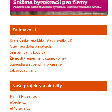
Zajímavosti
Kraje České republiky
,
Státní svátky ČR
Otevírací doba o svátcích
Seznam bank
,
kódy bank
Živnosti
(
řemeslné
,
vázané
,
volné
)
Stipendia a stipendijní programy
Jak prodat firmu
Naše projekty a aktivity
Hamri Plus s.r.o.
eČechy.cz
eMoravia.cz