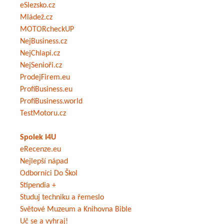
eSlezsko.cz
Mládež.cz
MOTORcheckUP
NejBusiness.cz
NejChlapi.cz
NejSenioři.cz
ProdejFirem.eu
ProfiBusiness.eu
ProfiBusiness.world
TestMotoru.cz
Spolek I4U
eRecenze.eu
Nejlepší nápad
Odborníci Do Škol
Stipendia +
Studuj techniku a řemeslo
Světové Muzeum a Knihovna Bible
Uč se a vyhraj!