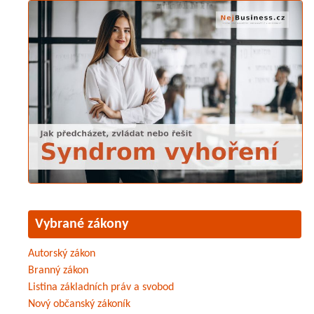
Vybrané zákony
Autorský zákon
Branný zákon
Listina základních práv a svobod
Nový občanský zákoník