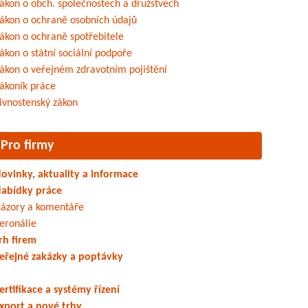
ákon o obch. společnostech a družstvech
ákon o ochraně osobních údajů
ákon o ochraně spotřebitele
ákon o státní sociální podpoře
ákon o veřejném zdravotním pojištění
ákoník práce
ivnostenský zákon
Pro firmy
ovinky, aktuality a informace
abídky práce
ázory a komentáře
eronálie
rh firem
eřejné zakázky a poptávky
ertifikace a systémy řízení
xport a nové trhy