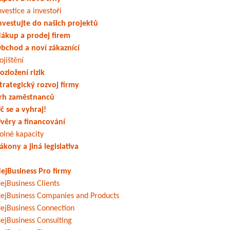
nvestice a investoři
nvestujte do našich projektů
ákup a prodej firem
bchod a noví zákaznící
ojištění
ozložení rizik
trategický rozvoj firmy
rh zaměstnanců
č se a vyhraj!
věry a financování
olné kapacity
ákony a jiná legislativa
ejBusiness Pro firmy
ejBusiness Clients
ejBusiness Companies and Products
ejBusiness Connection
ejBusiness Consulting