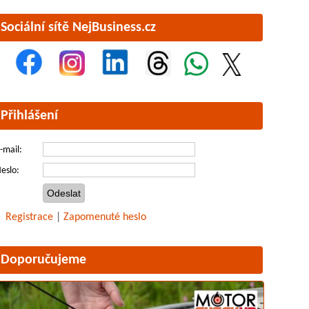
Sociální sítě NejBusiness.cz
Přihlášení
-mail:
eslo:
Registrace
|
Zapomenuté heslo
Doporučujeme