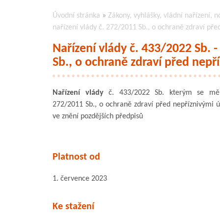
Úvodní stránka
»
Zákony, vyhlášky, vládní nařízení, n
nařízení vlády č. 272/2011 Sb., o ochraně zdraví pře
Nařízení vlády č. 433/2022 Sb. 
Sb., o ochraně zdraví před nepří
Nařízení vlády
č. 433/2022 Sb. kterým se mění
272/2011 Sb., o ochraně zdraví před nepříznivými úč
ve znění pozdějších předpisů
Platnost od
1. července 2023
Ke stažení