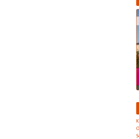
K
O
S