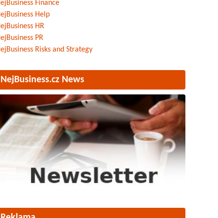
ejBusiness Finance
ejBusiness Help
ejBusiness HR
ejBusiness PR
ejBusiness Risks and Strategy
NejBusiness.cz News
Reklama