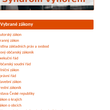
Vybrané zákony
utorský zákon
ranný zákon
istina základních práv a svobod
ový občanský zákoník
xekuční řád
bčanský soudní řád
ilniční zákon
právní řád
tavební zákon
restní zákoník
stava České republiky
ákon o krajích
ákon o obcích