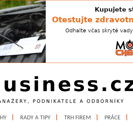
ĚHY
RADY A TIPY
TRH FIREM
PRÁCE