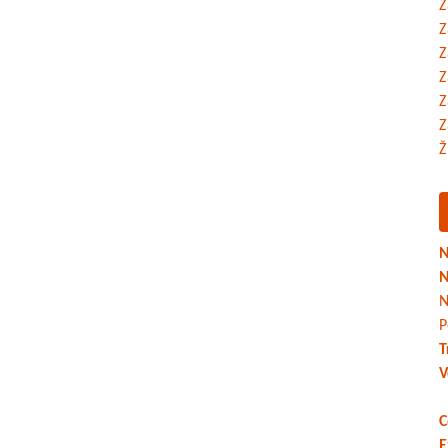
Z
Z
Z
Z
Z
Z
Ž
N
N
N
P
T
V
C
E