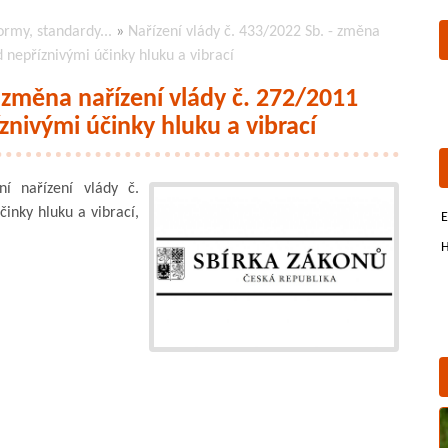
ormy, standardy...
»
Nařízení vlády č. 433/2022 Sb. - změna
d nepříznivými účinky hluku a vibrací
- změna nařízení vlády č. 272/2011
znivými účinky hluku a vibrací
 nařízení vlády č.
inky hluku a vibrací,
E
H