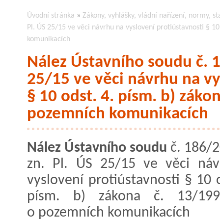
Úvodní stránka
»
Zákony, vyhlášky, vládní nařízení, normy, st
Pl. ÚS 25/15 ve věci návrhu na vyslovení protiústavnosti § 10
komunikacích
Nález Ústavního soudu č. 1
25/15 ve věci návrhu na vy
§ 10 odst. 4. písm. b) záko
pozemních komunikacích
Nález Ústavního soudu
č. 186/2
zn. Pl. ÚS 25/15 ve věci ná
vyslovení protiústavnosti § 10 
písm. b) zákona č. 13/199
o pozemních komunikacích