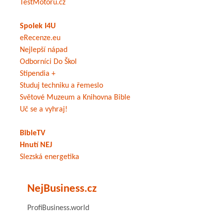
TestMotoru.cz
Spolek I4U
eRecenze.eu
Nejlepší nápad
Odborníci Do Škol
Stipendia +
Studuj techniku a řemeslo
Světové Muzeum a Knihovna Bible
Uč se a vyhraj!
BibleTV
Hnutí NEJ
Slezská energetika
NejBusiness.cz
ProfiBusiness.world