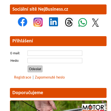
Sociální sítě NejBusiness.cz
Přihlášení
E-mail:
Heslo:
Registrace
|
Zapomenuté heslo
Doporučujeme