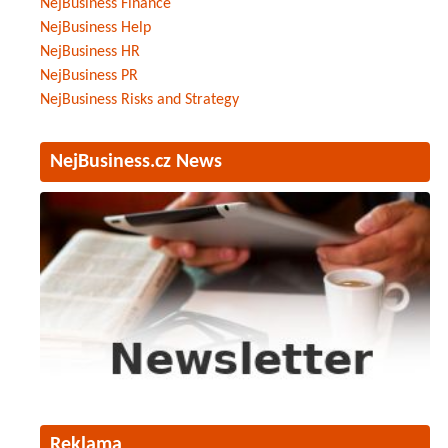
NejBusiness Finance
NejBusiness Help
NejBusiness HR
NejBusiness PR
NejBusiness Risks and Strategy
NejBusiness.cz News
Reklama