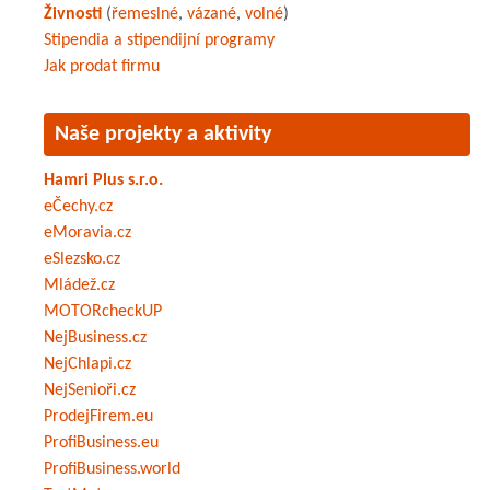
Živnosti
(
řemeslné
,
vázané
,
volné
)
Stipendia a stipendijní programy
Jak prodat firmu
Naše projekty a aktivity
Hamri Plus s.r.o.
eČechy.cz
eMoravia.cz
eSlezsko.cz
Mládež.cz
MOTORcheckUP
NejBusiness.cz
NejChlapi.cz
NejSenioři.cz
ProdejFirem.eu
ProfiBusiness.eu
ProfiBusiness.world