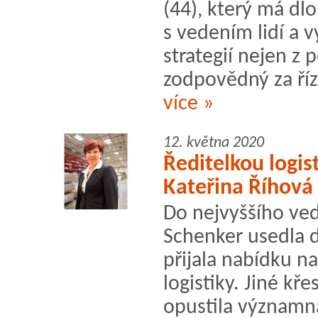
(44), který má dl
s vedením lidí a
strategií nejen z 
zodpovědný za říz
více »
12. května 2020
Ředitelkou logis
Kateřina Říhová
Do nejvyššího ved
Schenker usedla d
přijala nabídku na
logistiky. Jiné k
opustila významná