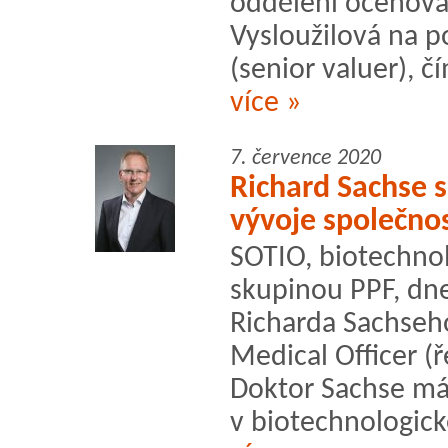
oddělení oceňová
Vysloužilová na p
(senior valuer), č
více »
7. července 2020
Richard Sachse s
vývoje společno
SOTIO, biotechnol
skupinou PPF, dn
Richarda Sachseho
Medical Officer (ř
Doktor Sachse má 
v biotechnologick