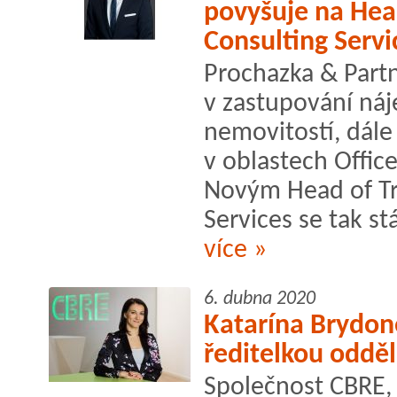
povyšuje na Hea
Consulting Servi
Prochazka & Partn
v zastupování ná
nemovitostí, dále 
v oblastech Office
Novým Head of Tr
Services se tak st
více »
6. dubna 2020
Katarína Brydon
ředitelkou odděl
Společnost CBRE, s