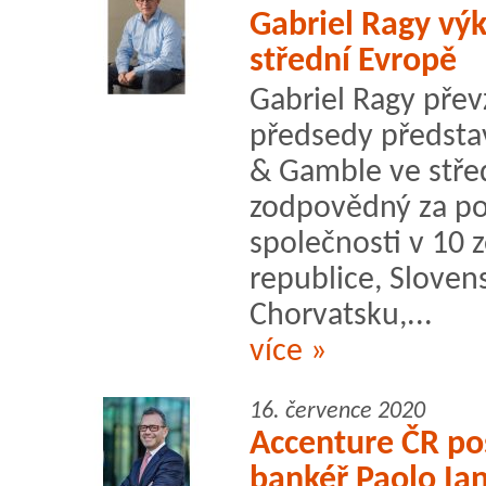
Gabriel Ragy vý
střední Evropě
Gabriel Ragy přev
předsedy předsta
& Gamble ve stře
zodpovědný za po
společnosti v 10 
republice, Sloven
Chorvatsku,...
více »
16. července 2020
Accenture ČR pos
bankéř Paolo Ia