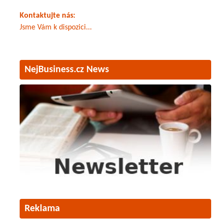
Kontaktujte nás:
Jsme Vám k dispozici...
NejBusiness.cz News
Reklama