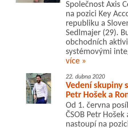
Společnost Axis 
na pozici Key Ac
republiku a Slov
Sedlmajer (29). 
obchodních aktivi
systémovými integ
více »
22. dubna 2020
Vedení skupiny 
Petr Hošek a Ro
Od 1. června posí
ČSOB Petr Hošek 
nastoupí na pozic