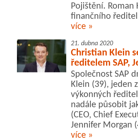
Pojištění. Roman 
finančního ředite
více »
21. dubna 2020
Christian Klein
ředitelem SAP, 
Společnost SAP dn
Klein (39), jeden
výkonných ředitel
nadále působit ja
(CEO, Chief Execut
Jennifer Morgan (4
více »