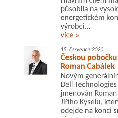
Hlavním cílem man
působila na vysok
energetickém kon
výrobci...
více »
15. července 2020
Českou pobočku 
Roman Cabálek
Novým generálním
Dell Technologies
jmenován Roman C
Jiřího Kyselu, kte
odejde na konci 