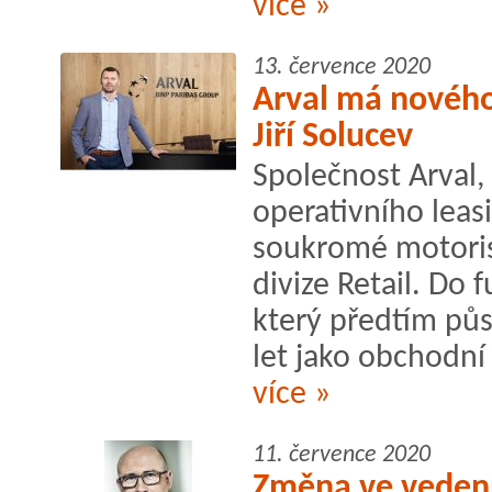
více »
13. července 2020
Arval má nového 
Jiří Solucev
Společnost Arval,
operativního leas
soukromé motoris
divize Retail. Do 
který předtím půs
let jako obchodní 
více »
11. července 2020
Změna ve veden