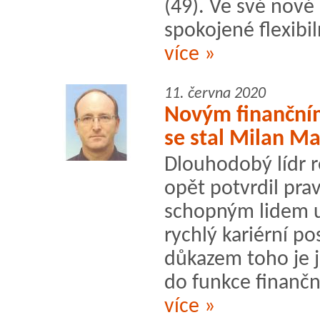
(49). Ve své nové 
spokojené flexibil
více »
11. června 2020
Novým finanční
se stal Milan M
Dlouhodobý lídr 
opět potvrdil pra
schopným lidem u
rychlý kariérní p
důkazem toho je 
do funkce finanční
více »