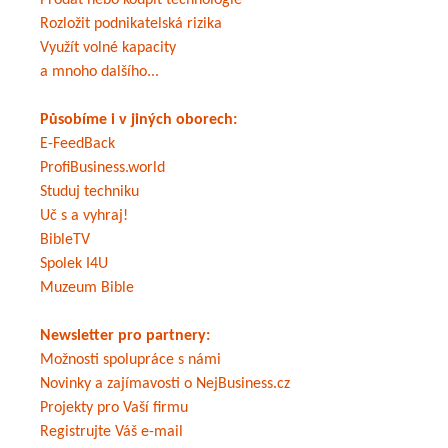
Prodat nebo koupit technologie
Rozložit podnikatelská rizika
Využít volné kapacity
a mnoho dalšího...
Působíme i v jiných oborech:
E-FeedBack
ProfiBusiness.world
Studuj techniku
Uč s a vyhraj!
BibleTV
Spolek I4U
Muzeum Bible
Newsletter pro partnery:
Možnosti spolupráce s námi
Novinky a zajímavosti o NejBusiness.cz
Projekty pro Vaší firmu
Registrujte Váš e-mail