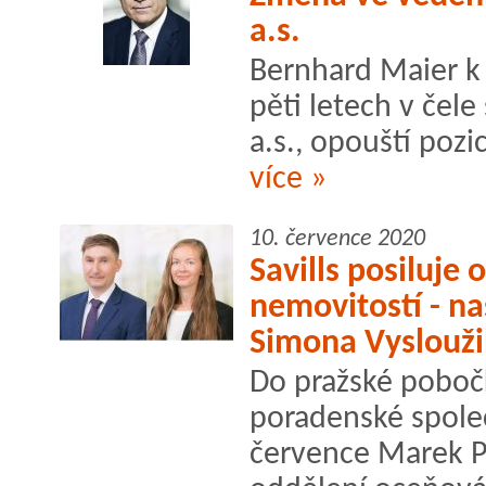
a.s.
Bernhard Maier k 
pěti letech v čel
a.s., opouští poz
více »
10. července 2020
Savills posiluje
nemovitostí - na
Simona Vyslouži
Do pražské pobočk
poradenské společ
července Marek P