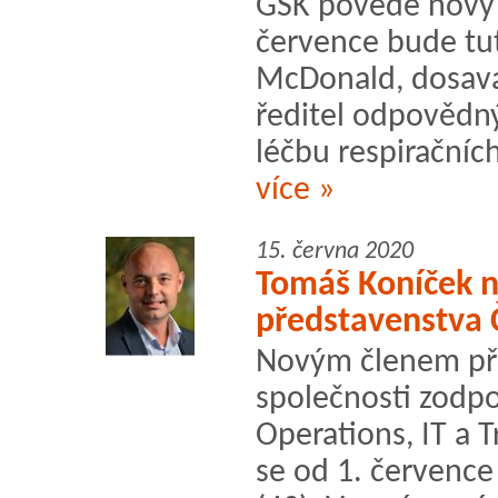
GSK povede nový g
července bude tut
McDonald, dosava
ředitel odpovědný
léčbu respiračníc
více »
15. června 2020
Tomáš Koníček 
představenstva 
Novým členem pře
společnosti zodp
Operations, IT a
se od 1. červenc