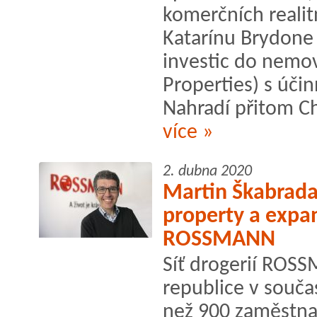
komerčních realit
Katarínu Brydone
investic do nemov
Properties) s účin
Nahradí přitom Chr
více »
2. dubna 2020
Martin Škabrad
property a expan
ROSSMANN
Síť drogerií ROSS
republice v souča
než 900 zaměstna