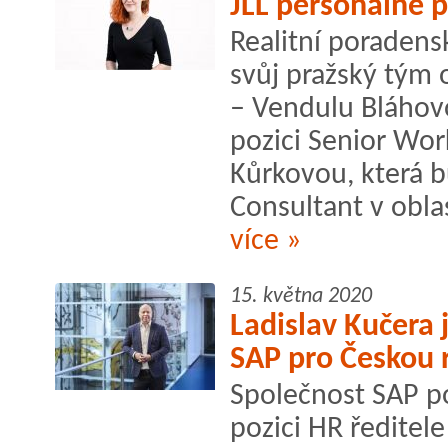
JLL personálně p
Realitní poradensk
svůj pražský tým
– Vendulu Bláhovo
pozici Senior Wor
Kůrkovou, která b
Consultant v obla
více »
15. května 2020
Ladislav Kučera
SAP pro Českou 
Společnost SAP po
pozici HR ředitel