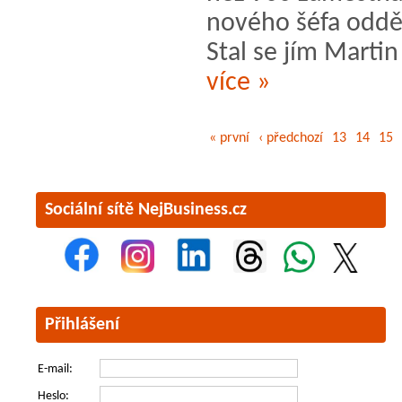
nového šéfa oddě
Stal se jím Martin
více »
« první
‹ předchozí
13
14
15
Sociální sítě NejBusiness.cz
Přihlášení
E-mail:
Heslo: