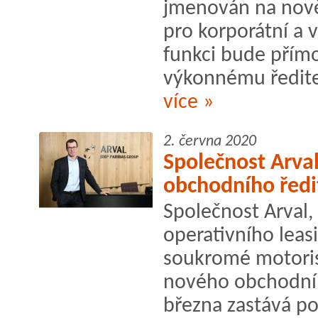
jmenován na nově 
pro korporátní a v
funkci bude přímo
výkonnému ředitel
více »
2. června 2020
Společnost Arva
obchodního ředit
Společnost Arval,
operativního leas
soukromé motoris
nového obchodníh
března zastává pos