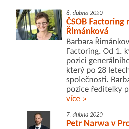
8. dubna 2020
ČSOB Factoring 
Řimánková
Barbara Řimánkov
Factoring. Od 1. 
pozici generálníh
který po 28 letec
společnosti. Barb
pozice ředitelky 
více »
7. dubna 2020
Petr Narwa v Pr