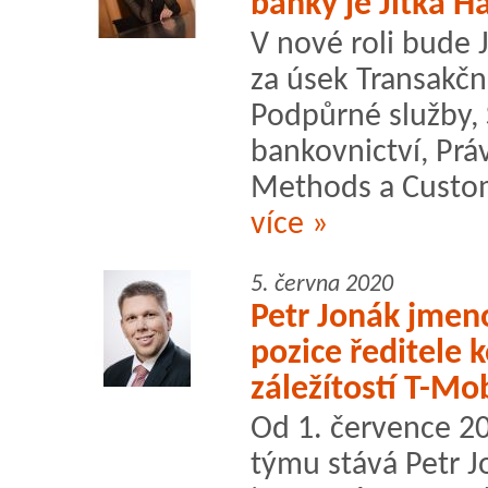
banky je Jitka 
V nové roli bude
za úsek Transakčn
Podpůrné služby, 
bankovnictví, Prá
Methods a Custom
více »
5. června 2020
Petr Jonák jmen
pozice ředitele 
záležítostí T-Mo
Od 1. července 
týmu stává Petr Jo