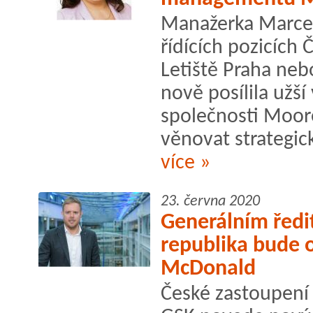
Manažerka Marcel
řídících pozicích 
Letiště Praha neb
nově posílila užš
společnosti Moor
věnovat strategic
více »
23. června 2020
Generálním ředi
republika bude 
McDonald
České zastoupení 