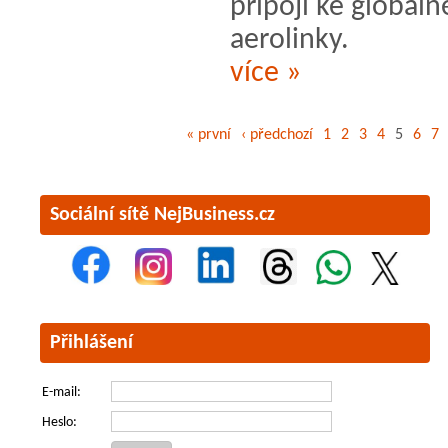
připojí ke globá
aerolinky.
více »
« první
‹ předchozí
1
2
3
4
5
6
7
Sociální sítě NejBusiness.cz
Přihlášení
E-mail:
Heslo: