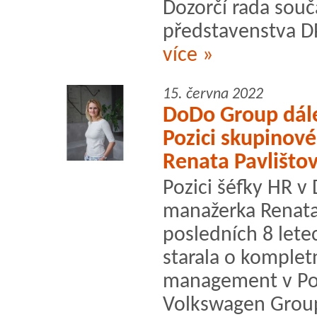
Dozorčí rada souč
představenstva D
více »
15. června 2022
DoDo Group dál
Pozici skupinové
Renata Pavlišto
Pozici šéfky HR 
manažerka Renata 
posledních 8 lete
starala o kompletn
management v Por
Volkswagen Group 