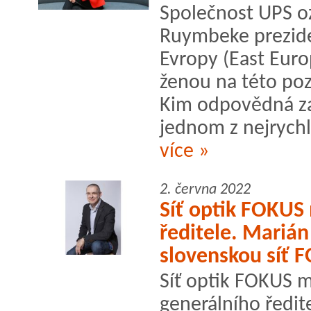
Společnost UPS o
Ruymbeke prezide
Evropy (East Euro
ženou na této poz
Kim odpovědná za
jednom z nejrychle
více »
2. června 2022
Síť optik FOKUS
ředitele. Mariá
slovenskou síť 
Síť optik FOKUS 
generálního ředit