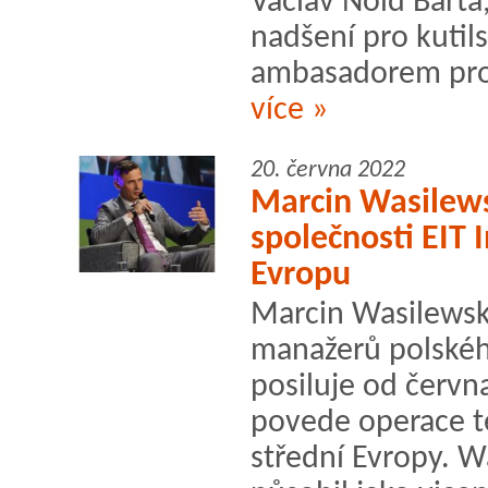
Václav Noid Bárta,
nadšení pro kutils
ambasadorem pro
více »
20. června 2022
Marcin Wasilew
společnosti EIT 
Evropu
Marcin Wasilewsk
manažerů polskéh
posiluje od červn
povede operace té
střední Evropy. W