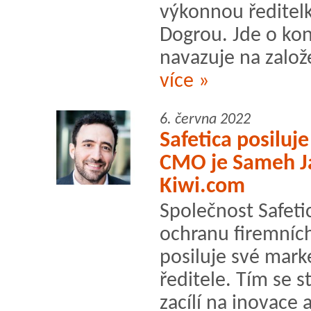
výkonnou ředitel
Dogrou. Jde o kons
navazuje na založ
více »
6. června 2022
Safetica posilu
CMO je Sameh Ja
Kiwi.com
Společnost Safeti
ochranu firemních
posiluje své mar
ředitele. Tím se s
zacílí na inovace 