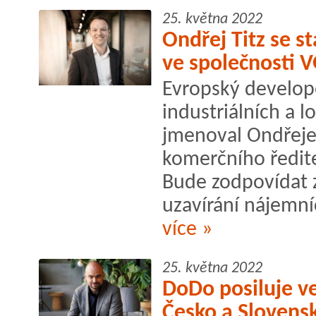
25. května 2022
Ondřej Titz se s
ve společnosti 
Evropský develope
industriálních a 
jmenoval Ondřeje 
komerčního ředite
Bude zodpovídat z
uzavírání nájemní
více »
25. května 2022
DoDo posiluje v
Česko a Slovensk