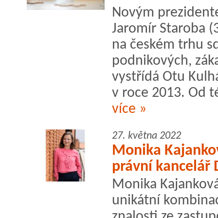
Novým prezidente
Jaromír Staroba (3
na českém trhu s
podnikových, záka
vystřídá Otu Kulhá
v roce 2013. Od t
více »
27. května 2022
Monika Kajankov
právní kancelář
Monika Kajanková 
unikátní kombina
znalosti ze zastup