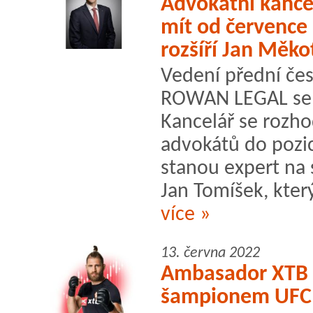
Advokátní kanc
mít od července
rozšíří Jan Měko
Vedení přední čes
ROWAN LEGAL se o
Kancelář se rozho
advokátů do pozic
stanou expert na 
Jan Tomíšek, který 
více »
13. června 2022
Ambasador XTB J
šampionem UFC