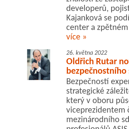
developerů, pojist
Kajanková se podí
center a zpětném
více »
26. května 2022
Oldřich Rutar n
bezpečnostního 
Bezpečností expert
strategické záleži
který v oboru půso
viceprezidentem 
mezinárodního sd