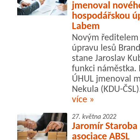
jmenoval nového
hospodářskou úp
Labem
Novým ředitelem
úpravu lesů Bran
stane Jaroslav Ku
funkci náměstka. 
ÚHUL jmenoval mi
Nekula (KDU-ČSL). 
více »
27. května 2022
Jaromír Starob
asociace ABSL