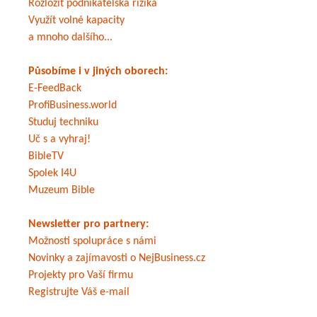
Rozložit podnikatelská rizika
Využít volné kapacity
a mnoho dalšího...
Působíme i v jiných oborech:
E-FeedBack
ProfiBusiness.world
Studuj techniku
Uč s a vyhraj!
BibleTV
Spolek I4U
Muzeum Bible
Newsletter pro partnery:
Možnosti spolupráce s námi
Novinky a zajímavosti o NejBusiness.cz
Projekty pro Vaší firmu
Registrujte Váš e-mail