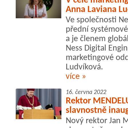
V čele marketin
Anna Laviana Lu
Ve společnosti Ne
přední systémové
a je členem globá
Ness Digital Engin
marketingové odd
Ludvíková.
více »
16. června 2022
Rektor MENDELU
slavnostně inau
Nový rektor Jan M