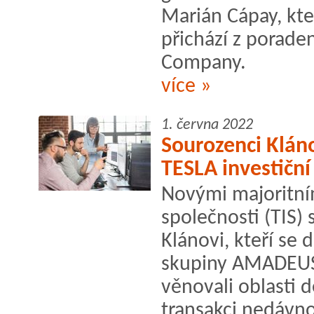
Marián Cápay, kt
přichází z porade
Company.
více »
1. června 2022
Sourozenci Kláno
TESLA investiční
Novými majoritním
společnosti (TIS) s
Klánovi, kteří se 
skupiny AMADEUS
věnovali oblasti 
transakci nedávno 