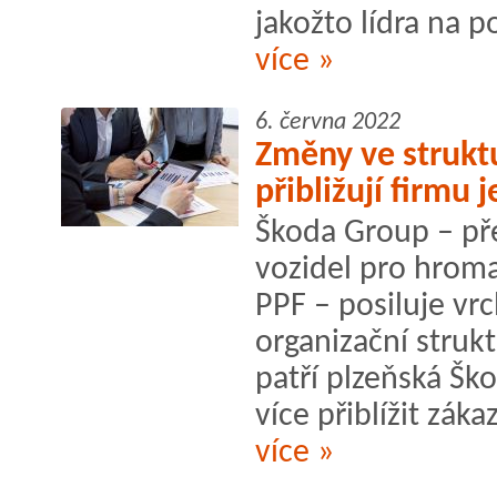
jakožto lídra na po
více »
6. června 2022
Změny ve strukt
přibližují firmu 
Škoda Group – př
vozidel pro hrom
PPF – posiluje v
organizační struk
patří plzeňská Šk
více přiblížit záka
více »