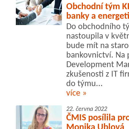
Obchodní tým KP
banky a energet
Do obchodního t
nastoupila v květ
bude mít na staro
bankovnictví. Na 
Development Mana
zkušenosti z IT fi
do týmu...
více »
22. června 2022
ČMIS posílila p
Monika Ublová