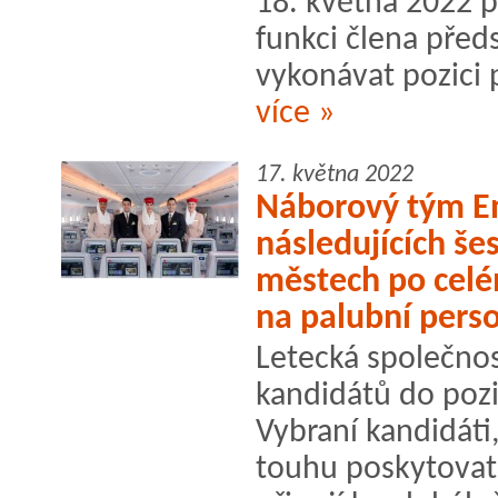
18. května 2022 po
funkci člena před
vykonávat pozici 
více »
17. května 2022
Náborový tým E
následujících šes
městech po celé
na palubní pers
Letecká společnos
kandidátů do pozi
Vybraní kandidáti, 
touhu poskytovat 