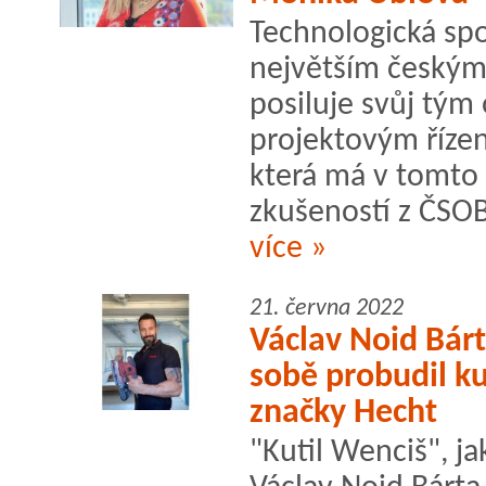
Technologická spo
největším českým
posiluje svůj tým 
projektovým říze
která má v tomto 
zkušeností z ČSOB 
více »
21. června 2022
Václav Noid Bár
sobě probudil k
značky Hecht
"Kutil Wenciš", j