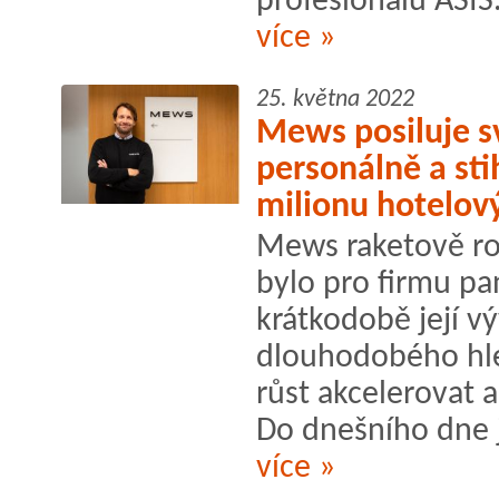
profesionálů ASIS.
více »
25. května 2022
Mews posiluje sv
personálně a sti
milionu hotelov
Mews raketově ros
bylo pro firmu p
krátkodobě její vý
dlouhodobého hle
růst akcelerovat 
Do dnešního dne j
více »