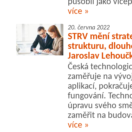
působil jako vicep
více »
20. června 2022
STRV mění strate
strukturu, dlouh
Jaroslav Lehouč
Česká technologic
zaměřuje na vývo
aplikací, pokračuj
fungování. Techno
úpravu svého smě
zaměřit na budová
více »