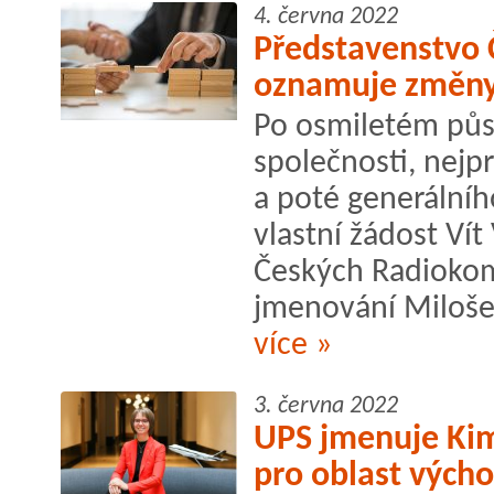
4. června 2022
Představenstvo 
oznamuje změny 
Po osmiletém půs
společnosti, nejpr
a poté generálníh
vlastní žádost Ví
Českých Radiokom
jmenování Miloše 
více »
3. června 2022
UPS jmenuje Ki
pro oblast vých