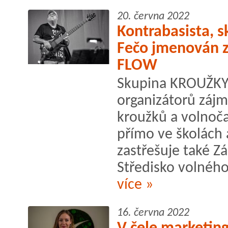
20. června 2022
Kontrabasista, s
Fečo jmenován z
FLOW
Skupina KROUŽKY, 
organizátorů zájm
kroužků a volnoča
přímo ve školách 
zastřešuje také Z
Středisko volného
více »
16. června 2022