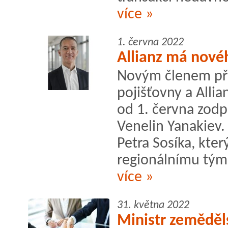
více »
1. června 2022
Allianz má novéh
Novým členem pře
pojišťovny a Allia
od 1. června zodpo
Venelin Yanakiev.
Petra Sosíka, kter
regionálnímu týmu
více »
31. května 2022
Ministr zeměděl