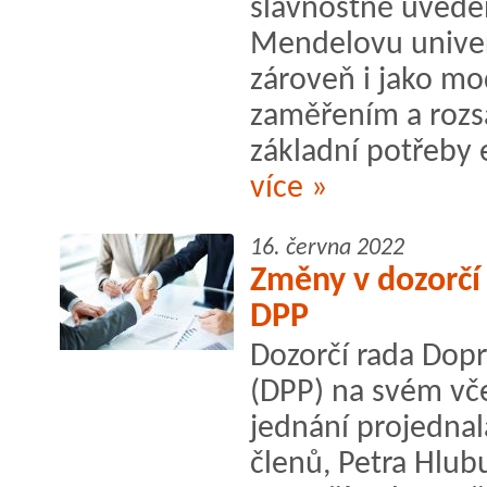
slavnostně uvede
Mendelovu univerz
zároveň i jako mo
zaměřením a rozsa
základní potřeby e
více »
16. června 2022
Změny v dozorčí
DPP
Dozorčí rada Dopr
(DPP) na svém v
jednání projednal
členů, Petra Hlub