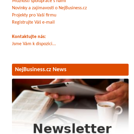
Možnosti spolupráce s námi
Novinky a zajímavosti o NejBusiness.cz
Projekty pro Vaší firmu
Registrujte Váš e-mail
Kontaktujte nás:
Jsme Vám k dispozici...
NejBusiness.cz News