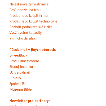
Nalézt nové zaměstnance
Posílit pozici na trhu
Prodat nebo koupit firmu
Prodat nebo koupit technologie
Rozložit podnikatelská rizika
Využít volné kapacity
a mnoho dalšího...
Působíme i v jiných oborech:
E-FeedBack
ProfiBusiness.world
Studuj techniku
Uč s a vyhraj!
BibleTV
Spolek I4U
Muzeum Bible
Newsletter pro partnery: