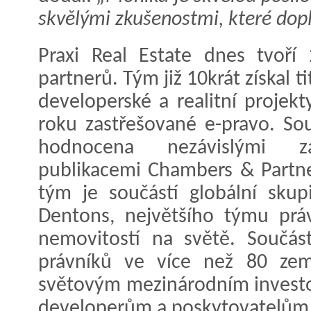
skvělými zkušenostmi, které dopln
Praxi Real Estate dnes tvoří
partnerů. Tým již 10krát získal t
developerské a realitní projekt
roku zastřešované e-pravo. So
hodnocena nezávislými za
publikacemi Chambers & Partne
tým je součástí globální skup
Dentons, největšího týmu práv
nemovitostí na světě. Součás
právníků ve více než 80 zemí
světovým mezinárodním investo
developerům a poskytovatelům 