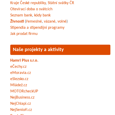
Kraje České republiky
,
Státní svátky ČR
Otevírací doba o svátcích
Seznam bank
,
kódy bank
Živnosti
(
řemeslné
,
vázané
,
volné
)
Stipendia a stipendijní programy
Jak prodat firmu
Naše projekty a aktivity
Hamri Plus s.r.o.
eČechy.cz
eMoravia.cz
eSlezsko.cz
Mládež.cz
MOTORcheckUP
NejBusiness.cz
NejChlapi.cz
NejSenioři.cz