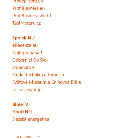
ProdejFirem.eu
ProfiBusiness.eu
ProfiBusiness.world
TestMotoru.cz
Spolek I4U
eRecenze.eu
Nejlepší nápad
Odborníci Do Škol
Stipendia +
Studuj techniku a řemeslo
Světové Muzeum a Knihovna Bible
Uč se a vyhraj!
BibleTV
Hnutí NEJ
Slezská energetika