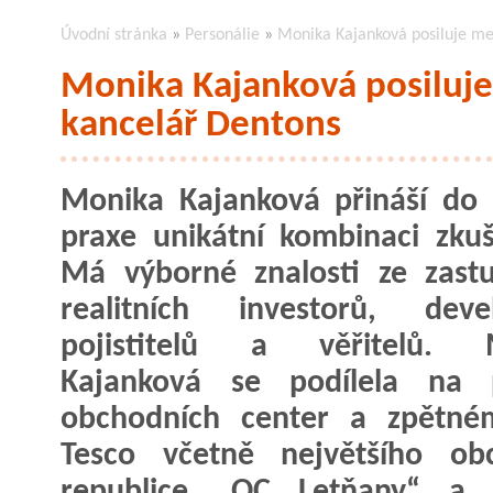
Úvodní stránka
»
Personálie
»
Monika Kajanková posiluje me
Monika Kajanková posiluje
kancelář Dentons
Monika Kajanková přináší do r
praxe unikátní kombinaci zkuš
Má výborné znalosti ze zast
realitních investorů, devel
pojistitelů a věřitelů. 
Kajanková se podílela na p
obchodních center a zpětné
Tesco včetně největšího ob
republice „OC Letňany“ a d