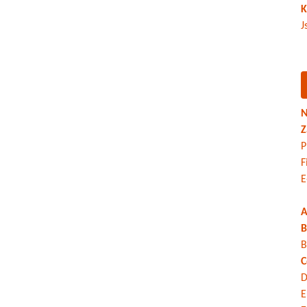
K
J
N
Z
P
F
E
A
B
B
C
D
E