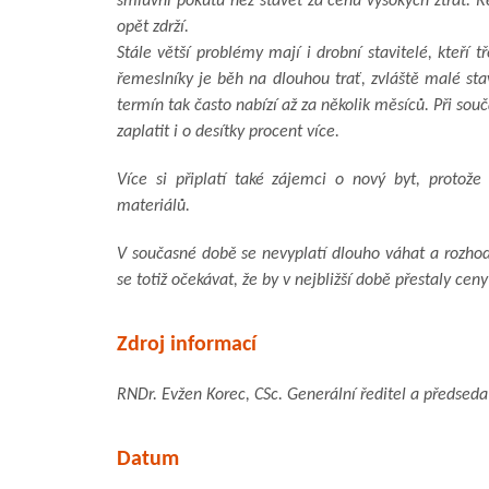
smluvní pokutu než stavět za cenu vysokých ztrát. R
opět zdrží.
Stále větší problémy mají i drobní stavitelé, kteří 
řemeslníky je běh na dlouhou trať, zvláště malé sta
termín tak často nabízí až za několik měsíců. Při s
zaplatit i o desítky procent více.
Více si připlatí také zájemci o nový byt, protože
materiálů.
V současné době se nevyplatí dlouho váhat a rozhodn
se totiž očekávat, že by v nejbližší době přestaly ceny
Zdroj informací
RNDr. Evžen Korec, CSc. Generální ředitel a předsed
Datum