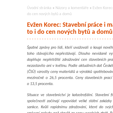
Úvodní stránka
»
Názory a komentáře
»
Evžen Korec:
do cen nových bytů a domů
Evžen Korec: Stavební práce i m
to i do cen nových bytů a domů
Špatné zprávy pro lidi, kteří uvažovali o koupi novéh
toho stávajícího nepřestávají. Dlouho nevídaně vy
doplňuje nepřetržité zdražování cen stavebních pra
nezastavilo ani v květnu. Podle aktuálních dat České
(ČSÚ) vzrostly ceny materiálů a výrobků spotřebováv
meziročně o 26,5 procenta. Ceny stavebních prací 
o 13,5 procenta.
Situace ve stavebnictví je katastrofální. Stavební
společnosti začínají vypovídat velké státní zakázk
sankce. Kvůli rapidnímu zdražování, které do svých