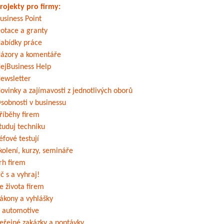
rojekty pro firmy:
usiness Point
otace a granty
abídky práce
ázory a komentáře
ejBusiness Help
ewsletter
ovinky a zajímavosti z jednotlivých oborů
sobnosti v businessu
říběhy firem
tuduj techniku
éfové testují
kolení, kurzy, semináře
rh firem
č s a vyhraj!
e života firem
ákony a vyhlášky
 automotive
eřejné zakázky a poptávky