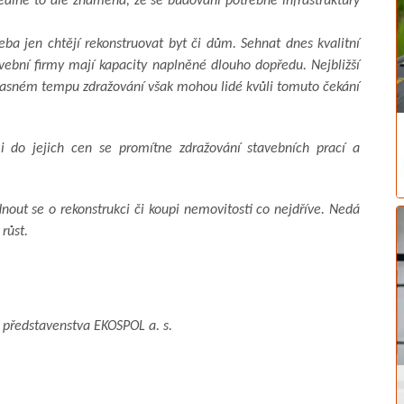
eálně to ale znamená, že se budování potřebné infrastruktury
třeba jen chtějí rekonstruovat byt či dům. Sehnat dnes kvalitní
vební firmy mají kapacity naplněné dlouho dopředu. Nejbližší
oučasném tempu zdražování však mohou lidé kvůli tomuto čekání
 i do jejich cen se promítne zdražování stavebních prací a
out se o rekonstrukci či koupi nemovitosti co nejdříve. Nedá
 růst.
a představenstva EKOSPOL a. s.