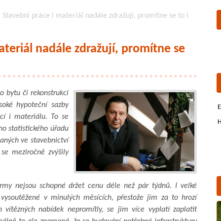
 Stavební práce i materiál nadále zdražují, promítne se to i
ateriál nadále zdražují, promítne se
o bytu či rekonstrukci
soké hypoteční sazby
E
cí i materiálu. To se
H
ho statistického úřadu
aných ve stavebnictví
se meziročně zvýšily
 firmy nejsou schopné držet cenu déle než pár týdnů. I velké
y vysoutěžené v minulých měsících, přestože jim za to hrozí
 vítězných nabídek nepromítly, se jim více vyplatí zaplatit