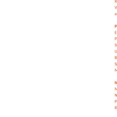
R
V
a
P
E
P
S
U
B
S
M
N
M
N
P
R