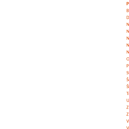
P
B
D
N
N
N
N
N
O
P
S
Š
Š
T
U
Z
Z
V
V