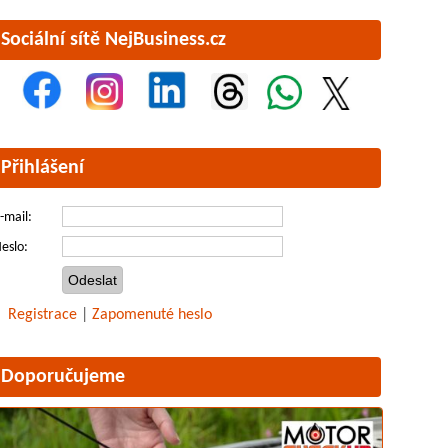
Sociální sítě NejBusiness.cz
Přihlášení
-mail:
eslo:
Registrace
|
Zapomenuté heslo
Doporučujeme