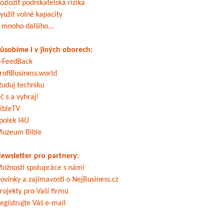
ozložit podnikatelská rizika
yužít volné kapacity
 mnoho dalšího...
ůsobíme i v jiných oborech:
-FeedBack
rofiBusiness.world
tuduj techniku
č s a vyhraj!
ibleTV
polek I4U
uzeum Bible
ewsletter pro partnery:
ožnosti spolupráce s námi
ovinky a zajímavosti o NejBusiness.cz
rojekty pro Vaší firmu
egistrujte Váš e-mail