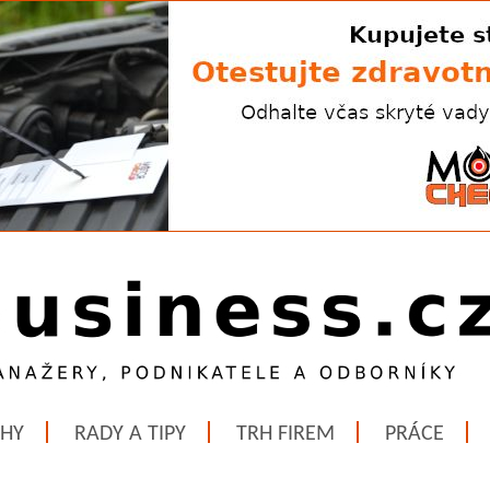
ĚHY
RADY A TIPY
TRH FIREM
PRÁCE