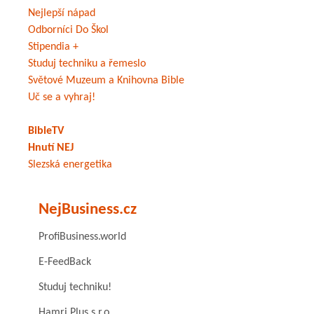
Nejlepší nápad
Odborníci Do Škol
Stipendia +
Studuj techniku a řemeslo
Světové Muzeum a Knihovna Bible
Uč se a vyhraj!
BibleTV
Hnutí NEJ
Slezská energetika
NejBusiness.cz
ProfiBusiness.world
E-FeedBack
Studuj techniku!
Hamri Plus s.r.o.