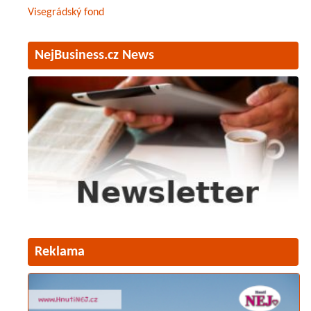
Visegrádský fond
NejBusiness.cz News
Reklama