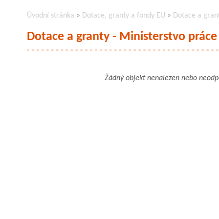
Úvodní stránka
»
Dotace, granty a fondy EU
»
Dotace a grant
Dotace a granty - Ministerstvo práce 
Žádný objekt nenalezen nebo neod