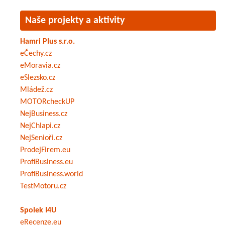
Naše projekty a aktivity
Hamri Plus s.r.o.
eČechy.cz
eMoravia.cz
eSlezsko.cz
Mládež.cz
MOTORcheckUP
NejBusiness.cz
NejChlapi.cz
NejSenioři.cz
ProdejFirem.eu
ProfiBusiness.eu
ProfiBusiness.world
TestMotoru.cz
Spolek I4U
eRecenze.eu