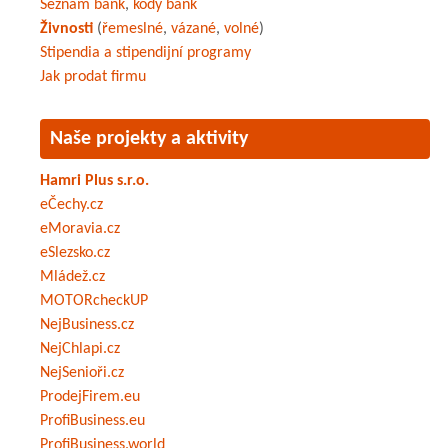
Seznam bank
,
kódy bank
Živnosti
(
řemeslné
,
vázané
,
volné
)
Stipendia a stipendijní programy
Jak prodat firmu
Naše projekty a aktivity
Hamri Plus s.r.o.
eČechy.cz
eMoravia.cz
eSlezsko.cz
Mládež.cz
MOTORcheckUP
NejBusiness.cz
NejChlapi.cz
NejSenioři.cz
ProdejFirem.eu
ProfiBusiness.eu
ProfiBusiness.world