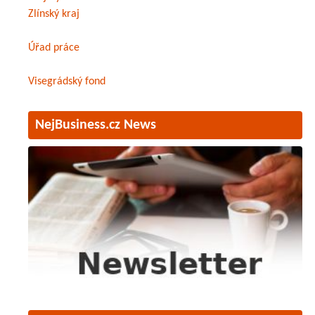
Zlínský kraj
Úřad práce
Visegrádský fond
NejBusiness.cz News