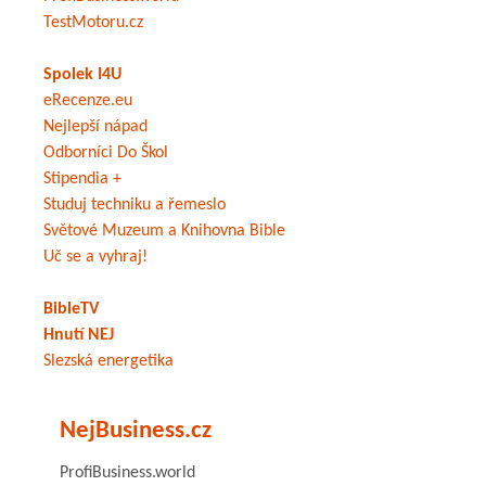
TestMotoru.cz
Spolek I4U
eRecenze.eu
Nejlepší nápad
Odborníci Do Škol
Stipendia +
Studuj techniku a řemeslo
Světové Muzeum a Knihovna Bible
Uč se a vyhraj!
BibleTV
Hnutí NEJ
Slezská energetika
NejBusiness.cz
ProfiBusiness.world