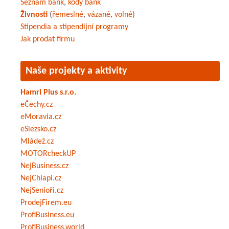
Seznam bank
,
kódy bank
Živnosti
(
řemeslné
,
vázané
,
volné
)
Stipendia a stipendijní programy
Jak prodat firmu
Naše projekty a aktivity
Hamri Plus s.r.o.
eČechy.cz
eMoravia.cz
eSlezsko.cz
Mládež.cz
MOTORcheckUP
NejBusiness.cz
NejChlapi.cz
NejSenioři.cz
ProdejFirem.eu
ProfiBusiness.eu
ProfiBusiness.world