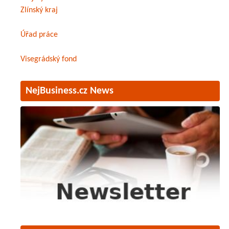
Zlínský kraj
Úřad práce
Visegrádský fond
NejBusiness.cz News