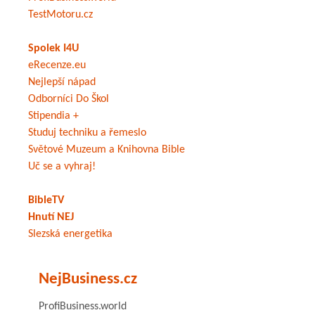
TestMotoru.cz
Spolek I4U
eRecenze.eu
Nejlepší nápad
Odborníci Do Škol
Stipendia +
Studuj techniku a řemeslo
Světové Muzeum a Knihovna Bible
Uč se a vyhraj!
BibleTV
Hnutí NEJ
Slezská energetika
NejBusiness.cz
ProfiBusiness.world