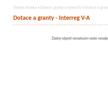
Úvodní stránka
»
Dotace, granty a fondy EU
»
Dotace a grant
Dotace a granty - Interreg V-A
Žádný objekt nenalezen nebo neod