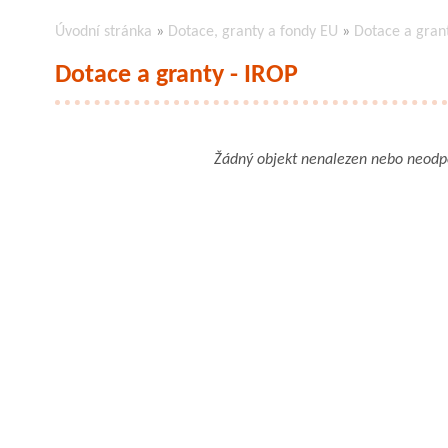
Úvodní stránka
»
Dotace, granty a fondy EU
»
Dotace a gran
Dotace a granty - IROP
Žádný objekt nenalezen nebo neod