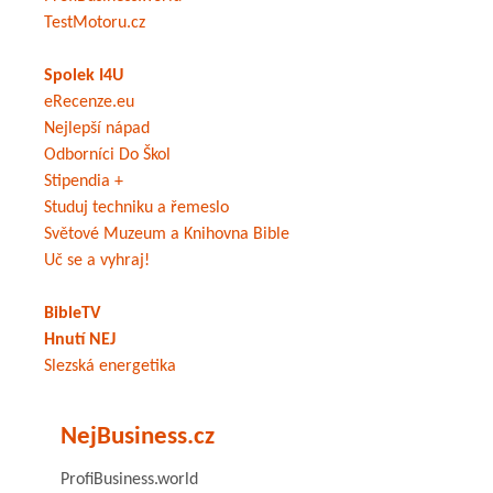
TestMotoru.cz
Spolek I4U
eRecenze.eu
Nejlepší nápad
Odborníci Do Škol
Stipendia +
Studuj techniku a řemeslo
Světové Muzeum a Knihovna Bible
Uč se a vyhraj!
BibleTV
Hnutí NEJ
Slezská energetika
NejBusiness.cz
ProfiBusiness.world