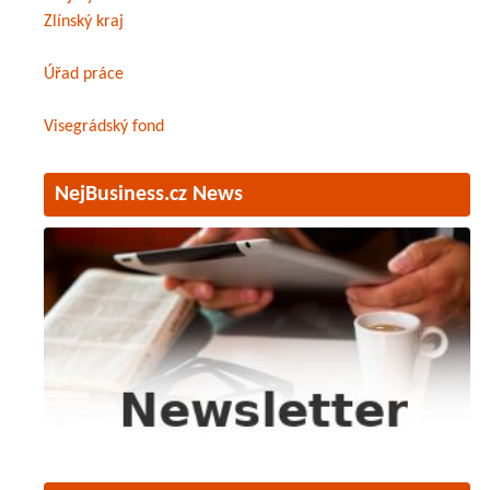
Zlínský kraj
Úřad práce
Visegrádský fond
NejBusiness.cz News