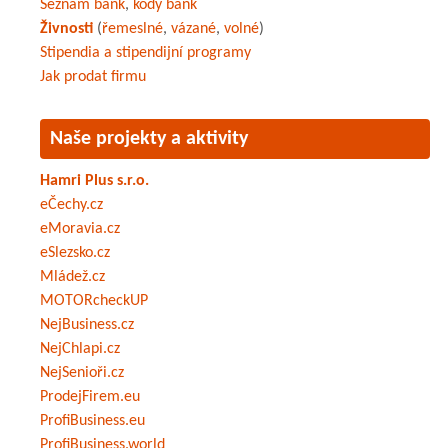
Seznam bank
,
kódy bank
Živnosti
(
řemeslné
,
vázané
,
volné
)
Stipendia a stipendijní programy
Jak prodat firmu
Naše projekty a aktivity
Hamri Plus s.r.o.
eČechy.cz
eMoravia.cz
eSlezsko.cz
Mládež.cz
MOTORcheckUP
NejBusiness.cz
NejChlapi.cz
NejSenioři.cz
ProdejFirem.eu
ProfiBusiness.eu
ProfiBusiness.world