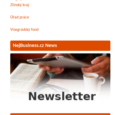
Zlínský kraj
Úřad práce
Visegrádský fond
NejBusiness.cz News