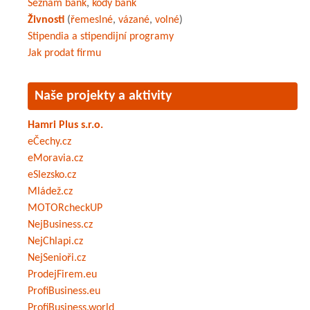
Seznam bank
,
kódy bank
Živnosti
(
řemeslné
,
vázané
,
volné
)
Stipendia a stipendijní programy
Jak prodat firmu
Naše projekty a aktivity
Hamri Plus s.r.o.
eČechy.cz
eMoravia.cz
eSlezsko.cz
Mládež.cz
MOTORcheckUP
NejBusiness.cz
NejChlapi.cz
NejSenioři.cz
ProdejFirem.eu
ProfiBusiness.eu
ProfiBusiness.world