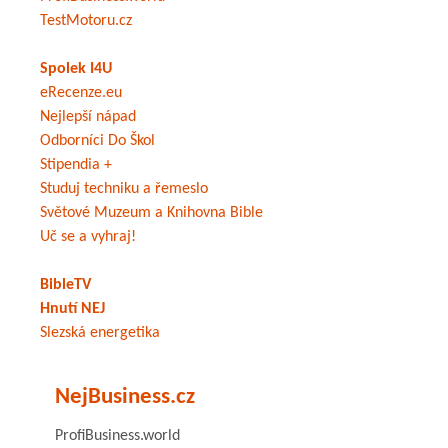
TestMotoru.cz
Spolek I4U
eRecenze.eu
Nejlepší nápad
Odborníci Do Škol
Stipendia +
Studuj techniku a řemeslo
Světové Muzeum a Knihovna Bible
Uč se a vyhraj!
BibleTV
Hnutí NEJ
Slezská energetika
NejBusiness.cz
ProfiBusiness.world