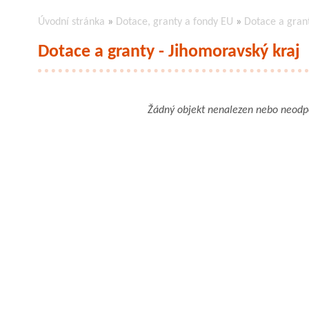
Úvodní stránka
»
Dotace, granty a fondy EU
»
Dotace a grant
Dotace a granty - Jihomoravský kraj
Žádný objekt nenalezen nebo neod