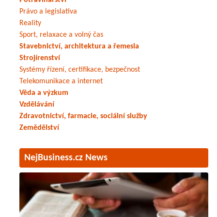
Potravinářství
Právo a legislativa
Reality
Sport, relaxace a volný čas
Stavebnictví, architektura a řemesla
Strojírenství
Systémy řízení, certifikace, bezpečnost
Telekomunikace a internet
Věda a výzkum
Vzdělávání
Zdravotnictví, farmacie, sociální služby
Zemědělství
NejBusiness.cz News