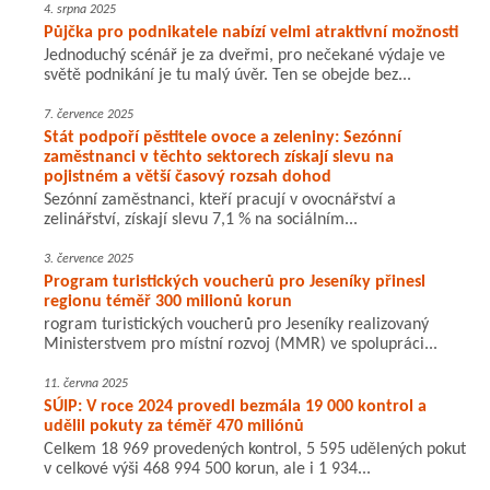
4. srpna 2025
Půjčka pro podnikatele nabízí velmi atraktivní možnosti
Jednoduchý scénář je za dveřmi, pro nečekané výdaje ve
světě podnikání je tu malý úvěr. Ten se obejde bez...
7. července 2025
Stát podpoří pěstitele ovoce a zeleniny: Sezónní
zaměstnanci v těchto sektorech získají slevu na
pojistném a větší časový rozsah dohod
Sezónní zaměstnanci, kteří pracují v ovocnářství a
zelinářství, získají slevu 7,1 % na sociálním...
3. července 2025
Program turistických voucherů pro Jeseníky přinesl
regionu téměř 300 milionů korun
rogram turistických voucherů pro Jeseníky realizovaný
Ministerstvem pro místní rozvoj (MMR) ve spolupráci...
11. června 2025
SÚIP: V roce 2024 provedl bezmála 19 000 kontrol a
udělil pokuty za téměř 470 miliónů
Celkem 18 969 provedených kontrol, 5 595 udělených pokut
v celkové výši 468 994 500 korun, ale i 1 934...