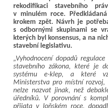
rekodifikaci stavebního prá
v minulém roce. Předkládaná
krokem zpět. Návrh je potřeba
s odbornými skupinami se vr
kterých byl konsensus, a na nic
stavební legislativu.
„Vyhodnocení dopadů regulace 
stavebního zákona, které je d
systému e-klep, a které vz
Ministerstva pro místní rozvoj, 
nelze nazvat jinak, než debak
úředníků. V porovnání s komple
přijata v loňském roce, dopad