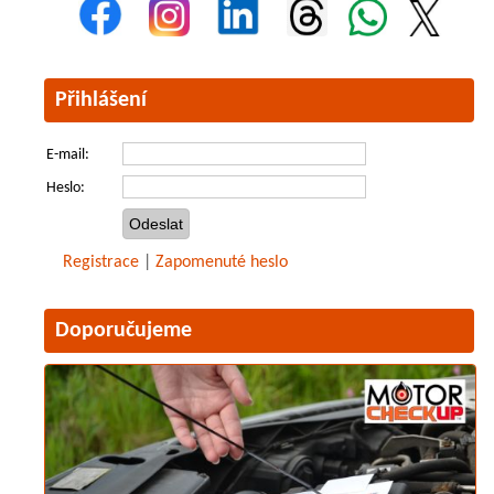
Přihlášení
E-mail:
Heslo:
Registrace
|
Zapomenuté heslo
Doporučujeme