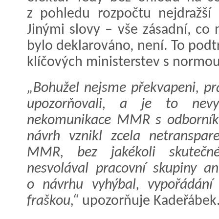
z pohledu rozpočtu nejdražší 
Jinými slovy – vše zásadní, co
bylo deklarováno, není. To podt
klíčových ministerstev s normou
„Bohužel nejsme překvapeni, pr
upozorňovali, a je to nevy
nekomunikace MMR s odborníky
návrh vznikl zcela netranspar
MMR, bez jakékoli skutečné
nesvolával pracovní skupiny a
o návrhu vyhýbal, vypořádání 
fraškou,“
upozorňuje Kadeřábek