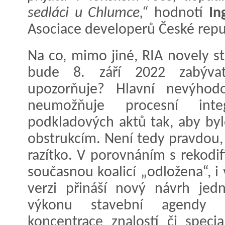
sedláci u Chlumce,“
hodnotí
In
Asociace developerů České repu
Na co, mimo jiné, RIA novely s
bude 8. září 2022 zabývat 
upozorňuje? Hlavní nevýhod
neumožňuje procesní int
podkladových aktů tak, aby by
obstrukcím. Není tedy pravdou, ž
razítko. V porovnáním s rekodif
současnou koalicí „odložena“, i
verzi přináší nový návrh jedn
výkonu stavební agendy (
koncentrace znalostí či specia