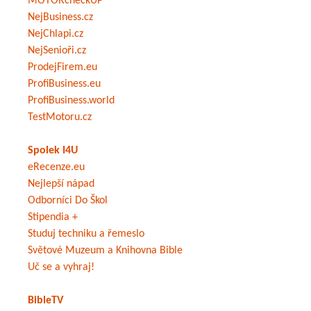
MOTORcheckUP
NejBusiness.cz
NejChlapi.cz
NejSenioři.cz
ProdejFirem.eu
ProfiBusiness.eu
ProfiBusiness.world
TestMotoru.cz
Spolek I4U
eRecenze.eu
Nejlepší nápad
Odborníci Do Škol
Stipendia +
Studuj techniku a řemeslo
Světové Muzeum a Knihovna Bible
Uč se a vyhraj!
BibleTV