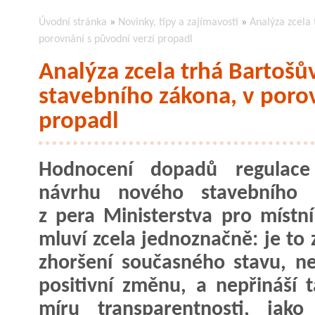
Úvodní stránka
»
Novinky, tipy a zajímavosti
»
Analýza zcela 
porovnání s původní verzí propadl
Analýza zcela trhá Bartošu
stavebního zákona, v porovna
propadl
Hodnocení dopadů regulace
návrhu nového stavebního 
z pera Ministerstva pro místní
mluví zcela jednoznačně: je to 
zhoršení současného stavu, ne
positivní změnu, a nepřináší 
míru transparentnosti, jak