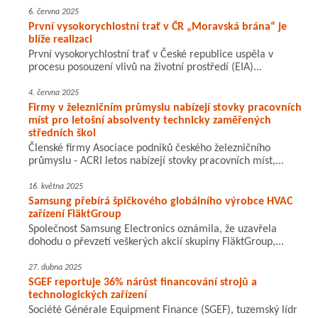
6. června 2025
První vysokorychlostní trať v ČR „Moravská brána“ je
blíže realizaci
První vysokorychlostní trať v České republice uspěla v
procesu posouzení vlivů na životní prostředí (EIA)...
4. června 2025
Firmy v železničním průmyslu nabízejí stovky pracovních
míst pro letošní absolventy technicky zaměřených
středních škol
Členské firmy Asociace podniků českého železničního
průmyslu - ACRI letos nabízejí stovky pracovních míst,...
16. května 2025
Samsung přebírá špičkového globálního výrobce HVAC
zařízení FläktGroup
Společnost Samsung Electronics oznámila, že uzavřela
dohodu o převzetí veškerých akcií skupiny FläktGroup,...
27. dubna 2025
SGEF reportuje 36% nárůst financování strojů a
technologických zařízení
Société Générale Equipment Finance (SGEF), tuzemský lídr