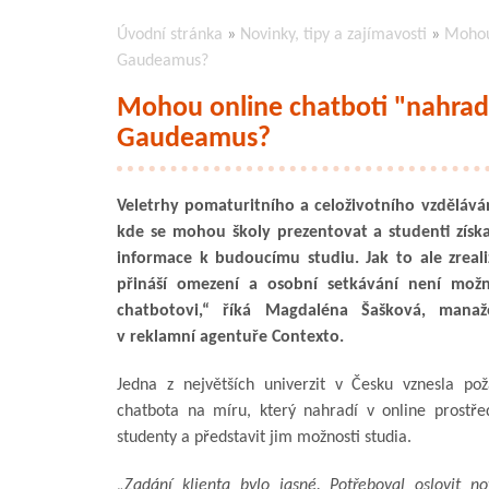
Úvodní stránka
»
Novinky, tipy a zajímavosti
»
Mohou 
Gaudeamus?
Mohou online chatboti "nahradit
Gaudeamus?
Veletrhy pomaturitního a celoživotního vzdělává
kde se mohou školy prezentovat a studenti získ
informace k budoucímu studiu. Jak to ale zreal
přináší omezení a osobní setkávání není možn
chatbotovi,“ říká Magdaléna Šašková, manažer
v reklamní agentuře Contexto.
Jedna z největších univerzit v Česku vznesla po
chatbota na míru, který nahradí v online prostře
studenty a představit jim možnosti studia.
„Zadání klienta bylo jasné. Potřeboval oslovit n