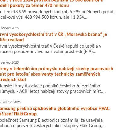
ÚIP: V roce 2024 provedl bezmála 19 000 kontrol a
dělil pokuty za téměř 470 miliónů
elkem 18 969 provedených kontrol, 5 595 udělených pokut
 celkové výši 468 994 500 korun, ale i 1 934...
. června 2025
rvní vysokorychlostní trať v ČR „Moravská brána“ je
líže realizaci
rvní vysokorychlostní trať v České republice uspěla v
rocesu posouzení vlivů na životní prostředí (EIA)...
. června 2025
irmy v železničním průmyslu nabízejí stovky pracovních
íst pro letošní absolventy technicky zaměřených
tředních škol
lenské firmy Asociace podniků českého železničního
růmyslu - ACRI letos nabízejí stovky pracovních míst,...
6. května 2025
amsung přebírá špičkového globálního výrobce HVAC
ařízení FläktGroup
polečnost Samsung Electronics oznámila, že uzavřela
ohodu o převzetí veškerých akcií skupiny FläktGroup,...