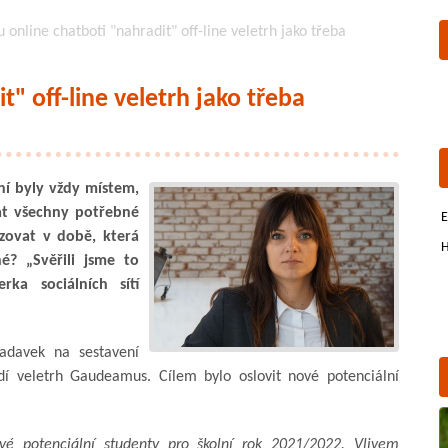
online chatboti "nahradit" off-line veletrh jako třeba
" off-line veletrh jako třeba
ní byly vždy místem,
at všechny potřebné
E
izovat v době, která
H
é? „Svěřili jsme to
ka sociálních sítí
žadavek na sestavení
dí veletrh Gaudeamus. Cílem bylo oslovit nové potenciální
ové potenciální studenty pro školní rok 2021/2022. Vlivem