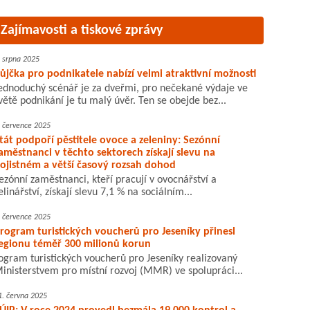
Zajímavosti a tiskové zprávy
. srpna 2025
ůjčka pro podnikatele nabízí velmi atraktivní možnosti
ednoduchý scénář je za dveřmi, pro nečekané výdaje ve
větě podnikání je tu malý úvěr. Ten se obejde bez...
. července 2025
tát podpoří pěstitele ovoce a zeleniny: Sezónní
aměstnanci v těchto sektorech získají slevu na
ojistném a větší časový rozsah dohod
ezónní zaměstnanci, kteří pracují v ovocnářství a
elinářství, získají slevu 7,1 % na sociálním...
. července 2025
rogram turistických voucherů pro Jeseníky přinesl
egionu téměř 300 milionů korun
ogram turistických voucherů pro Jeseníky realizovaný
inisterstvem pro místní rozvoj (MMR) ve spolupráci...
1. června 2025