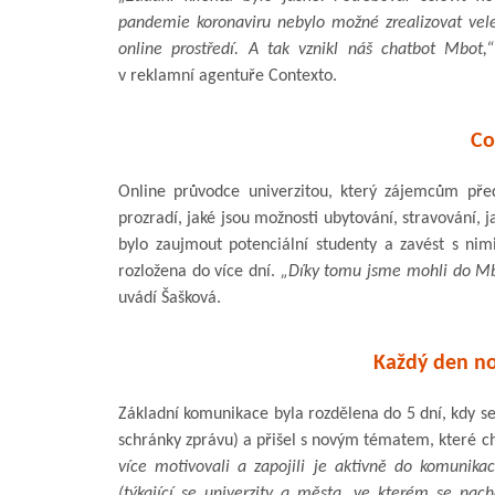
pandemie koronaviru nebylo možné zrealizovat velet
online prostředí. A tak vznikl náš chatbot Mbot,“
v reklamní agentuře Contexto.
Co
Online průvodce univerzitou, který zájemcům pře
prozradí, jaké jsou možnosti ubytování, stravování, j
bylo zaujmout potenciální studenty a zavést s nim
rozložena do více dní.
„Díky tomu jsme mohli do Mb
uvádí Šašková.
Každý den no
Základní komunikace byla rozdělena do 5 dní, kdy se
schránky zprávu) a přišel s novým tématem, které c
více motivovali a zapojili je aktivně do komunik
(týkající se univerzity a města, ve kterém se nach