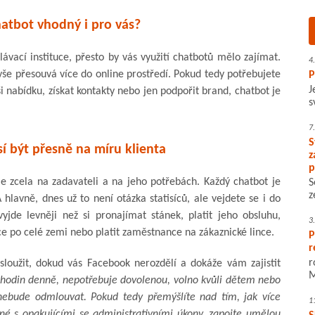
atbot vhodný i pro vás?
vací instituce, přesto by vás využití chatbotů mělo zajímat.
4
vše přesouvá více do online prostředí. Pokud tedy potřebujete
P
J
ši nabídku, získat kontakty nebo jen podpořit brand, chatbot je
s
7
S
í být přesně na míru klienta
z
p
je zcela na zadavateli a na jeho potřebách. Každý chatbot je
S
z
 hlavně, dnes už to není otázka statisíců, ale vejdete se i do
yjde levněji než si pronajímat stánek, platit jeho obsluhu,
3
ce po celé zemi nebo platit zaměstnance na zákaznické lince.
P
r
r
sloužit, dokud vás Facebook nerozdělí a dokáže vám zajistit
M
 hodin denně, nepotřebuje dovolenou, volno kvůli dětem nebo
 nebude odmlouvat. Pokud tedy přemýšlíte nad tím, jak více
1
ené s opakujícími se administrativními úkony, zapojte umělou