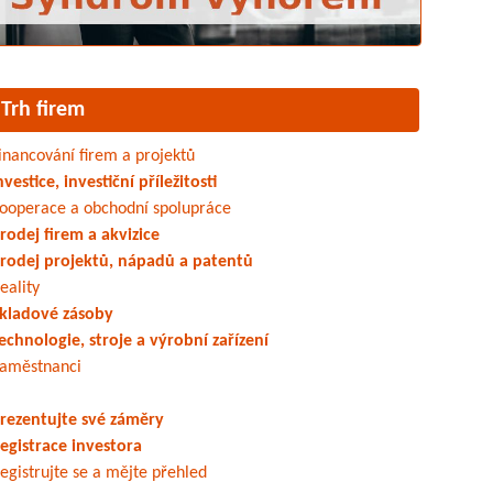
Trh firem
inancování firem a projektů
nvestice, investiční příležitosti
ooperace a obchodní spolupráce
rodej firem a akvizice
rodej projektů, nápadů a patentů
eality
kladové zásoby
echnologie, stroje a výrobní zařízení
aměstnanci
rezentujte své záměry
egistrace investora
egistrujte se a mějte přehled