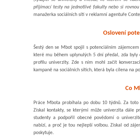
přijímací testy na jednotlivé fakulty nebo si rovnou
manažerka sociálních sítí v reklamní agentuře Conte
Oslovení pote
Šestý den se Mbot spojil s potenciálním zájemcem 
které mu během uplynulých 5 dní předal, zda byly
profilu univerzity. Zde s ním mohl začít konverzac
kampaně na sociálních sítích, která byla cílena na po
Co M
Práce Mbota probíhala po dobu 10 týdnů. Za toto
Získal kontakty, se kterými může univerzita dále p
studenty a podpořil obecné povědomí o univerzit
nabízí, a proč je tou nejlepší volbou. Získal od zá
poskytuje.