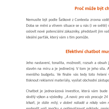
Proč může být ch
Nemusíte být podle Šaškové z Contexta zrovna vzdělá
Doba se mění a vlivem situace se u nás (i ve světě) 
oslovit nové potenciální zákazníky, představit jim va
ideální parťák, který vám s tím pomůže.
Efektivní chatbot mus
Jeho nastavení, tonalita, možnosti, rozsah a obsah 
stavěn na míru a je jedinečný. V tom je jeho síla. A
menšího budgetu. Ve finále vás tedy toto řešení v
tisknout reklamní materiály, vysílat obchodní zástup
Chatbot je jednorázová investice, která vám bude 
skvělý výkon a výsledky.
„A navíc pro vás pracuje 24
lékaři, je stále milý, v dobré náladě a nikdy vám
podpořit vaši značku a optimalizovat náklady, spoj