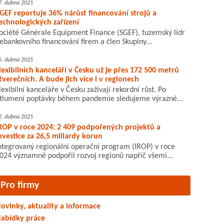
7. dubna 2025
GEF reportuje 36% nárůst financování strojů a
echnologických zařízení
ociété Générale Equipment Finance (SGEF), tuzemský lídr
ebankovního financování firem a člen Skupiny...
5. dubna 2025
lexibilních kanceláří v Česku už je přes 172 500 metrů
tverečních. A bude jich více i v regionech
lexibilní kanceláře v Česku zažívají rekordní růst. Po
tlumení poptávky během pandemie sledujeme výrazné...
2. dubna 2025
ROP v roce 2024: 2 409 podpořených projektů a
nvestice za 26,5 miliardy korun
ntegrovaný regionální operační program (IROP) v roce
024 významně podpořil rozvoj regionů napříč všemi...
Pro firmy
ovinky, aktuality a informace
abídky práce