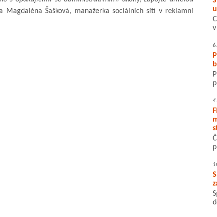
S
u
a Magdaléna Šašková, manažerka sociálních sítí v reklamní
C
v
6
P
b
P
p
4
F
m
s
Č
p
1
S
z
S
d