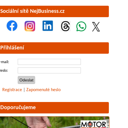
Sociální sítě NejBusiness.cz
Přihlášení
-mail:
eslo:
Registrace
|
Zapomenuté heslo
Doporučujeme