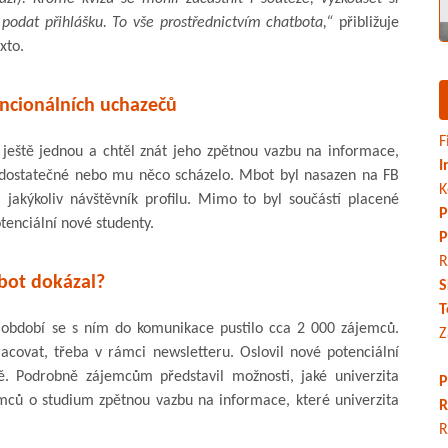
 podat přihlášku. To vše prostřednictvím chatbota,“
přibližuje
xto.
ncionálních uchazečů
F
ještě jednou a chtěl znát jeho zpětnou vazbu na informace,
I
 dostatečné nebo mu něco scházelo. Mbot byl nasazen na FB
K
i jakýkoliv návštěvník profilu. Mimo to byl součástí placené
P
tenciální nové studenty.
P
R
bot dokázal?
S
T
 období se s ním do komunikace pustilo cca 2 000 zájemců.
Z
racovat, třeba v rámci newsletteru. Oslovil nové potenciální
ě. Podrobně zájemcům představil možnosti, jaké univerzita
P
jemců o studium zpětnou vazbu na informace, které univerzita
R
R