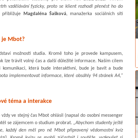
rh vzdělávání fyzicky, proto se klient rozhodl přenést ho do
přibližuje
Magdaléna Šašková
, manažerka sociálních sítí
 je Mbot?
dstaví možnosti studia. Kromě toho je provede kampusem,
ak lze trávit volný čas a další důležité informace. Naším cílem
i komunikaci, která bude interaktivní, bude je bavit a bude
ota implementovat informace, které obsáhly 94 stránek A4,“
vé téma a interakce
 vždy ve stejný čas Mbot ohlásil (napsal do osobní messenger
htěl se zájemcem o studium probrat.
„Abychom studenty ještě
ace, každý den měl pro ně Mbot připravený vědomostní kvíz
ází). Kromě kvízu se mohli zúčastnit i soutěže, vyzkoušet si