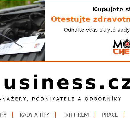
ĚHY
RADY A TIPY
TRH FIREM
PRÁCE