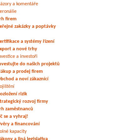
ázory a komentáře
eronálie
rh firem
eřejné zakázky a poptávky
ertifikace a systémy řízení
xport a nové trhy
nvestice a investoři
nvestujte do našich projektů
ákup a prodej firem
bchod a noví zákaznící
ojištění
ozložení rizik
trategický rozvoj firmy
rh zaměstnanců
č se a vyhraj!
věry a financování
olné kapacity
ákony a jiná legislativa