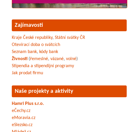
Zajímavosti
Kraje České republiky
,
Státní svátky ČR
Otevírací doba o svátcích
Seznam bank
,
kódy bank
Živnosti
(
řemeslné
,
vázané
,
volné
)
Stipendia a stipendijní programy
Jak prodat firmu
Naše projekty a aktivity
Hamri Plus s.r.o.
eČechy.cz
eMoravia.cz
eSlezsko.cz