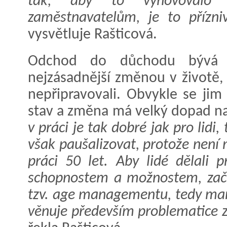
tak, aby to vyhovovalo 
zaměstnavatelům, je to přízni
vysvětluje Rašticová.
Odchod do důchodu bývá 
nejzásadnější změnou v životě, z
nepřipravovali. Obvykle se jim 
stav a změna má velký dopad na 
v práci je tak dobré jak pro lid
však paušalizovat, protože není
práci 50 let. Aby lidé dělali p
schopnostem a možnostem, začín
tzv. age managementu, tedy man
věnuje především problematice z