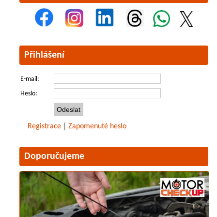
Přihlášení
E-mail:
Heslo:
Registrace
|
Zapomenuté heslo
Doporučujeme