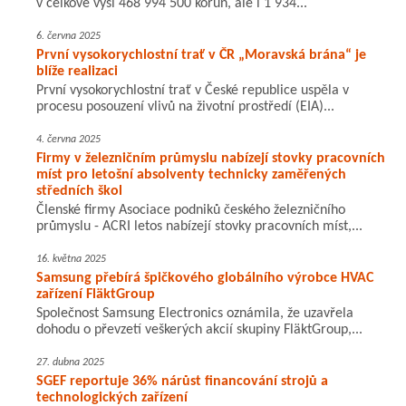
v celkové výši 468 994 500 korun, ale i 1 934...
6. června 2025
První vysokorychlostní trať v ČR „Moravská brána“ je
blíže realizaci
První vysokorychlostní trať v České republice uspěla v
procesu posouzení vlivů na životní prostředí (EIA)...
4. června 2025
Firmy v železničním průmyslu nabízejí stovky pracovních
míst pro letošní absolventy technicky zaměřených
středních škol
Členské firmy Asociace podniků českého železničního
průmyslu - ACRI letos nabízejí stovky pracovních míst,...
16. května 2025
Samsung přebírá špičkového globálního výrobce HVAC
zařízení FläktGroup
Společnost Samsung Electronics oznámila, že uzavřela
dohodu o převzetí veškerých akcií skupiny FläktGroup,...
27. dubna 2025
SGEF reportuje 36% nárůst financování strojů a
technologických zařízení