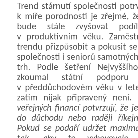
Trend stárnutí společnosti potr
k míře porodnosti je zřejmé, ž
bude stále zvyšovat podí
v produktivním věku. Zaměst
trendu přizpůsobit a pokusit se 
společnosti i seniorů samotných
trh. Podle šetření Nejvyššíh
zkoumal státní podporu 
v předdůchodovém věku v lete
zatím nijak připravený není.
veřejných financí potvrzují, že 
do důchodu nebo raději říkejm
Pokud se podaří udržet maximál