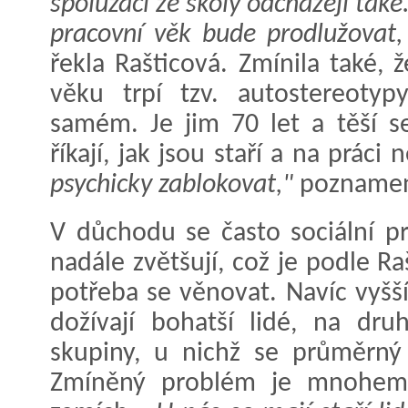
spolužáci ze školy odcházejí také
pracovní věk bude prodlužovat,
řekla Rašticová. Zmínila také,
věku trpí tzv. autostereoty
samém. Je jim 70 let a těší s
říkají, jak jsou staří a na práci 
psychicky zablokovat,"
poznamena
V důchodu se často sociální p
nadále zvětšují, což je podle R
potřeba se věnovat. Navíc vyšš
dožívají bohatší lidé, na dru
skupiny, u nichž se průměrný 
Zmíněný problém je mnohem 