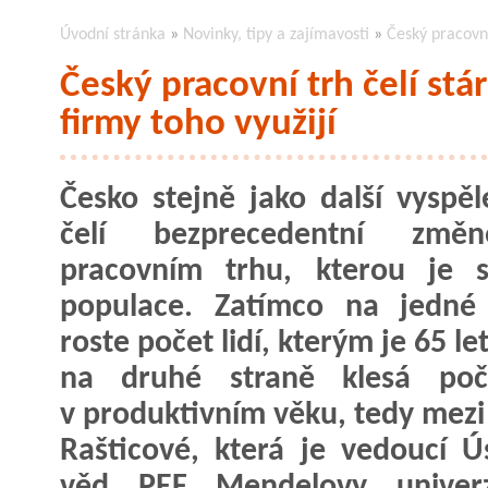
Úvodní stránka
»
Novinky, tipy a zajímavosti
»
Český pracovní
Český pracovní trh čelí stá
firmy toho využijí
Česko stejně jako další vyspě
čelí bezprecedentní zm
pracovním trhu, kterou je s
populace. Zatímco na jedné 
roste počet lidí, kterým je 65 let
na druhé straně klesá poče
v produktivním věku, tedy mezi 
Rašticové, která je vedoucí 
věd PEF Mendelovy univerz