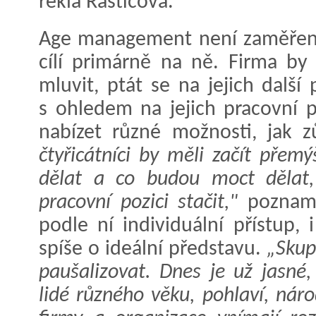
řekla Rašticová.
Age management není zaměřený p
cílí primárně na ně. Firma b
mluvit, ptát se na jejich další
s ohledem na jejich pracovní p
nabízet různé možnosti, jak z
čtyřicátníci by měli začít přem
dělat a co budou moct dělat
pracovní pozici stačit,"
pozname
podle ní individuální přístup,
spíše o ideální představu.
„Skupi
paušalizovat. Dnes je už jasné
lidé různého věku, pohlaví, nár