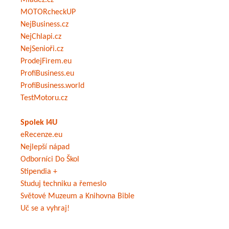
Mládež.cz
MOTORcheckUP
NejBusiness.cz
NejChlapi.cz
NejSenioři.cz
ProdejFirem.eu
ProfiBusiness.eu
ProfiBusiness.world
TestMotoru.cz
Spolek I4U
eRecenze.eu
Nejlepší nápad
Odborníci Do Škol
Stipendia +
Studuj techniku a řemeslo
Světové Muzeum a Knihovna Bible
Uč se a vyhraj!