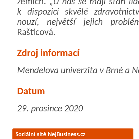
zemích.
„U nás se mají staří li
k dispozici skvělé zdravotnictv
nouzí, největší jejich probl
Rašticová.
Zdroj informací
Mendelova univerzita v Brně a N
Datum
29. prosince 2020
Sociální sítě NejBusiness.cz