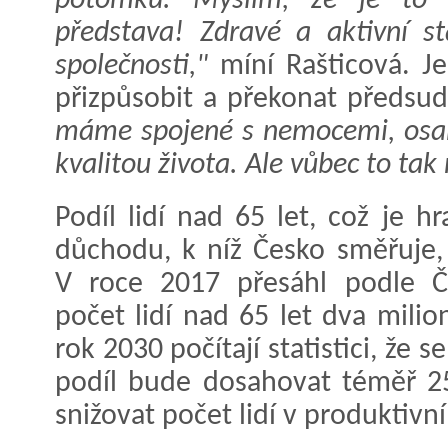
potomků. Myslím, že je to s
představa! Zdravé a aktivní st
společnosti,"
míní Rašticová. J
přizpůsobit a překonat předsu
máme spojené s nemocemi, osam
kvalitou života. Ale vůbec to tak
Podíl lidí nad 65 let, což je 
důchodu, k níž Česko směřuje,
V roce 2017 přesáhl podle Če
počet lidí nad 65 let dva milio
rok 2030 počítají statistici, že 
podíl bude dosahovat téměř 2
snižovat počet lidí v produktivn