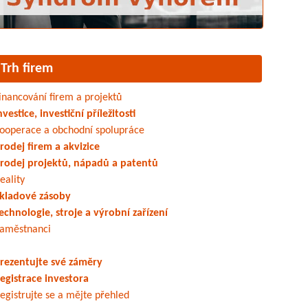
Trh firem
inancování firem a projektů
nvestice, investiční příležitosti
ooperace a obchodní spolupráce
rodej firem a akvizice
rodej projektů, nápadů a patentů
eality
kladové zásoby
echnologie, stroje a výrobní zařízení
aměstnanci
rezentujte své záměry
egistrace investora
egistrujte se a mějte přehled