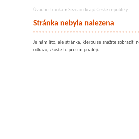
Úvodní stránka
»
Seznam krajů České republiky
Stránka nebyla nalezena
Je nám líto, ale stránka, kterou se snažíte zobrazit, 
odkazu, zkuste to prosím později.