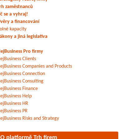
rh zaměstnanců
č se a vyhraj!
věry a financování
olné kapacity
ákony a jiná legislativa
ejBusiness Pro firmy
ejBusiness Clients
ejBusiness Companies and Products
ejBusiness Connection
ejBusiness Consulting
ejBusiness Finance
ejBusiness Help
ejBusiness HR
ejBusiness PR
ejBusiness Risks and Strategy
O platformě Trh firem