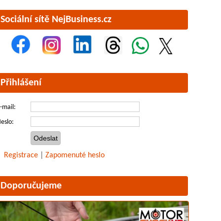
Sociální sítě NejBusiness.cz
Přihlášení
-mail:
eslo:
Registrace
|
Zapomenuté heslo
Doporučujeme