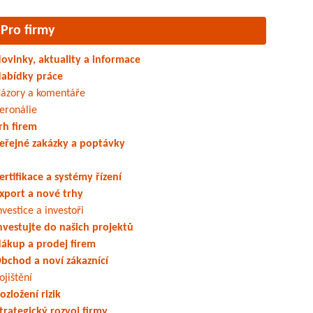
Pro firmy
ovinky, aktuality a informace
abídky práce
ázory a komentáře
eronálie
rh firem
eřejné zakázky a poptávky
ertifikace a systémy řízení
xport a nové trhy
nvestice a investoři
nvestujte do našich projektů
ákup a prodej firem
bchod a noví zákaznící
ojištění
ozložení rizik
trategický rozvoj firmy