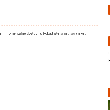
není momentálně dostupná. Pokud jste si jisti správností
E
H