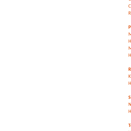
C
R
P
M
H
M
H
R
K
H
S
N
H
T