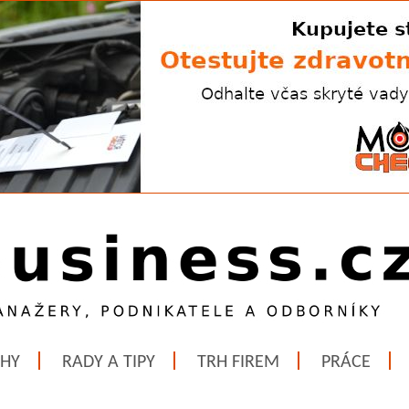
ĚHY
RADY A TIPY
TRH FIREM
PRÁCE