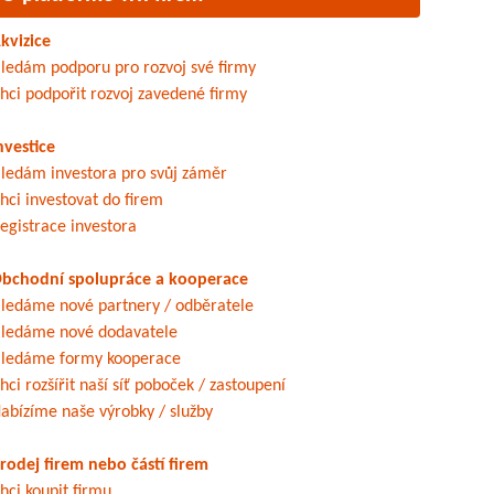
kvizice
ledám podporu pro rozvoj své firmy
hci podpořit rozvoj zavedené firmy
nvestice
ledám investora pro svůj záměr
hci investovat do firem
egistrace investora
bchodní spolupráce a kooperace
ledáme nové partnery / odběratele
ledáme nové dodavatele
ledáme formy kooperace
hci rozšířit naší síť poboček / zastoupení
abízíme naše výrobky / služby
rodej firem nebo částí firem
hci koupit firmu