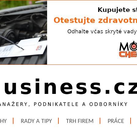
ĚHY
RADY A TIPY
TRH FIREM
PRÁCE