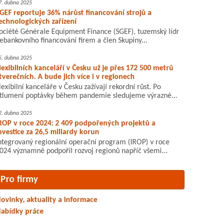
7. dubna 2025
GEF reportuje 36% nárůst financování strojů a
echnologických zařízení
ociété Générale Equipment Finance (SGEF), tuzemský lídr
ebankovního financování firem a člen Skupiny...
5. dubna 2025
lexibilních kanceláří v Česku už je přes 172 500 metrů
tverečních. A bude jich více i v regionech
lexibilní kanceláře v Česku zažívají rekordní růst. Po
tlumení poptávky během pandemie sledujeme výrazné...
2. dubna 2025
ROP v roce 2024: 2 409 podpořených projektů a
nvestice za 26,5 miliardy korun
ntegrovaný regionální operační program (IROP) v roce
024 významně podpořil rozvoj regionů napříč všemi...
Pro firmy
ovinky, aktuality a informace
abídky práce