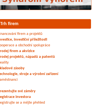
Trh firem
inancování firem a projektů
nvestice, investiční příležitosti
ooperace a obchodní spolupráce
rodej firem a akvizice
rodej projektů, nápadů a patentů
eality
kladové zásoby
echnologie, stroje a výrobní zařízení
aměstnanci
rezentujte své záměry
egistrace investora
egistrujte se a mějte přehled