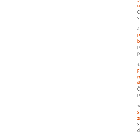
S
u
C
v
6
P
b
P
p
4
F
m
s
Č
p
1
S
z
S
d