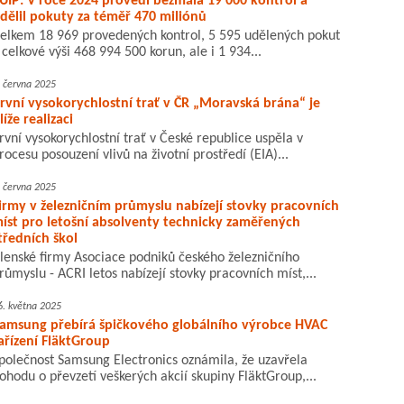
ÚIP: V roce 2024 provedl bezmála 19 000 kontrol a
dělil pokuty za téměř 470 miliónů
elkem 18 969 provedených kontrol, 5 595 udělených pokut
 celkové výši 468 994 500 korun, ale i 1 934...
. června 2025
rvní vysokorychlostní trať v ČR „Moravská brána“ je
líže realizaci
rvní vysokorychlostní trať v České republice uspěla v
rocesu posouzení vlivů na životní prostředí (EIA)...
. června 2025
irmy v železničním průmyslu nabízejí stovky pracovních
íst pro letošní absolventy technicky zaměřených
tředních škol
lenské firmy Asociace podniků českého železničního
růmyslu - ACRI letos nabízejí stovky pracovních míst,...
6. května 2025
amsung přebírá špičkového globálního výrobce HVAC
ařízení FläktGroup
polečnost Samsung Electronics oznámila, že uzavřela
ohodu o převzetí veškerých akcií skupiny FläktGroup,...