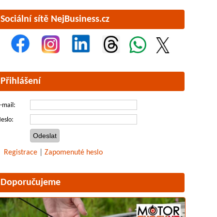
Sociální sítě NejBusiness.cz
Přihlášení
-mail:
eslo:
Registrace
|
Zapomenuté heslo
Doporučujeme