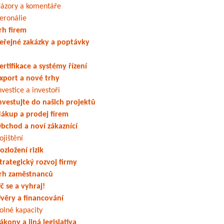
ázory a komentáře
eronálie
rh firem
eřejné zakázky a poptávky
ertifikace a systémy řízení
xport a nové trhy
nvestice a investoři
nvestujte do našich projektů
ákup a prodej firem
bchod a noví zákaznící
ojištění
ozložení rizik
trategický rozvoj firmy
rh zaměstnanců
č se a vyhraj!
věry a financování
olné kapacity
ákony a jiná legislativa