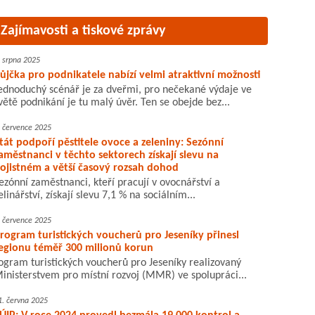
Zajímavosti a tiskové zprávy
. srpna 2025
ůjčka pro podnikatele nabízí velmi atraktivní možnosti
ednoduchý scénář je za dveřmi, pro nečekané výdaje ve
větě podnikání je tu malý úvěr. Ten se obejde bez...
. července 2025
tát podpoří pěstitele ovoce a zeleniny: Sezónní
aměstnanci v těchto sektorech získají slevu na
ojistném a větší časový rozsah dohod
ezónní zaměstnanci, kteří pracují v ovocnářství a
elinářství, získají slevu 7,1 % na sociálním...
. července 2025
rogram turistických voucherů pro Jeseníky přinesl
egionu téměř 300 milionů korun
ogram turistických voucherů pro Jeseníky realizovaný
inisterstvem pro místní rozvoj (MMR) ve spolupráci...
1. června 2025