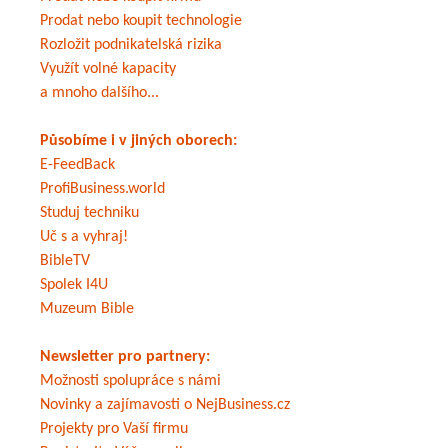
Prodat nebo koupit technologie
Rozložit podnikatelská rizika
Využít volné kapacity
a mnoho dalšího...
Působíme i v jiných oborech:
E-FeedBack
ProfiBusiness.world
Studuj techniku
Uč s a vyhraj!
BibleTV
Spolek I4U
Muzeum Bible
Newsletter pro partnery:
Možnosti spolupráce s námi
Novinky a zajímavosti o NejBusiness.cz
Projekty pro Vaší firmu