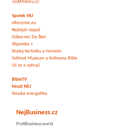
TestMotoru.cz
Spolek I4U
eRecenze.eu
Nejlepší nápad
Odborníci Do Škol
Stipendia +
Studuj techniku a řemeslo
Světové Muzeum a Knihovna Bible
Uč se a vyhraj!
BibleTV
Hnutí NEJ
Slezská energetika
NejBusiness.cz
ProfiBusiness.world