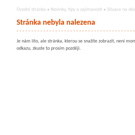
Úvodní stránka
»
Novinky, tipy a zajímavosti
»
Situace na skl
Stránka nebyla nalezena
Je nám líto, ale stránka, kterou se snažíte zobrazit, není mom
odkazu, zkuste to prosím později.