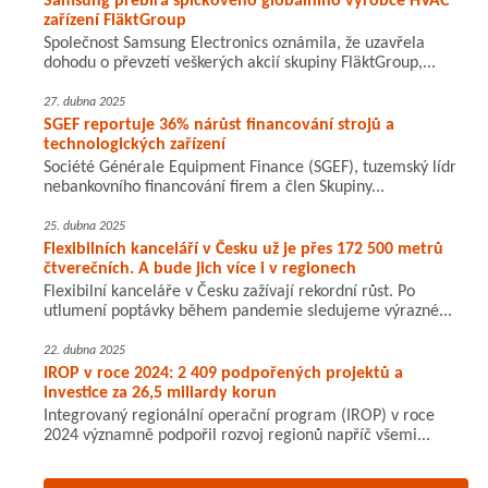
Samsung přebírá špičkového globálního výrobce HVAC
zařízení FläktGroup
Společnost Samsung Electronics oznámila, že uzavřela
dohodu o převzetí veškerých akcií skupiny FläktGroup,...
27. dubna 2025
SGEF reportuje 36% nárůst financování strojů a
technologických zařízení
Société Générale Equipment Finance (SGEF), tuzemský lídr
nebankovního financování firem a člen Skupiny...
25. dubna 2025
Flexibilních kanceláří v Česku už je přes 172 500 metrů
čtverečních. A bude jich více i v regionech
Flexibilní kanceláře v Česku zažívají rekordní růst. Po
utlumení poptávky během pandemie sledujeme výrazné...
22. dubna 2025
IROP v roce 2024: 2 409 podpořených projektů a
investice za 26,5 miliardy korun
Integrovaný regionální operační program (IROP) v roce
2024 významně podpořil rozvoj regionů napříč všemi...