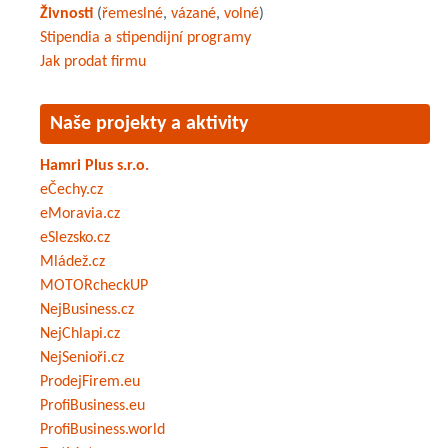
Živnosti
(
řemeslné
,
vázané
,
volné
)
Stipendia a stipendijní programy
Jak prodat firmu
Naše projekty a aktivity
Hamri Plus s.r.o.
eČechy.cz
eMoravia.cz
eSlezsko.cz
Mládež.cz
MOTORcheckUP
NejBusiness.cz
NejChlapi.cz
NejSenioři.cz
ProdejFirem.eu
ProfiBusiness.eu
ProfiBusiness.world