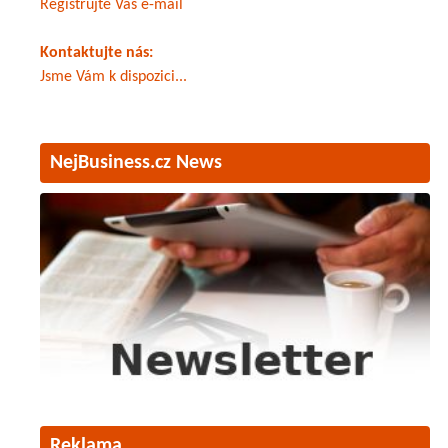
Registrujte Váš e-mail
Kontaktujte nás:
Jsme Vám k dispozici...
NejBusiness.cz News
Reklama