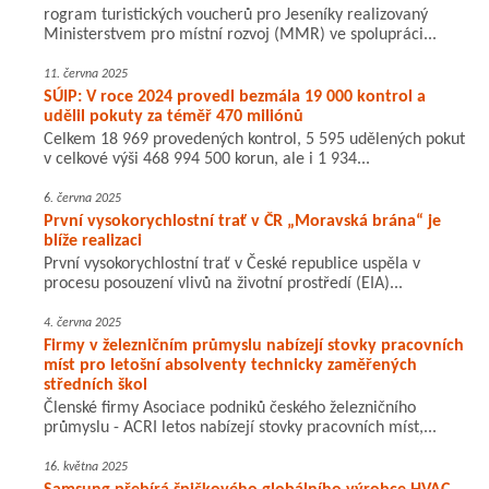
rogram turistických voucherů pro Jeseníky realizovaný
Ministerstvem pro místní rozvoj (MMR) ve spolupráci...
11. června 2025
SÚIP: V roce 2024 provedl bezmála 19 000 kontrol a
udělil pokuty za téměř 470 miliónů
Celkem 18 969 provedených kontrol, 5 595 udělených pokut
v celkové výši 468 994 500 korun, ale i 1 934...
6. června 2025
První vysokorychlostní trať v ČR „Moravská brána“ je
blíže realizaci
První vysokorychlostní trať v České republice uspěla v
procesu posouzení vlivů na životní prostředí (EIA)...
4. června 2025
Firmy v železničním průmyslu nabízejí stovky pracovních
míst pro letošní absolventy technicky zaměřených
středních škol
Členské firmy Asociace podniků českého železničního
průmyslu - ACRI letos nabízejí stovky pracovních míst,...
16. května 2025