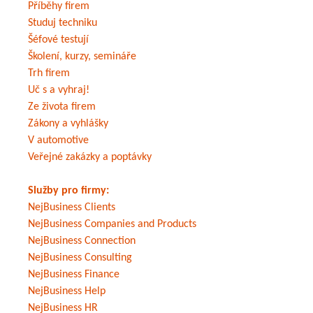
Příběhy firem
Studuj techniku
Šéfové testují
Školení, kurzy, semináře
Trh firem
Uč s a vyhraj!
Ze života firem
Zákony a vyhlášky
V automotive
Veřejné zakázky a poptávky
Služby pro firmy:
NejBusiness Clients
NejBusiness Companies and Products
NejBusiness Connection
NejBusiness Consulting
NejBusiness Finance
NejBusiness Help
NejBusiness HR