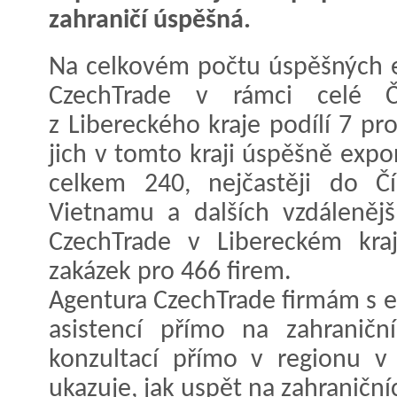
zahraničí úspěšná.
Na celkovém počtu úspěšných e
CzechTrade v rámci celé Č
z Libereckého kraje podílí 7 p
jich v tomto kraji úspěšně expo
celkem 240, nejčastěji do Čín
Vietnamu a dalších vzdálenějš
CzechTrade v Libereckém kra
zakázek pro 466 firem.
Agentura CzechTrade firmám s
asistencí přímo na zahraničn
konzultací přímo v regionu v
ukazuje, jak uspět na zahraničníc