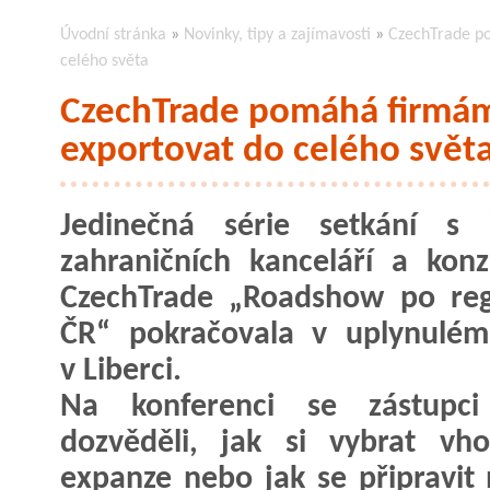
Úvodní stránka
»
Novinky, tipy a zajímavosti
»
CzechTrade po
celého světa
CzechTrade pomáhá firmám 
exportovat do celého svět
Jedinečná série setkání s ř
zahraničních kanceláří a konz
CzechTrade „Roadshow po reg
ČR“ pokračovala v uplynulém
v Liberci.
Na konferenci se zástupci
dozvěděli, jak si vybrat vh
expanze nebo jak se připravit