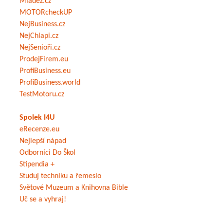
Mládež.cz
MOTORcheckUP
NejBusiness.cz
NejChlapi.cz
NejSenioři.cz
ProdejFirem.eu
ProfiBusiness.eu
ProfiBusiness.world
TestMotoru.cz
Spolek I4U
eRecenze.eu
Nejlepší nápad
Odborníci Do Škol
Stipendia +
Studuj techniku a řemeslo
Světové Muzeum a Knihovna Bible
Uč se a vyhraj!