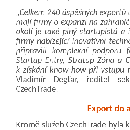
„Celkem 240 úspěšných exportů u
mají firmy o expanzi na zahranič
okolí je také plný startupistů a
firmy nabízející inovativní tech
připravili komplexní podporu 
Startup Entry, Stratup Zóna a C
k získání know-how při vstupu n
Vladimír Degťar, ředitel se
CzechTrade.
Export do a
Kromě služeb CzechTrade byla 