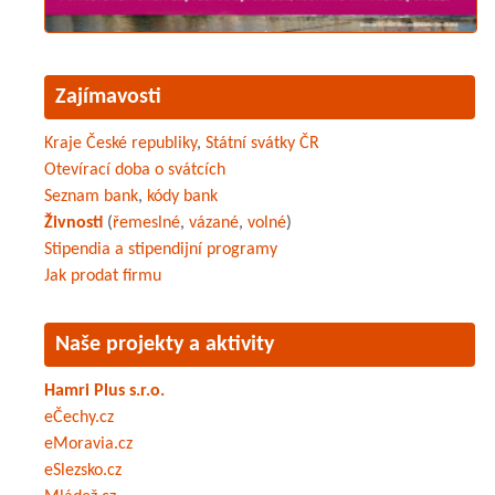
Zajímavosti
Kraje České republiky
,
Státní svátky ČR
Otevírací doba o svátcích
Seznam bank
,
kódy bank
Živnosti
(
řemeslné
,
vázané
,
volné
)
Stipendia a stipendijní programy
Jak prodat firmu
Naše projekty a aktivity
Hamri Plus s.r.o.
eČechy.cz
eMoravia.cz
eSlezsko.cz