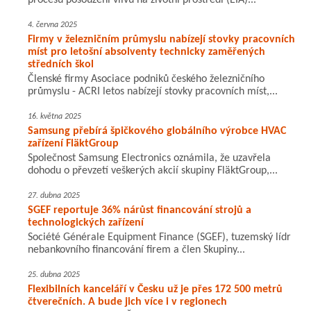
procesu posouzení vlivů na životní prostředí (EIA)...
4. června 2025
Firmy v železničním průmyslu nabízejí stovky pracovních
míst pro letošní absolventy technicky zaměřených
středních škol
Členské firmy Asociace podniků českého železničního
průmyslu - ACRI letos nabízejí stovky pracovních míst,...
16. května 2025
Samsung přebírá špičkového globálního výrobce HVAC
zařízení FläktGroup
Společnost Samsung Electronics oznámila, že uzavřela
dohodu o převzetí veškerých akcií skupiny FläktGroup,...
27. dubna 2025
SGEF reportuje 36% nárůst financování strojů a
technologických zařízení
Société Générale Equipment Finance (SGEF), tuzemský lídr
nebankovního financování firem a člen Skupiny...
25. dubna 2025
Flexibilních kanceláří v Česku už je přes 172 500 metrů
čtverečních. A bude jich více i v regionech