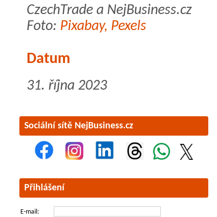
CzechTrade a NejBusiness.cz
Foto:
Pixabay, Pexels
Datum
31. října 2023
Sociální sítě NejBusiness.cz
Přihlášení
E-mail: