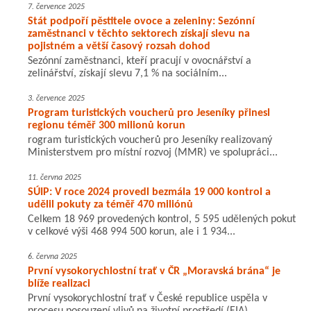
7. července 2025
Stát podpoří pěstitele ovoce a zeleniny: Sezónní
zaměstnanci v těchto sektorech získají slevu na
pojistném a větší časový rozsah dohod
Sezónní zaměstnanci, kteří pracují v ovocnářství a
zelinářství, získají slevu 7,1 % na sociálním...
3. července 2025
Program turistických voucherů pro Jeseníky přinesl
regionu téměř 300 milionů korun
rogram turistických voucherů pro Jeseníky realizovaný
Ministerstvem pro místní rozvoj (MMR) ve spolupráci...
11. června 2025
SÚIP: V roce 2024 provedl bezmála 19 000 kontrol a
udělil pokuty za téměř 470 miliónů
Celkem 18 969 provedených kontrol, 5 595 udělených pokut
v celkové výši 468 994 500 korun, ale i 1 934...
6. června 2025
První vysokorychlostní trať v ČR „Moravská brána“ je
blíže realizaci
První vysokorychlostní trať v České republice uspěla v