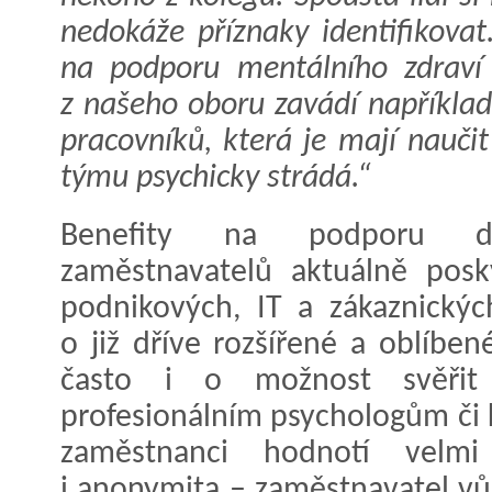
nedokáže příznaky identifikova
na podporu mentálního zdraví
z našeho oboru zavádí například 
pracovníků, která je mají naučit
týmu psychicky strádá.“
Benefity na podporu du
zaměstnavatelů aktuálně pos
podnikových, IT a zákaznickýc
o již dříve rozšířené a oblíbe
často i o možnost svěři
profesionálním psychologům či 
zaměstnanci hodnotí velm
i anonymita – zaměstnavatel v