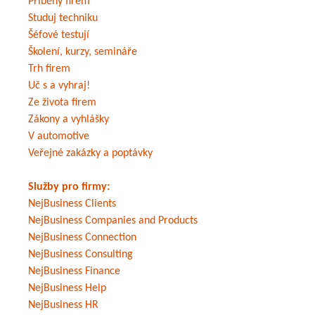
Příběhy firem
Studuj techniku
Šéfové testují
Školení, kurzy, semináře
Trh firem
Uč s a vyhraj!
Ze života firem
Zákony a vyhlášky
V automotive
Veřejné zakázky a poptávky
Služby pro firmy:
NejBusiness Clients
NejBusiness Companies and Products
NejBusiness Connection
NejBusiness Consulting
NejBusiness Finance
NejBusiness Help
NejBusiness HR