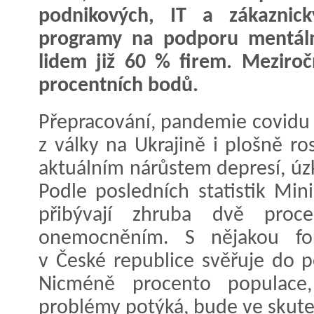
podnikových, IT a zákaznick
programy na podporu mentáln
lidem již 60 % firem. Meziro
procentních bodů.
Přepracování, pandemie covidu a
z války na Ukrajině i plošně ro
aktuálním nárůstem depresí, úzk
Podle posledních statistik Mini
přibývají zhruba dvě proce
onemocněním. S nějakou f
v České republice svěřuje do 
Nicméně procento populace,
problémy potýká, bude ve skut