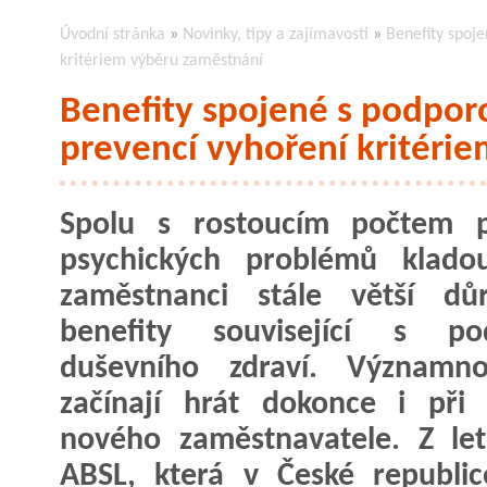
Úvodní stránka
»
Novinky, tipy a zajímavosti
»
Benefity spoj
kritériem výběru zaměstnání
Benefity spojené s podpor
prevencí vyhoření kritéri
Spolu s rostoucím počtem p
psychických problémů kladou
zaměstnanci stále větší dů
benefity související s po
duševního zdraví. Významno
začínají hrát dokonce i při
nového zaměstnavatele. Z le
ABSL, která v České republic