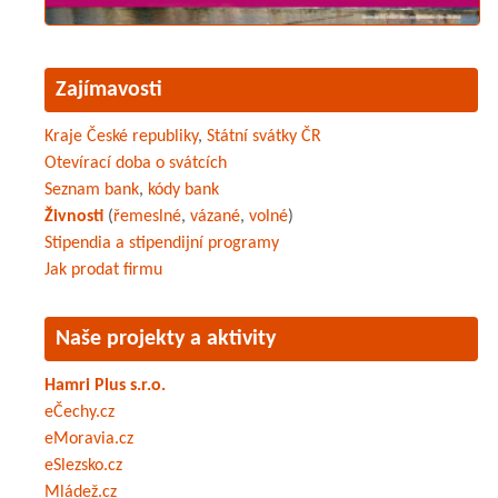
Zajímavosti
Kraje České republiky
,
Státní svátky ČR
Otevírací doba o svátcích
Seznam bank
,
kódy bank
Živnosti
(
řemeslné
,
vázané
,
volné
)
Stipendia a stipendijní programy
Jak prodat firmu
Naše projekty a aktivity
Hamri Plus s.r.o.
eČechy.cz
eMoravia.cz
eSlezsko.cz
Mládež.cz