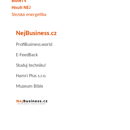
BibleTV
Hnutí NEJ
Slezská energetika
NejBusiness.cz
ProfiBusiness.world
E-FeedBack
Studuj techniku!
Hamri Plus s.r.o.
Muzeum Bible