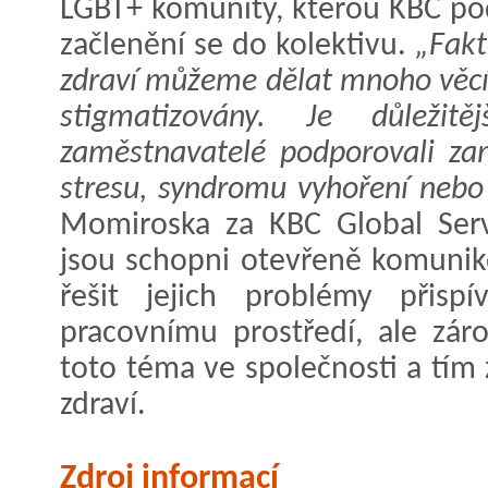
LGBT+ komunity, kterou KBC po
začlenění se do kolektivu.
„Fakt
zdraví můžeme dělat mnoho věcí, 
stigmatizovány. Je důležit
zaměstnavatelé podporovali zam
stresu, syndromu vyhoření nebo 
Momiroska za KBC Global Servi
jsou schopni otevřeně komuni
řešit jejich problémy přispí
pracovnímu prostředí, ale zár
toto téma ve společnosti a tím 
zdraví.
Zdroj informací