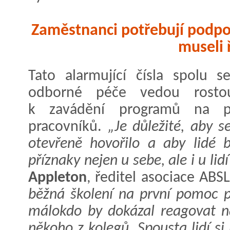
Zaměstnanci potřebují podpor
museli 
Tato alarmující čísla spolu s
odborné péče vedou rostou
k zavádění programů na p
pracovníků.
„Je důležité, aby s
otevřeně hovořilo a aby lidé b
příznaky nejen u sebe, ale i u lid
Appleton
, ředitel asociace ABS
běžná školení na první pomoc př
málokdo by dokázal reagovat na
někoho z kolegů. Spousta lidí s