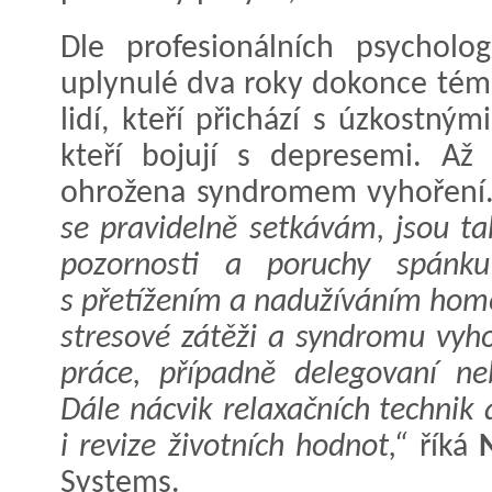
Dle profesionálních psychol
uplynulé dva roky dokonce témě
lidí, kteří přichází s úzkostný
kteří bojují s depresemi. Až
ohrožena syndromem vyhoření
se pravidelně setkávám, jsou ta
pozornosti a poruchy spánku
s přetížením a nadužíváním home
stresové zátěži a syndromu vyho
práce, případně delegovaní n
Dále nácvik relaxačních technik
i revize životních hodnot,“
říká
Systems.