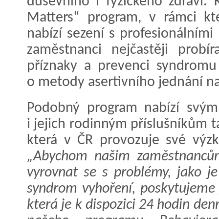
duševního i fyzického zdraví. 
Matters“ program, v rámci k
nabízí sezení s profesionálním
zaměstnanci nejčastěji probír
příznaky a prevenci syndromu 
o metody asertivního jednání na
Podobný program nabízí svý
i jejich rodinným příslušníkům 
která v ČR provozuje své výz
„Abychom našim zaměstnancům
vyrovnat se s problémy, jako je
syndrom vyhoření, poskytujeme 
která je k dispozici 24 hodin den