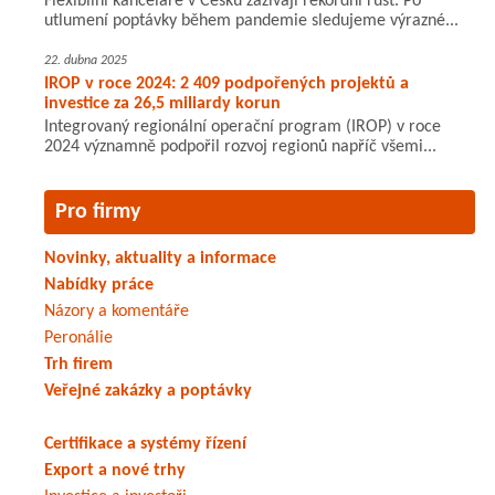
Flexibilní kanceláře v Česku zažívají rekordní růst. Po
utlumení poptávky během pandemie sledujeme výrazné...
22. dubna 2025
IROP v roce 2024: 2 409 podpořených projektů a
investice za 26,5 miliardy korun
Integrovaný regionální operační program (IROP) v roce
2024 významně podpořil rozvoj regionů napříč všemi...
Pro firmy
Novinky, aktuality a informace
Nabídky práce
Názory a komentáře
Peronálie
Trh firem
Veřejné zakázky a poptávky
Certifikace a systémy řízení
Export a nové trhy