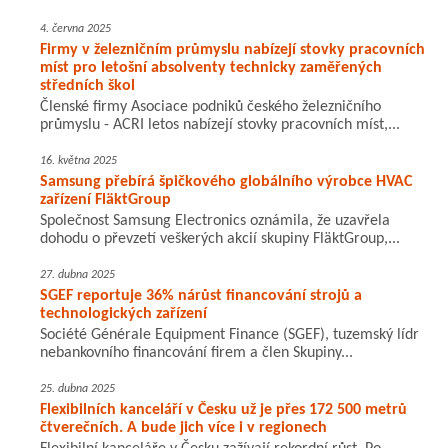
4. června 2025
Firmy v železničním průmyslu nabízejí stovky pracovních
míst pro letošní absolventy technicky zaměřených
středních škol
Členské firmy Asociace podniků českého železničního
průmyslu - ACRI letos nabízejí stovky pracovních míst,...
16. května 2025
Samsung přebírá špičkového globálního výrobce HVAC
zařízení FläktGroup
Společnost Samsung Electronics oznámila, že uzavřela
dohodu o převzetí veškerých akcií skupiny FläktGroup,...
27. dubna 2025
SGEF reportuje 36% nárůst financování strojů a
technologických zařízení
Société Générale Equipment Finance (SGEF), tuzemský lídr
nebankovního financování firem a člen Skupiny...
25. dubna 2025
Flexibilních kanceláří v Česku už je přes 172 500 metrů
čtverečních. A bude jich více i v regionech