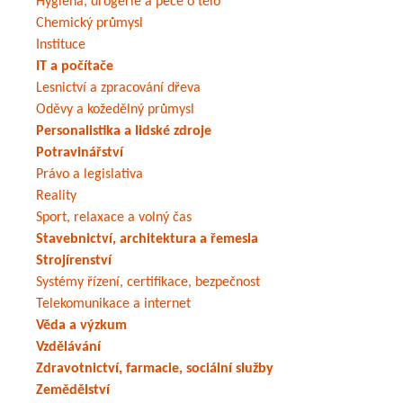
Hygiena, drogerie a péče o tělo
Chemický průmysl
Instituce
IT a počítače
Lesnictví a zpracování dřeva
Oděvy a kožedělný průmysl
Personalistika a lidské zdroje
Potravinářství
Právo a legislativa
Reality
Sport, relaxace a volný čas
Stavebnictví, architektura a řemesla
Strojírenství
Systémy řízení, certifikace, bezpečnost
Telekomunikace a internet
Věda a výzkum
Vzdělávání
Zdravotnictví, farmacie, sociální služby
Zemědělství