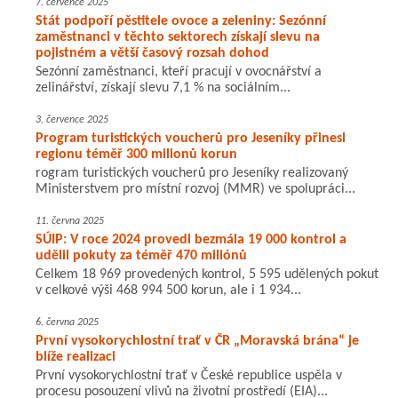
7. července 2025
Stát podpoří pěstitele ovoce a zeleniny: Sezónní
zaměstnanci v těchto sektorech získají slevu na
pojistném a větší časový rozsah dohod
Sezónní zaměstnanci, kteří pracují v ovocnářství a
zelinářství, získají slevu 7,1 % na sociálním...
3. července 2025
Program turistických voucherů pro Jeseníky přinesl
regionu téměř 300 milionů korun
rogram turistických voucherů pro Jeseníky realizovaný
Ministerstvem pro místní rozvoj (MMR) ve spolupráci...
11. června 2025
SÚIP: V roce 2024 provedl bezmála 19 000 kontrol a
udělil pokuty za téměř 470 miliónů
Celkem 18 969 provedených kontrol, 5 595 udělených pokut
v celkové výši 468 994 500 korun, ale i 1 934...
6. června 2025
První vysokorychlostní trať v ČR „Moravská brána“ je
blíže realizaci
První vysokorychlostní trať v České republice uspěla v
procesu posouzení vlivů na životní prostředí (EIA)...