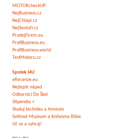
MOTORcheckUP
NejBusiness.cz
NejChlapi.cz
NejSenioři.cz
ProdejFirem.eu
ProfiBusiness.eu
ProfiBusiness.world
TestMotoru.cz
Spolek I4U
eRecenze.eu
Nejlepší nápad
Odborníci Do Škol
Stipendia +
Studuj techniku a řemeslo
Světové Muzeum a Knihovna Bible
Uč se a vyhraj!