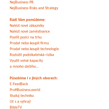
NejBusiness PR
NejBusiness Risks and Strategy
Rádi Vám pomůžeme:
Nalézt nové zákazníky
Nalézt nové zaměstnance
Posílit pozici na trhu
Prodat nebo koupit firmu
Prodat nebo koupit technologie
Rozložit podnikatelská rizika
Využít volné kapacity
a mnoho dalšího...
Působíme i v jiných oborech:
E-FeedBack
ProfiBusiness.world
Studuj techniku
Uč s a vyhraj!
BibleTV