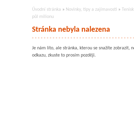
Úvodní stránka
»
Novinky, tipy a zajímavosti
»
Tenisk
půl milionu
Stránka nebyla nalezena
Je nám líto, ale stránka, kterou se snažíte zobrazit, 
odkazu, zkuste to prosím později.