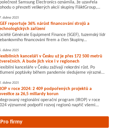
polečnost Samsung Electronics oznámila, že uzavřela
ohodu o převzetí veškerých akcií skupiny FläktGroup,...
7. dubna 2025
GEF reportuje 36% nárůst financování strojů a
echnologických zařízení
ociété Générale Equipment Finance (SGEF), tuzemský lídr
ebankovního financování firem a člen Skupiny...
5. dubna 2025
lexibilních kanceláří v Česku už je přes 172 500 metrů
tverečních. A bude jich více i v regionech
lexibilní kanceláře v Česku zažívají rekordní růst. Po
tlumení poptávky během pandemie sledujeme výrazné...
2. dubna 2025
ROP v roce 2024: 2 409 podpořených projektů a
nvestice za 26,5 miliardy korun
ntegrovaný regionální operační program (IROP) v roce
024 významně podpořil rozvoj regionů napříč všemi...
Pro firmy