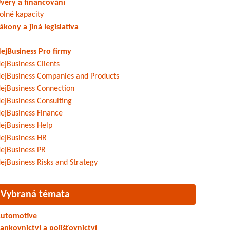
věry a financování
olné kapacity
ákony a jiná legislativa
ejBusiness Pro firmy
ejBusiness Clients
ejBusiness Companies and Products
ejBusiness Connection
ejBusiness Consulting
ejBusiness Finance
ejBusiness Help
ejBusiness HR
ejBusiness PR
ejBusiness Risks and Strategy
Vybraná témata
utomotive
ankovnictví a pojišťovnictví