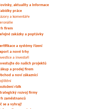
ovinky, aktuality a informace
abídky práce
ázory a komentáře
eronálie
rh firem
eřejné zakázky a poptávky
ertifikace a systémy řízení
xport a nové trhy
nvestice a investoři
nvestujte do našich projektů
ákup a prodej firem
bchod a noví zákaznící
ojištění
ozložení rizik
trategický rozvoj firmy
rh zaměstnanců
č se a vyhraj!