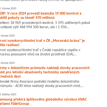
inisterstvem pro místní rozvoj (MMR) ve spolupráci...
1. června 2025
ÚIP: V roce 2024 provedl bezmála 19 000 kontrol a
dělil pokuty za téměř 470 miliónů
elkem 18 969 provedených kontrol, 5 595 udělených pokut
 celkové výši 468 994 500 korun, ale i 1 934...
. června 2025
rvní vysokorychlostní trať v ČR „Moravská brána“ je
líže realizaci
rvní vysokorychlostní trať v České republice uspěla v
rocesu posouzení vlivů na životní prostředí (EIA)...
. června 2025
irmy v železničním průmyslu nabízejí stovky pracovních
íst pro letošní absolventy technicky zaměřených
tředních škol
lenské firmy Asociace podniků českého železničního
růmyslu - ACRI letos nabízejí stovky pracovních míst,...
6. května 2025
amsung přebírá špičkového globálního výrobce HVAC
ařízení FläktGroup