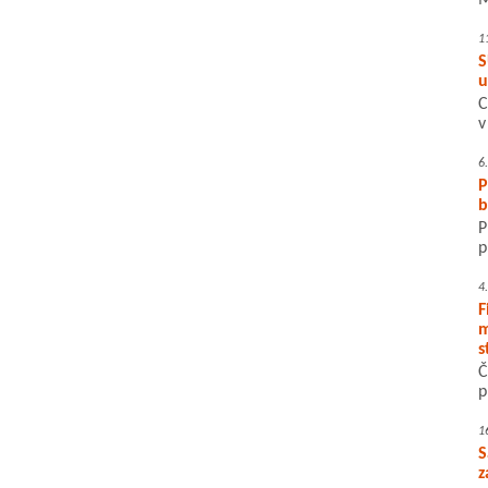
M
1
S
u
C
v
6
P
b
P
p
4
F
m
s
Č
p
1
S
z