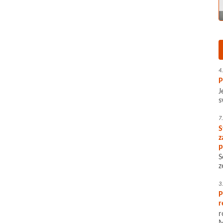
4
P
J
s
7
S
z
p
S
z
3
P
r
r