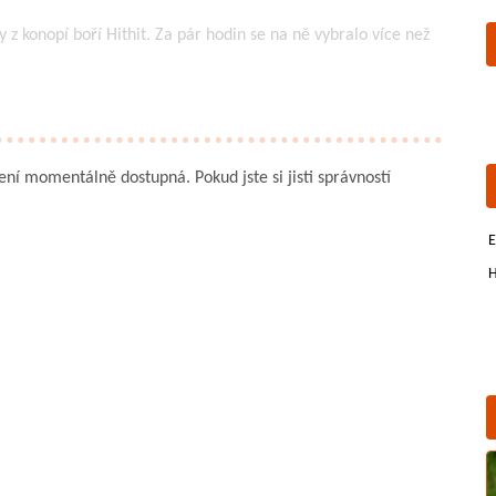
y z konopí boří Hithit. Za pár hodin se na ně vybralo více než
není momentálně dostupná. Pokud jste si jisti správností
E
H