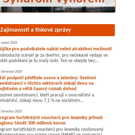
Zajímavosti a tiskové zprávy
. srpna 2025
ůjčka pro podnikatele nabízí velmi atraktivní možnosti
ednoduchý scénář je za dveřmi, pro nečekané výdaje ve
větě podnikání je tu malý úvěr. Ten se obejde bez...
. července 2025
tát podpoří pěstitele ovoce a zeleniny: Sezónní
aměstnanci v těchto sektorech získají slevu na
ojistném a větší časový rozsah dohod
ezónní zaměstnanci, kteří pracují v ovocnářství a
elinářství, získají slevu 7,1 % na sociálním...
. července 2025
rogram turistických voucherů pro Jeseníky přinesl
egionu téměř 300 milionů korun
ogram turistických voucherů pro Jeseníky realizovaný