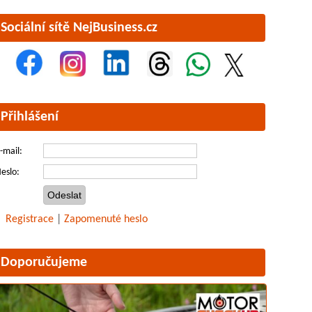
Sociální sítě NejBusiness.cz
Přihlášení
-mail:
eslo:
Registrace
|
Zapomenuté heslo
Doporučujeme