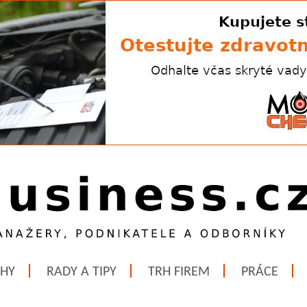
ĚHY
RADY A TIPY
TRH FIREM
PRÁCE