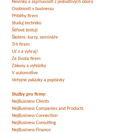
Novinky a zajímavosti z jednotlivých oborů
Osobnosti v businessu
Příběhy firem
Studuj techniku
Šéfové testují
Školení, kurzy, semináře
Trh firem
Uč s a vyhraj!
Ze života firem
Zákony a vyhlášky
V automotive
Veřejné zakázky a poptávky
Služby pro firmy:
NejBusiness Clients
NejBusiness Companies and Products
NejBusiness Connection
NejBusiness Consulting
NejBusiness Finance