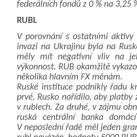
federálních fondů z 0 % na 3,25 
RUBL
V porovnání s ostatními aktivy 
invazi na Ukrajinu byla na Rusk
měly mít negativní vliv na j
výkonnost. RUB okamžitě vykazo
několika hlavním FX měnám.
Ruské instituce podnikly řadu 
prvé, Rusko nařídilo, aby platby
v rublech. Za druhé, v zájmu obn
ruská centrální banka domác
V neposlední řadě měl jeden gram