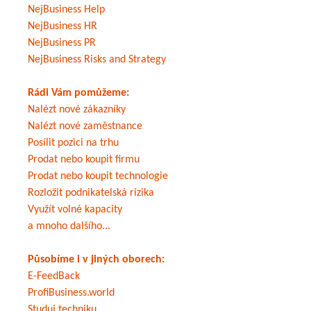
NejBusiness Help
NejBusiness HR
NejBusiness PR
NejBusiness Risks and Strategy
Rádi Vám pomůžeme:
Nalézt nové zákazníky
Nalézt nové zaměstnance
Posílit pozici na trhu
Prodat nebo koupit firmu
Prodat nebo koupit technologie
Rozložit podnikatelská rizika
Využít volné kapacity
a mnoho dalšího...
Působíme i v jiných oborech:
E-FeedBack
ProfiBusiness.world
Studuj techniku