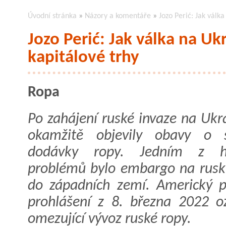
Úvodní stránka
»
Názory a komentáře
»
Jozo Perić: Jak válka
Jozo Perić: Jak válka na Uk
kapitálové trhy
Ropa
Po zahájení ruské invaze na Ukr
okamžitě objevily obavy o s
dodávky ropy. Jedním z hl
problémů bylo embargo na rusk
do západních zemí. Americký p
prohlášení z 8. března 2022 o
omezující vývoz ruské ropy.