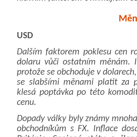
Měn
USD
Dalším faktorem poklesu cen ro
dolaru vůči ostatním měnám. I
protože se obchoduje v dolarech,
se slabšími měnami platit za p
klesá poptávka po této komoditě
cenu.
Dopady války byly známy mnoha
obchodníkům s FX. Inflace dosá