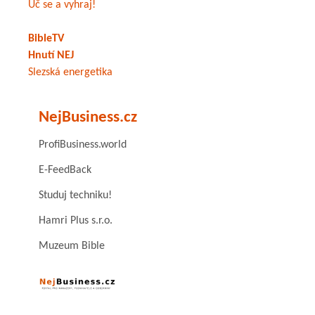
Uč se a vyhraj!
BibleTV
Hnutí NEJ
Slezská energetika
NejBusiness.cz
ProfiBusiness.world
E-FeedBack
Studuj techniku!
Hamri Plus s.r.o.
Muzeum Bible