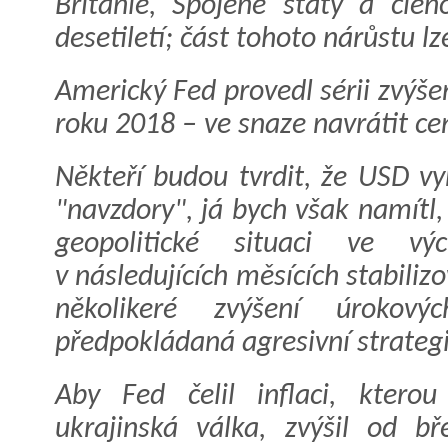
Británie, Spojené státy a čle
desetiletí; část tohoto nárůstu lz
Americký Fed provedl sérii zvýše
roku 2018 – ve snaze navrátit ce
Někteří budou tvrdit, že USD vy
"navzdory", já bych však namítl,
geopolitické situaci ve vý
v následujících měsících stabiliz
několikeré zvýšení úroko
předpokládaná agresivní strateg
Aby Fed čelil inflaci, kterou
ukrajinská válka, zvýšil od b