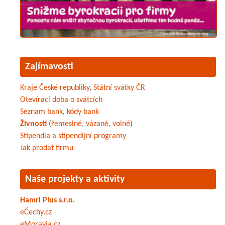
Zajímavosti
Kraje České republiky
,
Státní svátky ČR
Otevírací doba o svátcích
Seznam bank
,
kódy bank
Živnosti
(
řemeslné
,
vázané
,
volné
)
Stipendia a stipendijní programy
Jak prodat firmu
Naše projekty a aktivity
Hamri Plus s.r.o.
eČechy.cz
eMoravia.cz