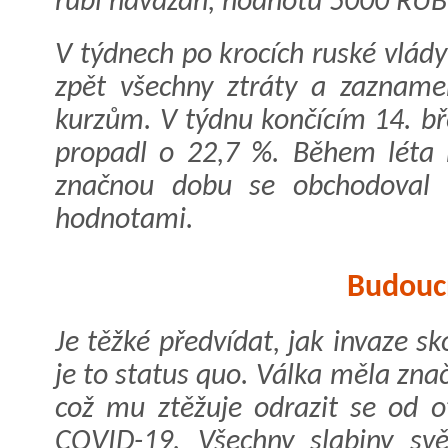
rubl navázán, hodnotu 5000 RUB
V týdnech po krocích ruské vlády
zpět všechny ztráty a zazname
kurzům. V týdnu končícím 14. b
propadl o 22,7 %. Během léta 
značnou dobu se obchodoval 
hodnotami.
Budouc
Je těžké předvídat, jak invaze sk
je to status quo. Válka měla zn
což mu ztěžuje odrazit se od 
COVID-19. Všechny slabiny sv