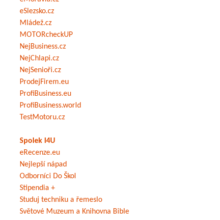
eSlezsko.cz
Mládež.cz
MOTORcheckUP
NejBusiness.cz
NejChlapi.cz
NejSenioři.cz
ProdejFirem.eu
ProfiBusiness.eu
ProfiBusiness.world
TestMotoru.cz
Spolek I4U
eRecenze.eu
Nejlepší nápad
Odborníci Do Škol
Stipendia +
Studuj techniku a řemeslo
Světové Muzeum a Knihovna Bible