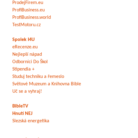
ProdejFirem.eu
ProfiBusiness.eu
ProfiBusiness.world
TestMotoru.cz
Spolek I4U
eRecenze.eu
Nejlepší nápad
Odborníci Do Škol
Stipendia +
Studuj techniku a řemeslo
Světové Muzeum a Knihovna Bible
Uč se a vyhraj!
BibleTV
Hnutí NEJ
Slezská energetika