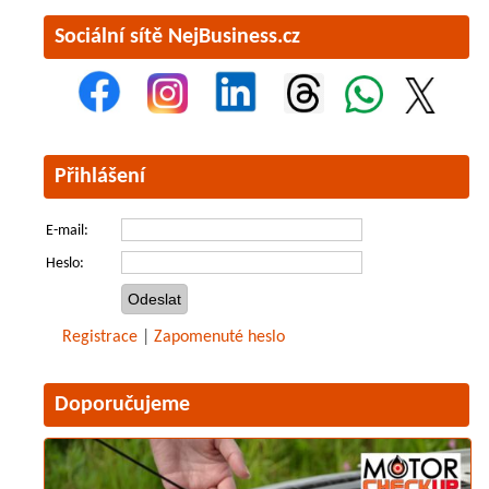
Sociální sítě NejBusiness.cz
Přihlášení
E-mail:
Heslo:
Registrace
|
Zapomenuté heslo
Doporučujeme