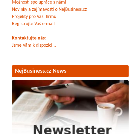
Možnosti spolupráce s námi
Novinky a zajímavosti o NejBusiness.cz
Projekty pro Vaší firmu
Registrujte Váš e-mail
Kontaktujte nás:
Jsme Vám k dispozici...
NejBusiness.cz News