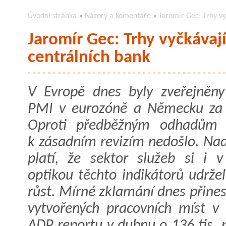
Úvodní stránka
»
Názory a komentáře
»
Jaromír Gec: Trhy vy
Jaromír Gec: Trhy vyčkávaj
centrálních bank
V Evropě dnes byly zveřejněny 
PMI v eurozóně a Německu za
Oproti předběžným odhadům z
k zásadním revizím nedošlo. Nad
platí, že sektor služeb si i 
optikou těchto indikátorů udržel
růst. Mírné zklamání dnes přine
vytvořených pracovních míst v
ADP reportu v dubnu o 136 tis. n