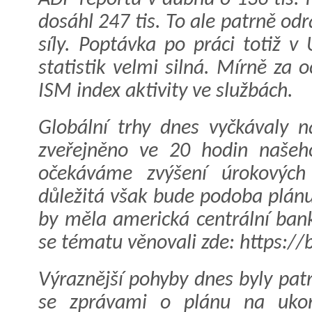
dosáhl 247 tis. To ale patrně od
síly. Poptávka po práci totiž v
statistik velmi silná. Mírně za
ISM index aktivity ve službách.
Globální trhy dnes vyčkávaly 
zveřejněno ve 20 hodin našeh
očekáváme zvýšení úrokovýc
důležitá však bude podoba plánu
by měla americká centrální bank
se tématu věnovali zde: https://
Výraznější pohyby dnes byly patr
se zprávami o plánu na ukon