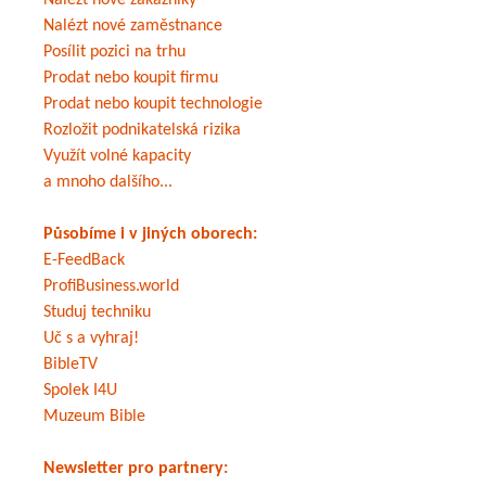
Nalézt nové zákazníky
Nalézt nové zaměstnance
Posílit pozici na trhu
Prodat nebo koupit firmu
Prodat nebo koupit technologie
Rozložit podnikatelská rizika
Využít volné kapacity
a mnoho dalšího...
Působíme i v jiných oborech:
E-FeedBack
ProfiBusiness.world
Studuj techniku
Uč s a vyhraj!
BibleTV
Spolek I4U
Muzeum Bible
Newsletter pro partnery: