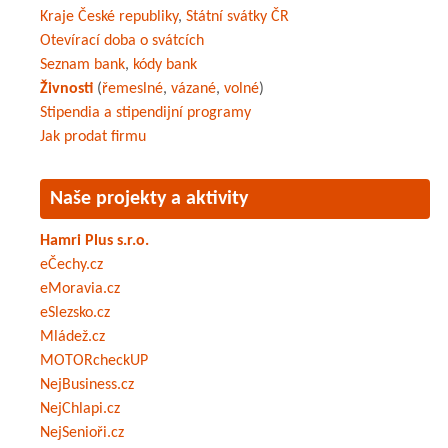
Kraje České republiky
,
Státní svátky ČR
Otevírací doba o svátcích
Seznam bank
,
kódy bank
Živnosti
(
řemeslné
,
vázané
,
volné
)
Stipendia a stipendijní programy
Jak prodat firmu
Naše projekty a aktivity
Hamri Plus s.r.o.
eČechy.cz
eMoravia.cz
eSlezsko.cz
Mládež.cz
MOTORcheckUP
NejBusiness.cz
NejChlapi.cz
NejSenioři.cz