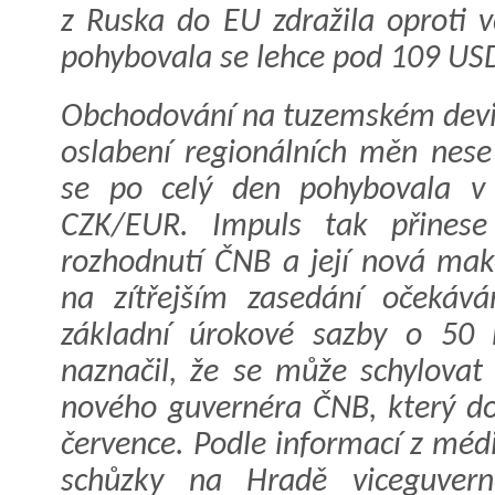
z Ruska do EU zdražila oproti v
pohybovala se lehce pod 109 US
Obchodování na tuzemském devi
oslabení regionálních měn nes
se po celý den pohybovala v
CZK/EUR. Impuls tak přinese 
rozhodnutí ČNB a její nová ma
na zítřejším zasedání očekává
základní úrokové sazby o 50
naznačil, že se může schylova
nového guvernéra ČNB, který do
července. Podle informací z médi
schůzky na Hradě viceguvern