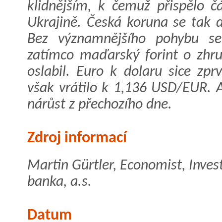
klidnějším, k čemuž přispělo č
Ukrajině. Česká koruna se tak 
Bez významnějšího pohybu se 
zatímco maďarský forint o zhru
oslabil. Euro k dolaru sice zpr
však vrátilo k 1,136 USD/EUR. A
nárůst z přechozího dne.
Zdroj informací
Martin Gürtler, Economist, Inve
banka, a.s.
Datum