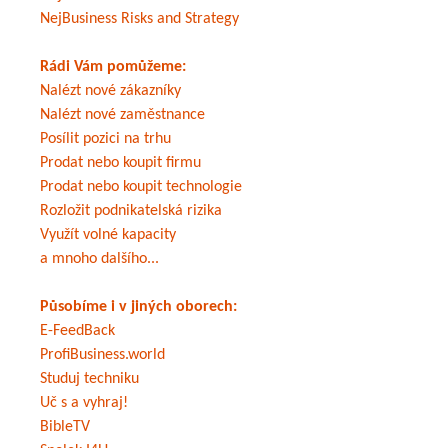
NejBusiness Risks and Strategy
Rádi Vám pomůžeme:
Nalézt nové zákazníky
Nalézt nové zaměstnance
Posílit pozici na trhu
Prodat nebo koupit firmu
Prodat nebo koupit technologie
Rozložit podnikatelská rizika
Využít volné kapacity
a mnoho dalšího...
Působíme i v jiných oborech:
E-FeedBack
ProfiBusiness.world
Studuj techniku
Uč s a vyhraj!
BibleTV