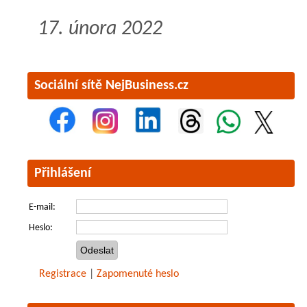
17. února 2022
Sociální sítě NejBusiness.cz
Přihlášení
E-mail:
Heslo:
Registrace
|
Zapomenuté heslo