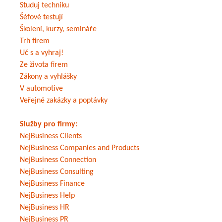
Studuj techniku
Šéfové testují
Školení, kurzy, semináře
Trh firem
Uč s a vyhraj!
Ze života firem
Zákony a vyhlášky
V automotive
Veřejné zakázky a poptávky
Služby pro firmy:
NejBusiness Clients
NejBusiness Companies and Products
NejBusiness Connection
NejBusiness Consulting
NejBusiness Finance
NejBusiness Help
NejBusiness HR
NejBusiness PR