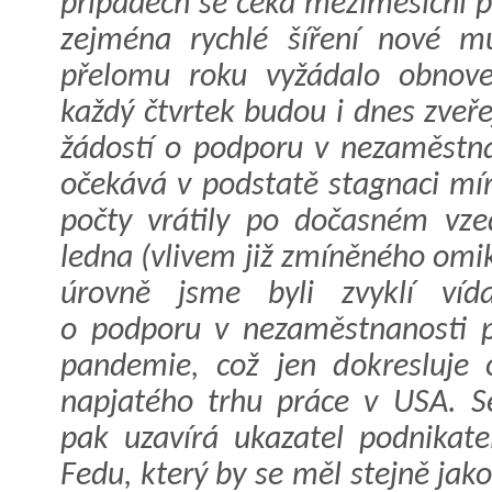
případech se čeká meziměsíční p
zejména rychlé šíření nové m
přelomu roku vyžádalo obnoven
každý čtvrtek budou i dnes zveř
žádostí o podporu v nezaměstna
očekává v podstatě stagnaci mír
počty vrátily po dočasném vze
ledna (vlivem již zmíněného omik
úrovně jsme byli zvyklí víd
o podporu v nezaměstnanosti p
pandemie, což jen dokresluje
napjatého trhu práce v USA. S
pak uzavírá ukazatel podnikate
Fedu, který by se měl stejně jak