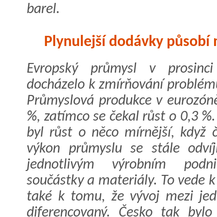
barel.
Plynulejší dodávky působí 
Evropský průmysl v prosinci 
docházelo k zmírňování problémů
Průmyslová produkce v eurozóně
%, zatímco se čekal růst o 0,3 %
byl růst o něco mírnější, když č
výkon průmyslu se stále odvíj
jednotlivým výrobním pod
součástky a materiály. To vede k
také k tomu, že vývoj mezi je
diferencovaný. Česko tak bylo