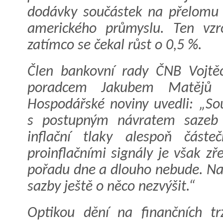
dodávky součástek na přelomu 
amerického průmyslu. Ten vzr
zatímco se čekal růst o 0,5 %.
Člen bankovní rady ČNB Vojtě
poradcem Jakubem Matějů 
Hospodářské noviny uvedli: „S
s postupným návratem sazeb 
inflační tlaky alespoň částeč
proinflačními signály je však z
pořadu dne a dlouho nebude. Nao
sazby ještě o něco nezvýšit.“
Optikou dění na finančních tr