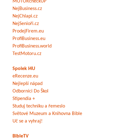
MOTORcheckUP
NejBusiness.cz
NejChlapi.cz
NejSenioři.cz
ProdejFirem.eu
ProfiBusiness.eu
ProfiBusiness.world
TestMotoru.cz
Spolek I4U
eRecenze.eu
Nejlepší nápad
Odborníci Do Škol
Stipendia +
Studuj techniku a řemeslo
Světové Muzeum a Knihovna Bible
Uč se a vyhraj!
BibleTV