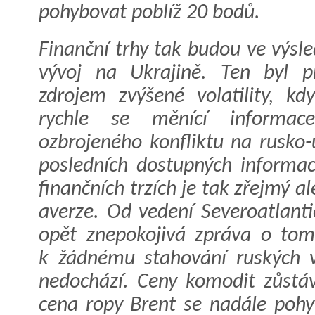
pohybovat poblíž 20 bodů.
Finanční trhy tak budou ve výsl
vývoj na Ukrajině. Ten byl p
zdrojem zvýšené volatility, kd
rychle se měnící informac
ozbrojeného konfliktu na rusko-
posledních dostupných informací
finančních trzích je tak zřejmý a
averze. Od vedení Severoatlanti
opět znepokojivá zpráva o tom,
k žádnému stahování ruských v
nedochází. Ceny komodit zůstáv
cena ropy Brent se nadále pohyb