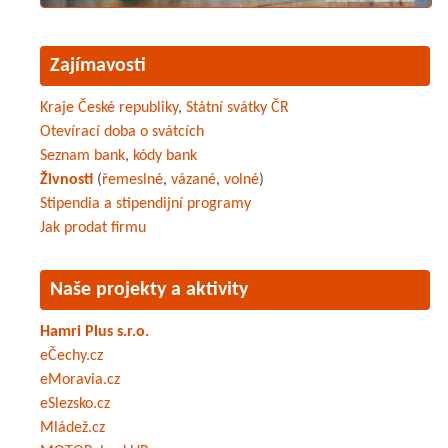
Zajímavosti
Kraje České republiky
,
Státní svátky ČR
Otevírací doba o svátcích
Seznam bank
,
kódy bank
Živnosti
(
řemeslné
,
vázané
,
volné
)
Stipendia a stipendijní programy
Jak prodat firmu
Naše projekty a aktivity
Hamri Plus s.r.o.
eČechy.cz
eMoravia.cz
eSlezsko.cz
Mládež.cz