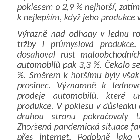
poklesem o 2,9 % nejhorší, zatím
k nejlepším, když jeho produkce v
Výrazně nad odhady v lednu ro
tržby i průmyslová produkce.
dosahoval růst maloobchodníc
automobilů pak 3,3 %. Čekalo se
%. Směrem k horšímu byly však
prosinec. Významně k lednové
prodeje automobilů, které u
produkce. V poklesu v důsledku
druhou stranu pokračovaly tr
Zhoršená pandemická situace fa
přes internet. Podobně jako v