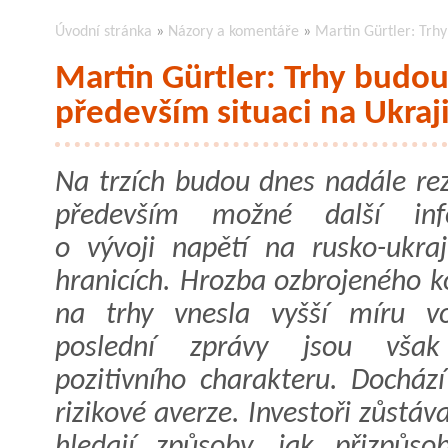
Úvodní stránka
»
Názory a komentáře
»
Martin Gürtler: Trh
Martin Gürtler: Trhy budou
především situaci na Ukraj
Na trzích budou dnes nadále re
především možné další inf
o vývoji napětí na rusko-ukraj
hranicích. Hrozba ozbrojeného k
na trhy vnesla vyšší míru vola
poslední zprávy jsou však
pozitivního charakteru. Dochá
rizikové averze. Investoři zůstáva
hledají způsoby, jak přizpůsob