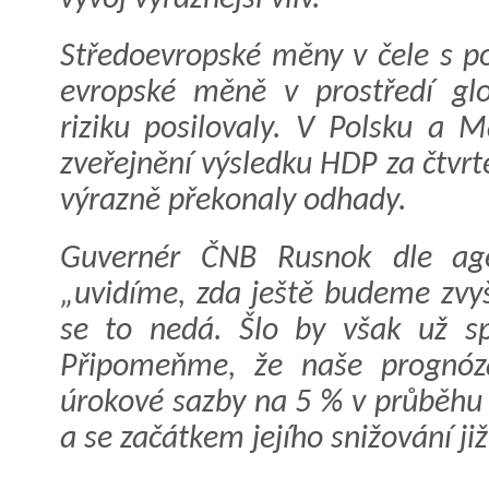
Středoevropské měny v čele s p
evropské měně v prostředí glo
riziku posilovaly. V Polsku a 
zveřejnění výsledku HDP za čtvrt
výrazně překonaly odhady.
Guvernér ČNB Rusnok dle age
„uvidíme, zda ještě budeme zvyš
se to nedá. Šlo by však už sp
Připomeňme, že naše prognóza
úrokové sazby na 5 % v průběhu 
a se začátkem jejího snižování již