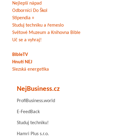
Nejlepší nápad
Odborníci Do Škol
Stipendia +
Studuj techniku a řemeslo
Světové Muzeum a Knihovna Bible
Uč se a vyhraj!
BibleTV
Hnutí NEJ
Slezská energetika
NejBusiness.cz
ProfiBusiness.world
E-FeedBack
Studuj techniku!
Hamri Plus s.r.o.