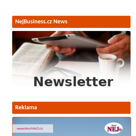
NejBusiness.cz News
Reklama