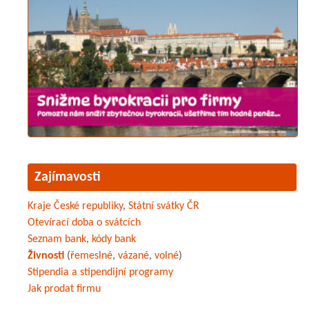
Zajímavosti
Kraje České republiky
,
Státní svátky ČR
Otevírací doba o svátcích
Seznam bank
,
kódy bank
Živnosti
(
řemeslné
,
vázané
,
volné
)
Stipendia a stipendijní programy
Jak prodat firmu