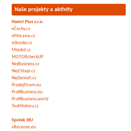
Naše projekty a aktivity
Hamri Plus s.r.o.
eČechy.cz
eMoravia.cz
eSlezsko.cz
Mládež.cz
MOTORcheckUP
NejBusiness.cz
NejChlapi.cz
NejSenioři.cz
ProdejFirem.eu
ProfiBusiness.eu
ProfiBusiness.world
TestMotoru.cz
Spolek I4U
eRecenze.eu