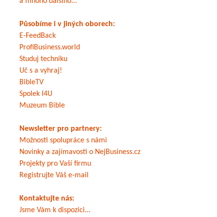
a mnoho dalšího...
Působíme i v jiných oborech:
E-FeedBack
ProfiBusiness.world
Studuj techniku
Uč s a vyhraj!
BibleTV
Spolek I4U
Muzeum Bible
Newsletter pro partnery:
Možnosti spolupráce s námi
Novinky a zajímavosti o NejBusiness.cz
Projekty pro Vaší firmu
Registrujte Váš e-mail
Kontaktujte nás:
Jsme Vám k dispozici...