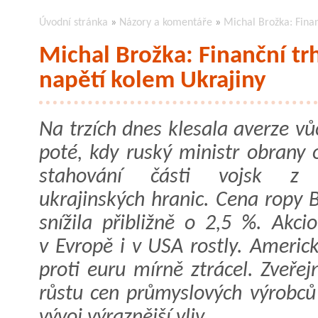
Úvodní stránka
»
Názory a komentáře
»
Michal Brožka: Finan
Michal Brožka: Finanční trh
napětí kolem Ukrajiny
Na trzích dnes klesala averze vůč
poté, kdy ruský ministr obrany 
stahování části vojsk z 
ukrajinských hranic. Cena ropy 
snížila přibližně o 2,5 %. Akci
v Evropě i v USA rostly. Americ
proti euru mírně ztrácel. Zveře
růstu cen průmyslových výrobc
vývoj výraznější vliv.