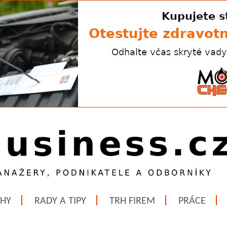
ĚHY
RADY A TIPY
TRH FIREM
PRÁCE