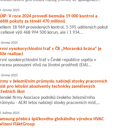
inisterstvem pro místní rozvoj (MMR) ve spolupráci...
1. června 2025
ÚIP: V roce 2024 provedl bezmála 19 000 kontrol a
dělil pokuty za téměř 470 miliónů
elkem 18 969 provedených kontrol, 5 595 udělených pokut
 celkové výši 468 994 500 korun, ale i 1 934...
. června 2025
rvní vysokorychlostní trať v ČR „Moravská brána“ je
líže realizaci
rvní vysokorychlostní trať v České republice uspěla v
rocesu posouzení vlivů na životní prostředí (EIA)...
. června 2025
irmy v železničním průmyslu nabízejí stovky pracovních
íst pro letošní absolventy technicky zaměřených
tředních škol
lenské firmy Asociace podniků českého železničního
růmyslu - ACRI letos nabízejí stovky pracovních míst,...
6. května 2025
amsung přebírá špičkového globálního výrobce HVAC
ařízení FläktGroup