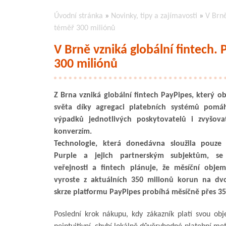
Úvodní stránka
»
Novinky, tipy a zajímavosti
»
V Brně
téměř 300 miliónů
V Brně vzniká globální fintech.
300 miliónů
Z Brna vzniká globální fintech PayPipes, který 
světa díky agregaci platebních systémů pomáh
výpadků jednotlivých poskytovatelů i zvyšova
konverzím.
Technologie, která donedávna sloužila pouze
Purple a jejich partnerským subjektům, se
veřejnosti a fintech plánuje, že měsíční obje
vyroste z aktuálních 350 milionů korun na dv
skrze platformu PayPipes probíhá měsíčně přes 35
Poslední krok nákupu, kdy zákazník platí svou ob