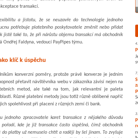
kceptace transakcí.
xibilitu a jistotu, že se neuzavře do technologie jednoho
oucnu potřebuje platebního poskytovatele změnit nebo přidat
k jistě také to, že při nárůstu objemu transakcí má obchodník
á Ondřej Faldyna, vedoucí PayPipes týmu.
4
P
J
ako klíč k úspěchu
s
7
odníkům konverzní poměry, protože právě konverze je jedním
S
opnost přetavit návštěvníka webu v zákazníka závisí nejen na
z
latebních metod, ale také na tom, jak relevantní je paleta
p
lasti. Různé platební metody jsou totiž různě oblíbené napříč
S
z
ejich spolehlivost při placení z různých zemí či bank.
3
 u jednoho zpracovatele karet transakce z nějakého důvodu
P
v pořadí, kde je již transakce často úspěšná, čímž obchodník
r
ě do platby už nemuselo chtít a raději by šel jinam. To zvyšuje
r