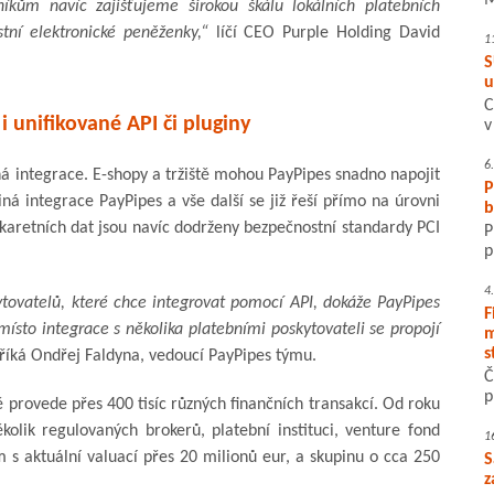
M
kům navíc zajišťujeme širokou škálu lokálních platebních
tní elektronické peněženky,“
líčí CEO Purple Holding David
1
S
u
C
 unifikované API či pluginy
v
6
á integrace. E-shopy a tržiště mohou PayPipes snadno napojit
P
ná integrace PayPipes a vše další se již řeší přímo na úrovni
b
karetních dat jsou navíc dodrženy bezpečnostní standardy PCI
P
p
4
tovatelů, které chce integrovat pomocí API, dokáže PayPipes
F
ísto integrace s několika platebními poskytovateli se propojí
m
s
říká Ondřej Faldyna, vedoucí PayPipes týmu.
Č
p
 provede přes 400 tisíc různých finančních transakcí. Od roku
kolik regulovaných brokerů, platební instituci, venture fond
1
m s aktuální valuací přes 20 milionů eur, a skupinu o cca 250
S
z