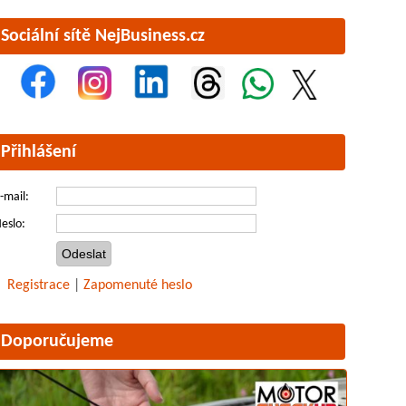
Sociální sítě NejBusiness.cz
Přihlášení
-mail:
eslo:
Registrace
|
Zapomenuté heslo
Doporučujeme