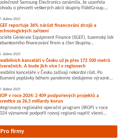
polečnost Samsung Electronics oznámila, že uzavřela
ohodu o převzetí veškerých akcií skupiny FläktGroup,...
7. dubna 2025
GEF reportuje 36% nárůst financování strojů a
echnologických zařízení
ociété Générale Equipment Finance (SGEF), tuzemský lídr
ebankovního financování firem a člen Skupiny...
5. dubna 2025
lexibilních kanceláří v Česku už je přes 172 500 metrů
tverečních. A bude jich více i v regionech
lexibilní kanceláře v Česku zažívají rekordní růst. Po
tlumení poptávky během pandemie sledujeme výrazné...
2. dubna 2025
ROP v roce 2024: 2 409 podpořených projektů a
nvestice za 26,5 miliardy korun
ntegrovaný regionální operační program (IROP) v roce
024 významně podpořil rozvoj regionů napříč všemi...
Pro firmy