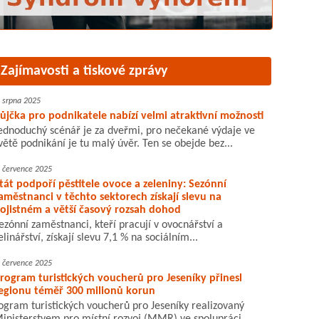
Zajímavosti a tiskové zprávy
. srpna 2025
ůjčka pro podnikatele nabízí velmi atraktivní možnosti
ednoduchý scénář je za dveřmi, pro nečekané výdaje ve
větě podnikání je tu malý úvěr. Ten se obejde bez...
. července 2025
tát podpoří pěstitele ovoce a zeleniny: Sezónní
aměstnanci v těchto sektorech získají slevu na
ojistném a větší časový rozsah dohod
ezónní zaměstnanci, kteří pracují v ovocnářství a
elinářství, získají slevu 7,1 % na sociálním...
. července 2025
rogram turistických voucherů pro Jeseníky přinesl
egionu téměř 300 milionů korun
ogram turistických voucherů pro Jeseníky realizovaný