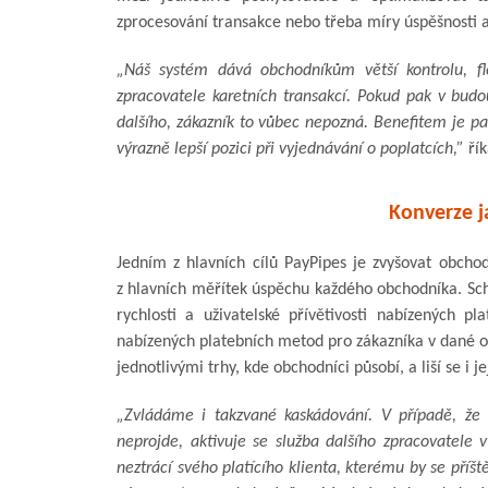
zprocesování transakce nebo třeba míry úspěšnosti a
„Náš systém dává obchodníkům větší kontrolu, fle
zpracovatele karetních transakcí. Pokud pak v bud
dalšího, zákazník to vůbec nepozná. Benefitem je pa
výrazně lepší pozici při vyjednávání o poplatcích,”
řík
Konverze j
Jedním z hlavních cílů PayPipes je zvyšovat obch
z hlavních měřítek úspěchu každého obchodníka. Sch
rychlosti a uživatelské přívětivosti nabízených p
nabízených platebních metod pro zákazníka v dané ob
jednotlivými trhy, kde obchodníci působí, a liší se i j
„Zvládáme i takzvané kaskádování. V případě, že
neprojde, aktivuje se služba dalšího zpracovatele 
neztrácí svého platícího klienta, kterému by se příšt