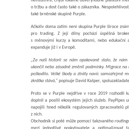
neintuitivní, chybí lokálně důvěryhodné platební met
o tržbu a dost často také o zákazníka. Nespolehlivos
také brněnské skupině Purple.
Ačkoliv doma zatím není skupina Purple široce znám
pro trading. Z její dílny pochází úspěšná broke
s měnovými kurzy a komoditami, nebo edukační a 
expanduje již i v Evropě.
„Za naši historii se nám opakovaně stalo, že nám 
ukončil nebo zásadně změnil podmínky. Migrace na n
poškodilo. Velké škody a ztráty navíc samozřejmě mů
zkrátka stává,“
popisuje David Kašper, spoluzakladate
Proto se v Purple nejdříve v roce 2019 rozhodli ka
doplnil a posílil ekosystém jejich služeb. PayPipes
napojili hned několik regulovaných zpracovatelů pl
z nich.
Obchodník si poté může pomocí takzvaného routingu 
mezi jednotlivé poskytovatele a optimalizovat 