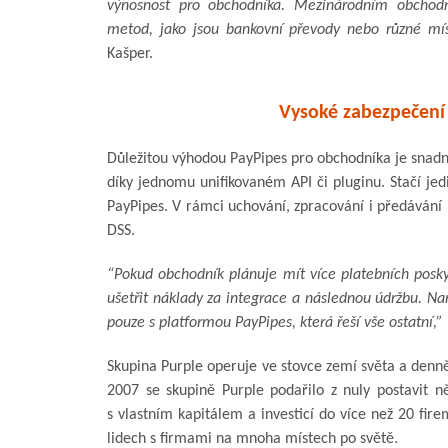
výnosnost pro obchodníka. Mezinárodním obchodní
metod, jako jsou bankovní převody nebo různé mís
Kašper.
Vysoké zabezpečení i
Důležitou výhodou PayPipes pro obchodníka je snadn
díky jednomu unifikovaném API či pluginu. Stačí jedi
PayPipes. V rámci uchování, zpracování i předávání 
DSS.
“Pokud obchodník plánuje mít více platebních posky
ušetřit náklady za integrace a následnou údržbu. Nam
pouze s platformou PayPipes, která řeší vše ostatní,”
Skupina Purple operuje ve stovce zemí světa a denně
2007 se skupině Purple podařilo z nuly postavit ně
s vlastním kapitálem a investicí do více než 20 fire
lidech s firmami na mnoha místech po světě.