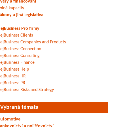
věry a financování
olné kapacity
ákony a jiná legislativa
ejBusiness Pro firmy
ejBusiness Clients
ejBusiness Companies and Products
ejBusiness Connection
ejBusiness Consulting
ejBusiness Finance
ejBusiness Help
ejBusiness HR
ejBusiness PR
ejBusiness Risks and Strategy
Vybraná témata
utomotive
ankovnictví a pojišťovnictví