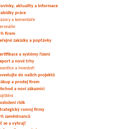
ovinky, aktuality a informace
abídky práce
ázory a komentáře
eronálie
rh firem
eřejné zakázky a poptávky
ertifikace a systémy řízení
xport a nové trhy
nvestice a investoři
nvestujte do našich projektů
ákup a prodej firem
bchod a noví zákaznící
ojištění
ozložení rizik
trategický rozvoj firmy
rh zaměstnanců
č se a vyhraj!