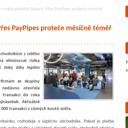
 vzniká globální fintech. Přes PayPipes proteče měsíčně
 Přes PayPipes proteče měsíčně téměř
obchodníkům z celého
á eliminovat rizika
E
t zisky díky lepším
H
 firmám ze skupiny
 nedávno otevřela
m transakcí do roka
ojnásobek. Aktuálně
 000 transakcí z různých koutů světa.
jednávku, rozhoduje o úspěchu obchodníka. Pokud je platba