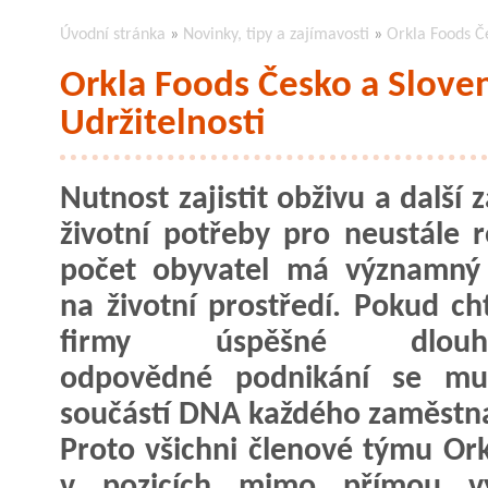
Úvodní stránka
»
Novinky, tipy a zajímavosti
»
Orkla Foods Če
Orkla Foods Česko a Slove
Udržitelnosti
Nutnost zajistit obživu a další 
životní potřeby pro neustále r
počet obyvatel má významný
na životní prostředí. Pokud cht
firmy úspěšné dlouho
odpovědné podnikání se mus
součástí DNA každého zaměstn
Proto všichni členové týmu Or
v pozicích mimo přímou vý