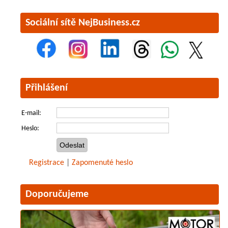
Sociální sítě NejBusiness.cz
Přihlášení
E-mail:
Heslo:
Registrace
|
Zapomenuté heslo
Doporučujeme