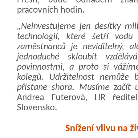
Fresh, bude odhadem znam
pracovních hodin.
„Neinvestujeme jen desítky mi
technologií, které šetří vodu
zaměstnanců je neviditelný, a
jednoduché skloubit vzděláv
povinnostmi, a proto si vážíme
kolegů. Udržitelnost nemůže 
přistane shora. Musíme začít 
Andrea Futerová, HR ředite
Slovensko.
Snížení vlivu na ž