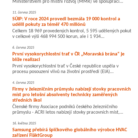
Ministerstvem pro místní rozvoj (MMR) ve spolupráci...
11. června 2025
SÚIP: V roce 2024 provedl bezmála 19 000 kontrol a
udělil pokuty za téměř 470 miliónů
Celkem 18 969 provedených kontrol, 5 595 udělených pokut
v celkové výši 468 994 500 korun, ale i 1 934...
6. června 2025
První vysokorychlostní trať v ČR „Moravská brána“ je
blíže realizaci
První vysokorychlostní trať v České republice uspěla v
procesu posouzení vlivů na životní prostředí (EIA)...
4. června 2025
Firmy v železničním průmyslu nabízejí stovky pracovních
míst pro letošní absolventy technicky zaměřených
středních škol
Členské firmy Asociace podniků českého železničního
průmyslu - ACRI letos nabízejí stovky pracovních míst,...
16. května 2025
Samsung přebírá špičkového globálního výrobce HVAC
zařízení FläktGroup