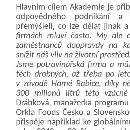
Hlavním cílem Akademie je přib
odpovědného podnikání a 
přemýšleli, co lze dělat jinak 
firmách mluví často. My ale 
zaměstnanců doopravdy na ka
snížit náš vliv na životní prostřed
Jsme potravinářská firma a mů
těch drobných, až třeba po let
v závodě Hamé Babice, díky n
300 milionů litrů této vzácné 
Drábková, manažerka programu u
Orkla Foods Česko a Slovensko
přispěje například ke globálnímu