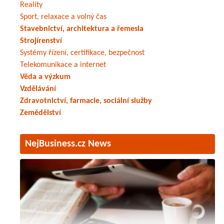
Reality
Sport, relaxace a volný čas
Stavebnictví, architektura a řemesla
Strojírenství
Systémy řízení, certifikace, bezpečnost
Telekomunikace a internet
Věda a výzkum
Vzdělávání
Zdravotnictví, farmacie, sociální služby
Zemědělství
NejBusiness.cz News