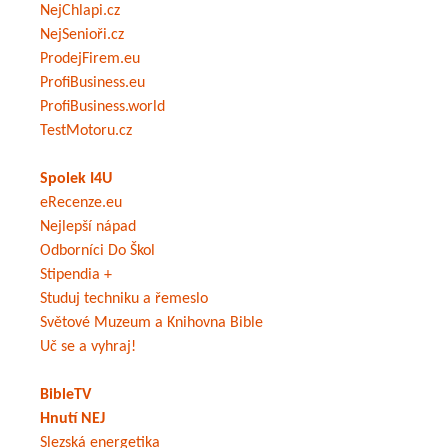
NejChlapi.cz
NejSenioři.cz
ProdejFirem.eu
ProfiBusiness.eu
ProfiBusiness.world
TestMotoru.cz
Spolek I4U
eRecenze.eu
Nejlepší nápad
Odborníci Do Škol
Stipendia +
Studuj techniku a řemeslo
Světové Muzeum a Knihovna Bible
Uč se a vyhraj!
BibleTV
Hnutí NEJ
Slezská energetika