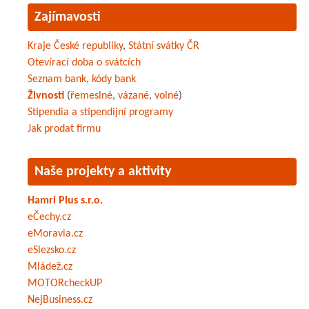
Zajímavosti
Kraje České republiky
,
Státní svátky ČR
Otevírací doba o svátcích
Seznam bank
,
kódy bank
Živnosti
(
řemeslné
,
vázané
,
volné
)
Stipendia a stipendijní programy
Jak prodat firmu
Naše projekty a aktivity
Hamri Plus s.r.o.
eČechy.cz
eMoravia.cz
eSlezsko.cz
Mládež.cz
MOTORcheckUP
NejBusiness.cz