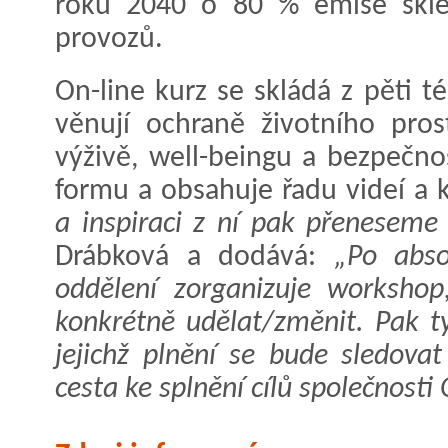
roku 2040 o 80 % emise sklen
provozů.
On-line kurz se skládá z pěti 
věnují ochraně životního pros
výživě, well-beingu a bezpečnos
formu a obsahuje řadu videí a 
a inspiraci z ní pak přeneseme 
Drábková a dodává:
„Po abso
oddělení zorganizuje workshop
konkrétně udělat/změnit. Pak tý
jejichž plnění se bude sledovat
cesta ke splnění cílů společnosti 