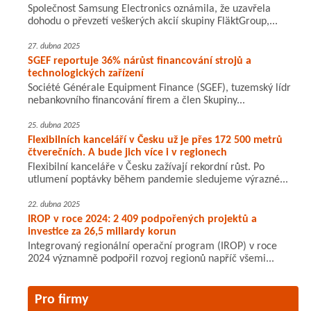
Společnost Samsung Electronics oznámila, že uzavřela
dohodu o převzetí veškerých akcií skupiny FläktGroup,...
27. dubna 2025
SGEF reportuje 36% nárůst financování strojů a
technologických zařízení
Société Générale Equipment Finance (SGEF), tuzemský lídr
nebankovního financování firem a člen Skupiny...
25. dubna 2025
Flexibilních kanceláří v Česku už je přes 172 500 metrů
čtverečních. A bude jich více i v regionech
Flexibilní kanceláře v Česku zažívají rekordní růst. Po
utlumení poptávky během pandemie sledujeme výrazné...
22. dubna 2025
IROP v roce 2024: 2 409 podpořených projektů a
investice za 26,5 miliardy korun
Integrovaný regionální operační program (IROP) v roce
2024 významně podpořil rozvoj regionů napříč všemi...
Pro firmy