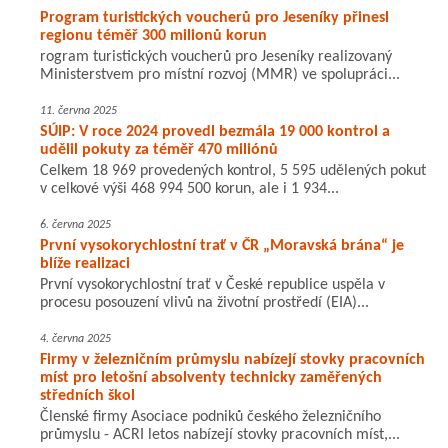
Program turistických voucherů pro Jeseníky přinesl
regionu téměř 300 milionů korun
rogram turistických voucherů pro Jeseníky realizovaný
Ministerstvem pro místní rozvoj (MMR) ve spolupráci...
11. června 2025
SÚIP: V roce 2024 provedl bezmála 19 000 kontrol a
udělil pokuty za téměř 470 miliónů
Celkem 18 969 provedených kontrol, 5 595 udělených pokut
v celkové výši 468 994 500 korun, ale i 1 934...
6. června 2025
První vysokorychlostní trať v ČR „Moravská brána“ je
blíže realizaci
První vysokorychlostní trať v České republice uspěla v
procesu posouzení vlivů na životní prostředí (EIA)...
4. června 2025
Firmy v železničním průmyslu nabízejí stovky pracovních
míst pro letošní absolventy technicky zaměřených
středních škol
Členské firmy Asociace podniků českého železničního
průmyslu - ACRI letos nabízejí stovky pracovních míst,...