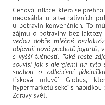
Cenová inflace, která se přehna
nedosáhla u alternativních po
u potravin konvenčních. To m
zájmu o potraviny bez laktózy
vedou dobře mléčné bezlaktózo
objevují nové příchutě jogurtů, 
s vyšší tučností. Také roste zá
souvisí jak s alergiemi na tyto 
snahou o odlehčení jídelníčku
tisková mluvčí Globus, 
hypermarketů sekci s nabídkou 1
Zdravý svět.