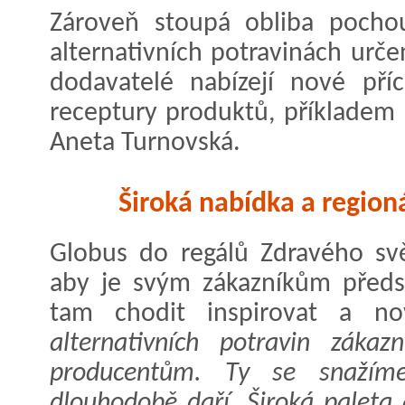
Zároveň stoupá obliba pochou
alternativních potravinách určen
dodavatelé nabízejí nové pří
receptury produktů, příkladem m
Aneta Turnovská.
Široká nabídka a region
Globus do regálů Zdravého svě
aby je svým zákazníkům předsta
tam chodit inspirovat a no
alternativních potravin zákazn
producentům. Ty se snažím
dlouhodobě daří. Široká paleta a