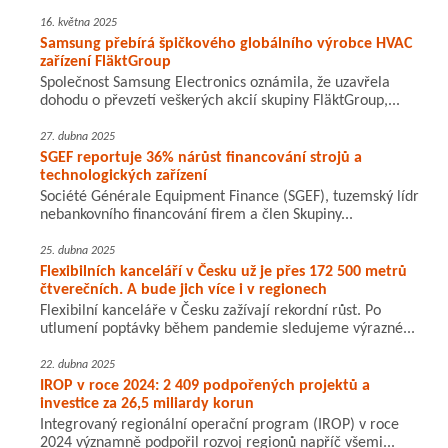
16. května 2025
Samsung přebírá špičkového globálního výrobce HVAC
zařízení FläktGroup
Společnost Samsung Electronics oznámila, že uzavřela
dohodu o převzetí veškerých akcií skupiny FläktGroup,...
27. dubna 2025
SGEF reportuje 36% nárůst financování strojů a
technologických zařízení
Société Générale Equipment Finance (SGEF), tuzemský lídr
nebankovního financování firem a člen Skupiny...
25. dubna 2025
Flexibilních kanceláří v Česku už je přes 172 500 metrů
čtverečních. A bude jich více i v regionech
Flexibilní kanceláře v Česku zažívají rekordní růst. Po
utlumení poptávky během pandemie sledujeme výrazné...
22. dubna 2025
IROP v roce 2024: 2 409 podpořených projektů a
investice za 26,5 miliardy korun
Integrovaný regionální operační program (IROP) v roce
2024 významně podpořil rozvoj regionů napříč všemi...