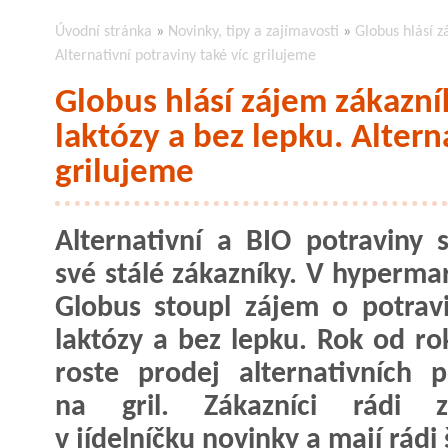
Úvodní stránka
»
Novinky, tipy a zajímavosti
»
Globus hlásí z
Alternativní potraviny také víc grilujeme
Globus hlásí zájem zákazní
laktózy a bez lepku. Altern
grilujeme
Alternativní a BIO potraviny s
své stálé zákazníky. V hyperma
Globus stoupl zájem o potrav
laktózy a bez lepku. Rok od ro
roste prodej alternativních p
na gril. Zákazníci rádi zk
v jídelníčku novinky a mají rádi 