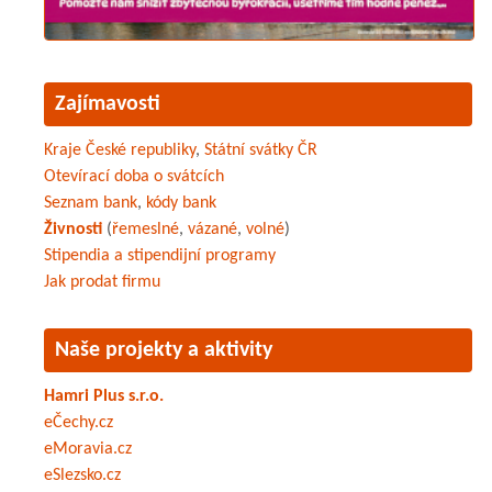
Zajímavosti
Kraje České republiky
,
Státní svátky ČR
Otevírací doba o svátcích
Seznam bank
,
kódy bank
Živnosti
(
řemeslné
,
vázané
,
volné
)
Stipendia a stipendijní programy
Jak prodat firmu
Naše projekty a aktivity
Hamri Plus s.r.o.
eČechy.cz
eMoravia.cz
eSlezsko.cz