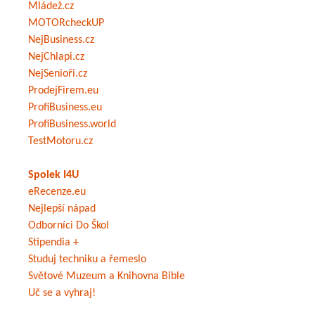
Mládež.cz
MOTORcheckUP
NejBusiness.cz
NejChlapi.cz
NejSenioři.cz
ProdejFirem.eu
ProfiBusiness.eu
ProfiBusiness.world
TestMotoru.cz
Spolek I4U
eRecenze.eu
Nejlepší nápad
Odborníci Do Škol
Stipendia +
Studuj techniku a řemeslo
Světové Muzeum a Knihovna Bible
Uč se a vyhraj!