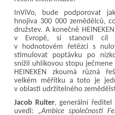
InViVo, bude podporovat jak
hnojiva 300 000 zemědělců, co
družstev. A konečně HEINEKEN,
v Evropě, si stanovil cí
v hodnotovém řetězci s nulo
stimulovat poptávku po nízko
snížil uhlíkovou stopu ječmene 
HEINEKEN zkoumá různá řeše
velkém měřítku a toto je jedn
v oblasti udržitelného zemědělst
Jacob Ruiter
, generální ředite
uvedl:
„Ambice společnosti Fe