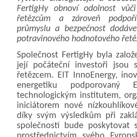
FertigHy obnoví odolnost vůč
řetězcům a zároveň podpoří
průmyslu a bezpečnost dodáve
potravinového hodnotového řetě
Společnost FertigHy byla zalo
její počáteční investoři jsou
řetězcem. EIT InnoEnergy, ino
energetiku podporovaný 
technologickým institutem, or
iniciátorem nové nízkouhlíkov
díky svým výsledkům při zakl
společností bude poskytovat s
prostřednictvím svého Evrops