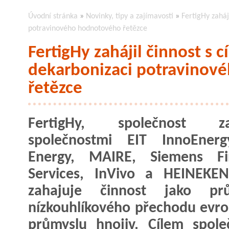
Úvodní stránka
»
Novinky, tipy a zajímavosti
»
FertigHy zaháj
potravinového hodnotového řetězce
FertigHy zahájil činnost s c
dekarbonizaci potravinov
řetězce
FertigHy, společnost za
společnostmi EIT InnoEnerg
Energy, MAIRE, Siemens Fin
Services, InVivo a HEINEKEN
zahajuje činnost jako prů
nízkouhlíkového přechodu evr
průmyslu hnojiv. Cílem spole