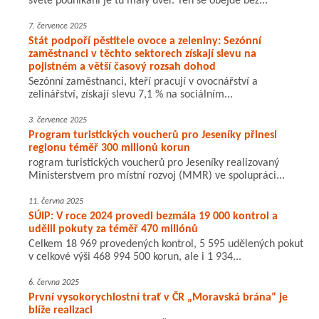
světě podnikání je tu malý úvěr. Ten se obejde bez...
7. července 2025
Stát podpoří pěstitele ovoce a zeleniny: Sezónní
zaměstnanci v těchto sektorech získají slevu na
pojistném a větší časový rozsah dohod
Sezónní zaměstnanci, kteří pracují v ovocnářství a
zelinářství, získají slevu 7,1 % na sociálním...
3. července 2025
Program turistických voucherů pro Jeseníky přinesl
regionu téměř 300 milionů korun
rogram turistických voucherů pro Jeseníky realizovaný
Ministerstvem pro místní rozvoj (MMR) ve spolupráci...
11. června 2025
SÚIP: V roce 2024 provedl bezmála 19 000 kontrol a
udělil pokuty za téměř 470 miliónů
Celkem 18 969 provedených kontrol, 5 595 udělených pokut
v celkové výši 468 994 500 korun, ale i 1 934...
6. června 2025
První vysokorychlostní trať v ČR „Moravská brána“ je
blíže realizaci