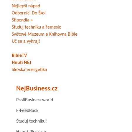
Nejlepší nápad
Odborníci Do Škol
Stipendia +
Studuj techniku a řemeslo
Světové Muzeum a Knihovna Bible
Uč se a vyhraj!
BibleTV
Hnutí NEJ
Slezská energetika
NejBusiness.cz
ProfiBusiness.world
E-FeedBack
Studuj techniku!