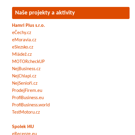
Naše projekty a aktivity
Hamri Plus s.r.o.
eČechy.cz
eMoravia.cz
eSlezsko.cz
Mládež.cz
MOTORcheckUP
NejBusiness.cz
NejChlapi.cz
NejSenioři.cz
ProdejFirem.eu
ProfiBusiness.eu
ProfiBusiness.world
TestMotoru.cz
Spolek I4U
eRecenze.eu