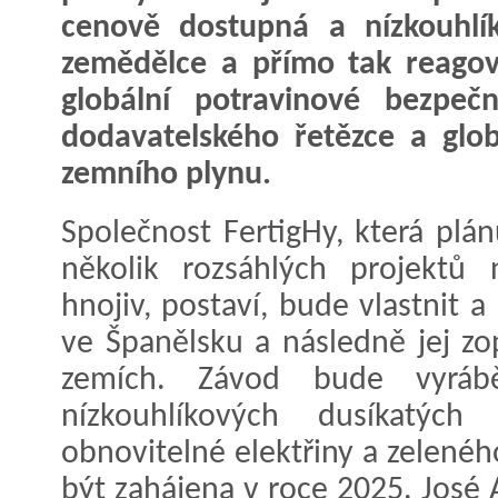
cenově dostupná a nízkouhlí
zemědělce a přímo tak reago
globální potravinové bezpeč
dodavatelského řetězce a glob
zemního plynu.
Společnost FertigHy, která plá
několik rozsáhlých projektů 
hnojiv, postaví, bude vlastnit 
ve Španělsku a následně jej zo
zemích. Závod bude vyráb
nízkouhlíkových dusíkatý
obnovitelné elektřiny a zelené
být zahájena v roce 2025. José