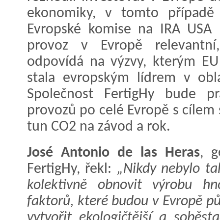
ekonomiky, v tomto případě 
Evropské komise na IRA USA b
provoz v Evropě relevantní
odpovídá na výzvy, kterým EU č
stala evropským lídrem v obla
Společnost FertigHy bude pr
provozů po celé Evropě s cílem 
tun CO2 na závod a rok.
José Antonio de las Heras
, g
FertigHy, řekl:
„Nikdy nebylo ta
kolektivně obnovit výrobu hn
faktorů, které budou v Evropě pů
vytvořit ekologičtější a soběst