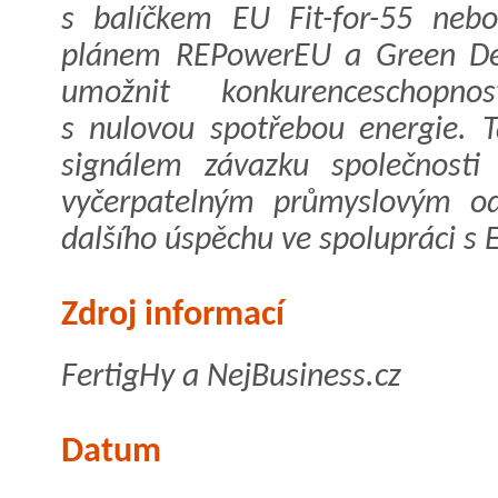
s balíčkem EU Fit-for-55 ne
plánem REPowerEU a Green Dea
umožnit konkurenceschopn
s nulovou spotřebou energie. T
signálem závazku společnosti
vyčerpatelným průmyslovým o
dalšího úspěchu ve spolupráci s
Zdroj informací
FertigHy a NejBusiness.cz
Datum