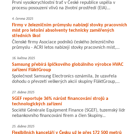
První vysokorychlostní trať v České republice uspěla v
procesu posouzení vlivů na životní prostředí (EIA)...
4. června 2025
Firmy v železničním průmyslu nabízejí stovky pracovních
míst pro letošní absolventy technicky zaměřených
středních škol
Členské firmy Asociace podniků českého železničního
průmyslu - ACRI letos nabízejí stovky pracovních míst,...
16. května 2025
Samsung přebírá špičkového globálního výrobce HVAC
zařízení FläktGroup
Společnost Samsung Electronics oznámila, že uzavřela
dohodu o převzetí veškerých akcií skupiny FläktGroup,...
27. dubna 2025
SGEF reportuje 36% nárůst financování strojů a
technologických zařízení
Société Générale Equipment Finance (SGEF), tuzemský lídr
nebankovního financování firem a člen Skupiny...
25. dubna 2025
Flexibilních kanceláří v Česku už je přes 172 500 metrů