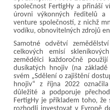
společnost FertigHy a přináší v
úrovni výkonných ředitelů a 
venture společností, z nichž m
vodíku, obnovitelných zdrojů en
Samotné odvětví zemědělstv
celkových emisí skleníkový
zemědělci každoročně použij
dusíkatých hnojiv (na základě
svém „Sdělení o zajištění dost
hnojiv“ z října 2022 označila
důležité a podporuje přechod
FertigHy je příkladem toho, že 
rozhodli investovat v Evropě d