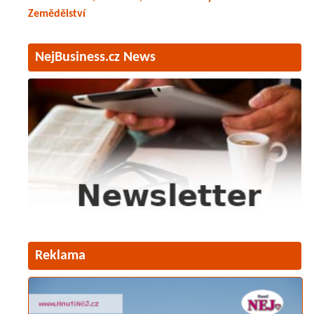
Zemědělství
NejBusiness.cz News
Reklama