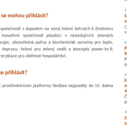
M
1
 se mohou přihlásit?
S
u
C
 společností s dopadem na vývoj řešení šetrných k životnímu
v
inovativní společnosti působící v následujících zelených
nergie, obnovitelná paliva a biochemické suroviny pro teplo,
6
P
u dopravu; řešení pro zelený vodík a koncepty power-to-X;
b
recyklace pro oběhové hospodářství.
P
p
se přihlásit?
4
F
 prostřednictvím platformy Vestbee nejpozději do 14. dubna
m
s
Č
p
1
S
z