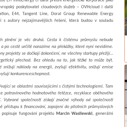
st EIT InnoEnergy či další přední energetické korporace jako
evropský poskytovatel cloudových služeb – OVHcloud i další
ration, E44, Tangent Line, Doral Group Renewable Energy
ci s autory nejzajímavějších řešení, která budou v souladu
ich plnění je věc druhá. Cesta k čistému průmyslu nebude
 a po cestě určitě narazíme na překážky, které nyní nevidíme.
y projekty se dočkají dokončení, ne všechny startupy přežijí…
ergetický přechod. Bez ohledu na to, jak těžké to může být.
nižují náklady na energii, zvyšují efektivitu, snižují emise
zvyšují konkurenceschopnost.
vající se oblastmi souvisejícími s čistými technologiemi. Tam
zace potravinového hodnotového řetězce, recyklace oběhového
ní. Vybrané společnosti získají značné výhody od společnosti
ě přístupu k financování, zapojení do pilotních průmyslových
popisuje fungování projektu
Marcin Wasilewski
, generální