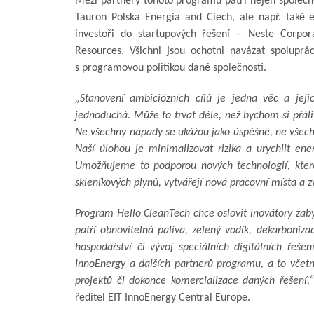
Mezi partnery tohoto programu patří nejen společno
Tauron Polska Energia and Ciech, ale např. také 
investoři do startupových řešení – Neste Corpo
Resources. Všichni jsou ochotni navázat spoluprá
s programovou politikou dané společnosti.
„Stanovení ambiciózních cílů je jedna věc a jej
jednoduchá. Může to trvat déle, než bychom si přáli
Ne všechny nápady se ukážou jako úspěšné, ne všechn
Naší úlohou je minimalizovat rizika a urychlit en
Umožňujeme to podporou nových technologií, které s
skleníkových plynů, vytvářejí nová pracovní místa a 
Program Hello CleanTech chce oslovit inovátory zabý
patří obnovitelná paliva, zelený vodík, dekarboni
hospodářství či vývoj speciálních digitálních řeše
InnoEnergy a dalších partnerů programu, a to včetn
projektů či dokonce komercializace daných řešení,“
ředitel EIT InnoEnergy Central Europe.