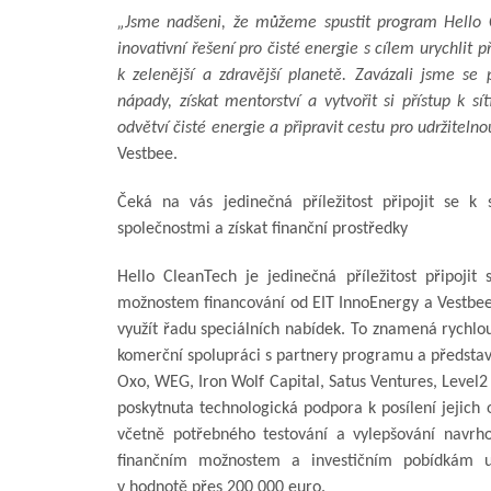
„Jsme nadšeni, že můžeme spustit program Hello Cl
inovativní řešení pro čisté energie s cílem urychlit p
k zelenější a zdravější planetě. Zavázali jsme se
nápady, získat mentorství a vytvořit si přístup k s
odvětví čisté energie a připravit cestu pro udržiteln
Vestbee.
Čeká na vás jedinečná příležitost připojit se k 
společnostmi a získat finanční prostředky
Hello CleanTech je jedinečná příležitost připojit 
možnostem financování od EIT InnoEnergy a Vestbee
využít řadu speciálních nabídek. To znamená rychlo
komerční spolupráci s partnery programu a představe
Oxo, WEG, Iron Wolf Capital, Satus Ventures, Level
poskytnuta technologická podpora k posílení jejich 
včetně potřebného testování a vylepšování navrh
finančním možnostem a investičním pobídkám u
v hodnotě přes 200 000 euro.