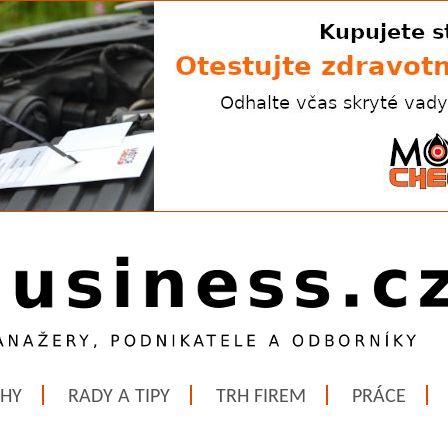
ĚHY
RADY A TIPY
TRH FIREM
PRÁCE