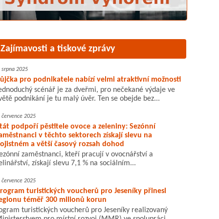
Zajímavosti a tiskové zprávy
. srpna 2025
ůjčka pro podnikatele nabízí velmi atraktivní možnosti
ednoduchý scénář je za dveřmi, pro nečekané výdaje ve
větě podnikání je tu malý úvěr. Ten se obejde bez...
. července 2025
tát podpoří pěstitele ovoce a zeleniny: Sezónní
aměstnanci v těchto sektorech získají slevu na
ojistném a větší časový rozsah dohod
ezónní zaměstnanci, kteří pracují v ovocnářství a
elinářství, získají slevu 7,1 % na sociálním...
. července 2025
rogram turistických voucherů pro Jeseníky přinesl
egionu téměř 300 milionů korun
ogram turistických voucherů pro Jeseníky realizovaný