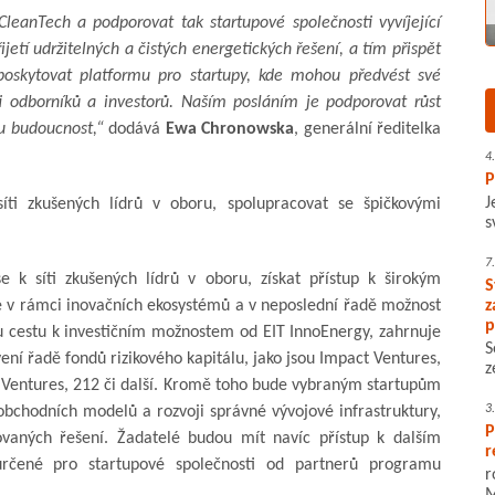
eanTech a podporovat tak startupové společnosti vyvíjející
řijetí udržitelných a čistých energetických řešení, a tím přispět
 poskytovat platformu pro startupy, kde mohou předvést své
íti odborníků a investorů. Naším posláním je podporovat růst
ou budoucnost,“
dodává
Ewa Chronowska
, generální ředitelka
4
P
J
síti zkušených lídrů v oboru, spolupracovat se špičkovými
s
7
se k síti zkušených lídrů v oboru, získat přístup k širokým
S
 v rámci inovačních ekosystémů a v neposlední řadě možnost
z
p
u cestu k investičním možnostem od EIT InnoEnergy, zahrnuje
S
ní řadě fondů rizikového kapitálu, jako jsou Impact Ventures,
z
2 Ventures, 212 či další. Kromě toho bude vybraným startupům
3
obchodních modelů a rozvoji správné vývojové infrastruktury,
P
ovaných řešení. Žadatelé budou mít navíc přístup k dalším
r
rčené pro startupové společnosti od partnerů programu
r