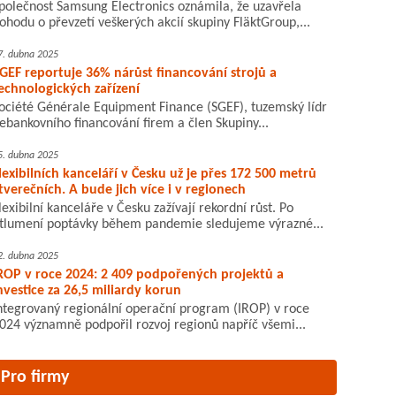
polečnost Samsung Electronics oznámila, že uzavřela
ohodu o převzetí veškerých akcií skupiny FläktGroup,...
7. dubna 2025
GEF reportuje 36% nárůst financování strojů a
echnologických zařízení
ociété Générale Equipment Finance (SGEF), tuzemský lídr
ebankovního financování firem a člen Skupiny...
5. dubna 2025
lexibilních kanceláří v Česku už je přes 172 500 metrů
tverečních. A bude jich více i v regionech
lexibilní kanceláře v Česku zažívají rekordní růst. Po
tlumení poptávky během pandemie sledujeme výrazné...
2. dubna 2025
ROP v roce 2024: 2 409 podpořených projektů a
nvestice za 26,5 miliardy korun
ntegrovaný regionální operační program (IROP) v roce
024 významně podpořil rozvoj regionů napříč všemi...
Pro firmy