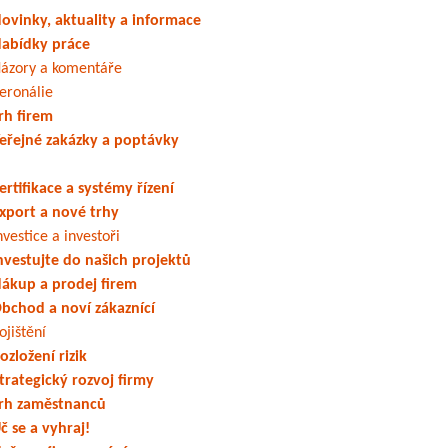
ovinky, aktuality a informace
abídky práce
ázory a komentáře
eronálie
rh firem
eřejné zakázky a poptávky
ertifikace a systémy řízení
xport a nové trhy
nvestice a investoři
nvestujte do našich projektů
ákup a prodej firem
bchod a noví zákaznící
ojištění
ozložení rizik
trategický rozvoj firmy
rh zaměstnanců
č se a vyhraj!