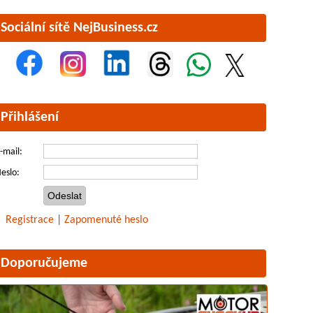
Sociální sítě NejBusiness.cz
Přihlášení
-mail:
eslo:
Registrace
|
Zapomenuté heslo
Doporučujeme