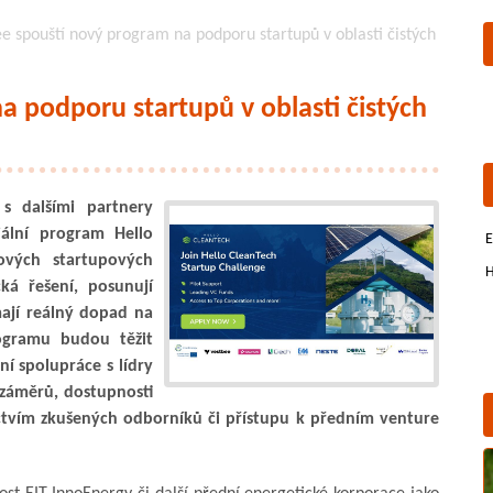
e spouští nový program na podporu startupů v oblasti čistých
a podporu startupů v oblasti čistých
s dalšími partnery
iální program Hello
E
ových startupových
H
cká řešení, posunují
mají reálný dopad na
ogramu budou těžit
ní spolupráce s lídry
 záměrů, dostupnosti
ctvím zkušených odborníků či přístupu k předním venture