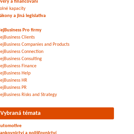
věry a financování
olné kapacity
ákony a jiná legislativa
ejBusiness Pro firmy
ejBusiness Clients
ejBusiness Companies and Products
ejBusiness Connection
ejBusiness Consulting
ejBusiness Finance
ejBusiness Help
ejBusiness HR
ejBusiness PR
ejBusiness Risks and Strategy
Vybraná témata
utomotive
ankovnictví a pojišťovnictví