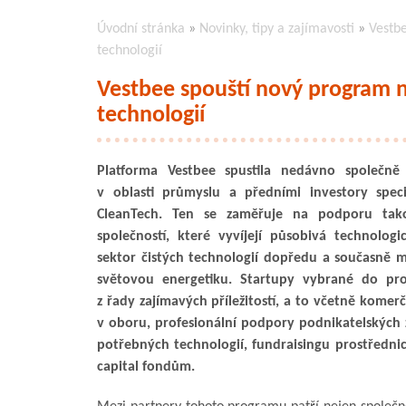
Úvodní stránka
»
Novinky, tipy a zajímavosti
»
Vestbe
technologií
Vestbee spouští nový program n
technologií
Platforma Vestbee spustila nedávno společně 
v oblasti průmyslu a předními investory spec
CleanTech. Ten se zaměřuje na podporu tak
společností, které vyvíjejí působivá technologi
sektor čistých technologií dopředu a současně 
světovou energetiku. Startupy vybrané do pr
z řady zajímavých příležitostí, a to včetně komerč
v oboru, profesionální podpory podnikatelských
potřebných technologií, fundraisingu prostředni
capital fondům.