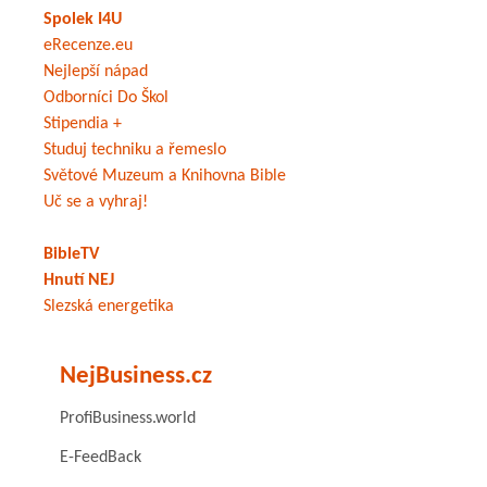
Spolek I4U
eRecenze.eu
Nejlepší nápad
Odborníci Do Škol
Stipendia +
Studuj techniku a řemeslo
Světové Muzeum a Knihovna Bible
Uč se a vyhraj!
BibleTV
Hnutí NEJ
Slezská energetika
NejBusiness.cz
ProfiBusiness.world
E-FeedBack