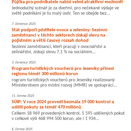
Půjčka pro podnikatele nabízí velmi atraktivní možnosti
Jednoduchý scénář je za dveřmi, pro nečekané výdaje ve
světě podnikání je tu malý úvěr. Ten se obejde bez...
7. července 2025
Stát podpoří pěstitele ovoce a zeleniny: Sezónní
zaměstnanci v těchto sektorech získají slevu na
pojistném a větší časový rozsah dohod
Sezónní zaměstnanci, kteří pracují v ovocnářství a
zelinářství, získají slevu 7,1 % na sociálním...
3. července 2025
Program turistických voucherů pro Jeseníky přinesl
regionu téměř 300 milionů korun
rogram turistických voucherů pro Jeseníky realizovaný
Ministerstvem pro místní rozvoj (MMR) ve spolupráci...
11. června 2025
SÚIP: V roce 2024 provedl bezmála 19 000 kontrol a
udělil pokuty za téměř 470 miliónů
Celkem 18 969 provedených kontrol, 5 595 udělených pokut
v celkové výši 468 994 500 korun, ale i 1 934...
6. června 2025