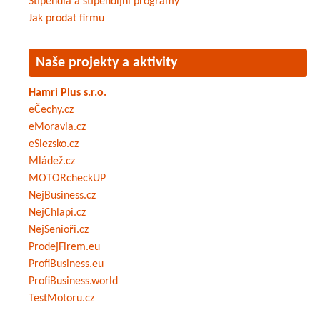
Stipendia a stipendijní programy
Jak prodat firmu
Naše projekty a aktivity
Hamri Plus s.r.o.
eČechy.cz
eMoravia.cz
eSlezsko.cz
Mládež.cz
MOTORcheckUP
NejBusiness.cz
NejChlapi.cz
NejSenioři.cz
ProdejFirem.eu
ProfiBusiness.eu
ProfiBusiness.world
TestMotoru.cz