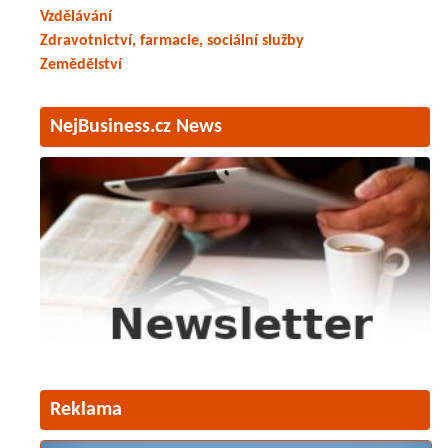
Vzdělávání
Zdravotnictví, farmacie, sociální služby
Zemědělství
NejBusiness.cz News
Reklama