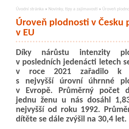
Úvodní stránka
»
Novinky, tipy a zajímavosti
»
Úroveň plodnos
Úroveň plodnosti v Česku p
v EU
Díky nárůstu intenzity plo
v posledních jedenácti letech s
v roce 2021 zařadilo k
s nejvyšší úrovní úhrnné pl
v Evropě. Průměrný počet d
jednu ženu u nás dosáhl 1,8
nejvyšší od roku 1992. Průmě
dítěte se dále zvýšil na 30,4 let.