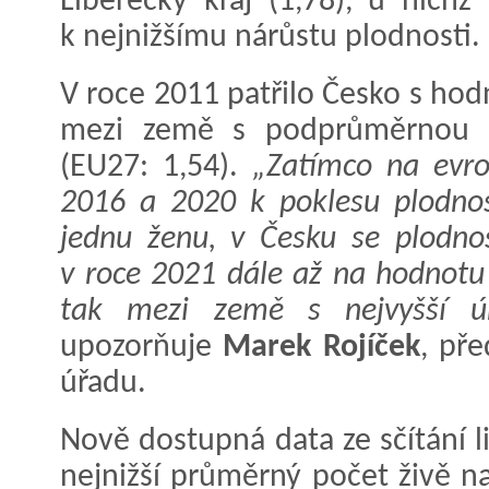
Liberecký kraj (1,78), u nichž
k nejnižšímu nárůstu plodnosti.
V roce 2011 patřilo Česko s ho
mezi země s podprůměrnou ú
(EU27: 1,54).
„Zatímco na evro
2016 a 2020 k poklesu plodnos
jednu ženu, v Česku se plodnos
v roce 2021 dále až na hodnotu 
tak mezi země s nejvyšší úr
upozorňuje
Marek Rojíček
, př
úřadu.
Nově dostupná data ze sčítání l
nejnižší průměrný počet živě na