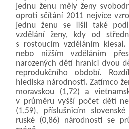
jednu ženu měly ženy svobodné
oproti sčítání 2011 nejvíce vzr
jednu ženu se lišil také pod
vzdělání ženy, kdy od středn
s rostoucím vzděláním klesal
nebo nižším vzděláním přes
narozených dětí hranici dvou dě
reprodukčního období. Rozd
hlediska národnosti. Zatímco žen
moravskou (1,72) a vietnams
v průměru vyšší počet dětí ne
(1,59), příslušnicím slovenské
ruské (0,86) národnosti se p