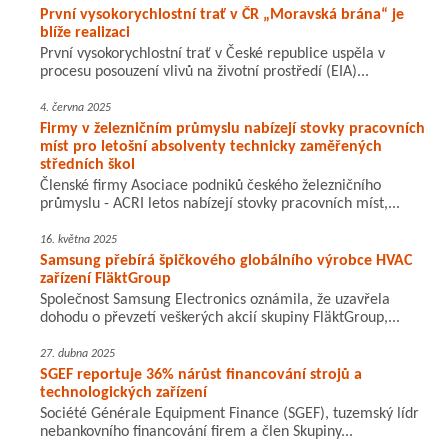
První vysokorychlostní trať v ČR „Moravská brána“ je
blíže realizaci
První vysokorychlostní trať v České republice uspěla v
procesu posouzení vlivů na životní prostředí (EIA)...
4. června 2025
Firmy v železničním průmyslu nabízejí stovky pracovních
míst pro letošní absolventy technicky zaměřených
středních škol
Členské firmy Asociace podniků českého železničního
průmyslu - ACRI letos nabízejí stovky pracovních míst,...
16. května 2025
Samsung přebírá špičkového globálního výrobce HVAC
zařízení FläktGroup
Společnost Samsung Electronics oznámila, že uzavřela
dohodu o převzetí veškerých akcií skupiny FläktGroup,...
27. dubna 2025
SGEF reportuje 36% nárůst financování strojů a
technologických zařízení
Société Générale Equipment Finance (SGEF), tuzemský lídr
nebankovního financování firem a člen Skupiny...