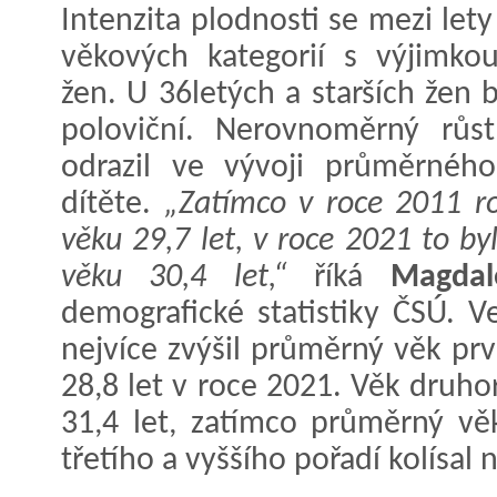
Intenzita plodnosti se mezi let
věkových kategorií s výjimkou
žen. U 36letých a starších žen 
poloviční. Nerovnoměrný růs
odrazil ve vývoji průměrnéh
dítěte.
„Zatímco v roce 2011 ro
věku 29,7 let, v roce 2021 to by
věku 30,4 let,“
říká
Magdal
demografické statistiky ČSÚ. 
nejvíce zvýšil průměrný věk prv
28,8 let v roce 2021. Věk druho
31,4 let, zatímco průměrný vě
třetího a vyššího pořadí kolísal 