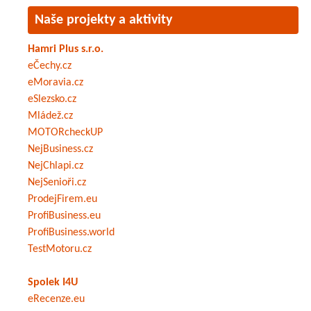
Naše projekty a aktivity
Hamri Plus s.r.o.
eČechy.cz
eMoravia.cz
eSlezsko.cz
Mládež.cz
MOTORcheckUP
NejBusiness.cz
NejChlapi.cz
NejSenioři.cz
ProdejFirem.eu
ProfiBusiness.eu
ProfiBusiness.world
TestMotoru.cz
Spolek I4U
eRecenze.eu