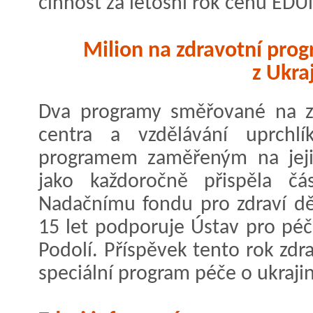
činnost za letošní rok cenu EDU
Milion na zdravotní prog
z Ukra
Dva programy směřované na za
centra a vzdělávání uprchlí
programem zaměřeným na jejic
jako každoročně přispěla čá
Nadačnímu fondu pro zdraví dět
15 let podporuje Ústav pro péč
Podolí. Příspěvek tento rok zdr
speciální program péče o ukraji