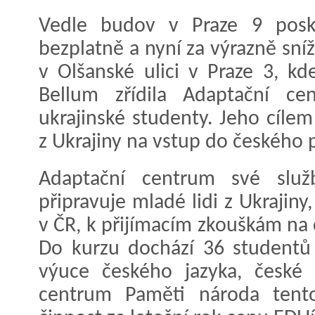
Vedle budov v Praze 9 posky
bezplatně a nyní za výrazně sní
v Olšanské ulici v Praze 3, kd
Bellum zřídila Adaptační c
ukrajinské studenty. Jeho cílem
z Ukrajiny na vstup do českého p
Adaptační centrum své služb
připravuje mladé lidi z Ukrajiny,
v ČR, k přijímacím zkouškám na 
Do kurzu dochází 36 studentů 
výuce českého jazyka, české k
centrum Paměti národa tent