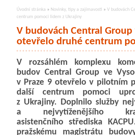
Úvodní stránka
»
Novinky, tipy a zajímavosti
»
V budovách Ce
centrum pomoci lidem z Ukrajiny
V budovách Central Group
otevřelo druhé centrum po
V rozsáhlém komplexu kome
budov Central Group ve Vyso
v Praze 9 otevřelo v pilotním 
další centrum pomoci uprc
z Ukrajiny. Doplnilo služby nej
a nejvytíženějšího kra
asistenčního střediska KACPU
pražskému magistrátu budov