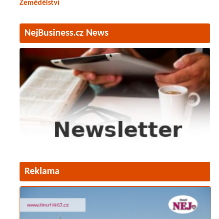
Zemědělství
NejBusiness.cz News
Reklama