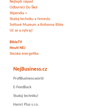
Nejlepší nápad
Odborníci Do Škol
Stipendia +
Studuj techniku a řemeslo
Světové Muzeum a Knihovna Bible
Uč se a vyhraj!
BibleTV
Hnutí NEJ
Slezská energetika
NejBusiness.cz
ProfiBusiness.world
E-FeedBack
Studuj techniku!
Hamri Plus s.r.o.