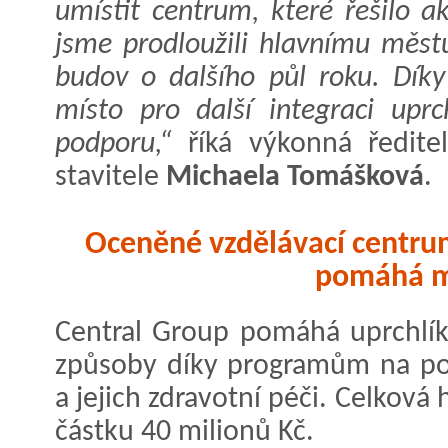
umístit centrum, které řešilo 
jsme prodloužili hlavnímu měst
budov o dalšího půl roku. Dík
místo pro další integraci uprc
podporu,“
říká výkonná ředitel
stavitele
Michaela Tomášková
.
Oceněné vzdělávací centrum
pomáhá m
Central Group pomáhá uprchlík
způsoby díky programům na pod
a jejich zdravotní péči. Celkov
částku 40 milionů Kč.