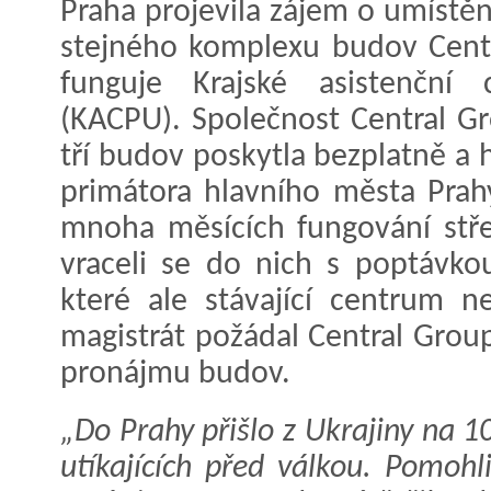
Praha projevila zájem o umístě
stejného komplexu budov Cent
funguje Krajské asistenční
(KACPU). Společnost Central G
tří budov poskytla bezplatně a 
primátora hlavního města Prah
mnoha měsících fungování stře
vraceli se do nich s poptávko
které ale stávající centrum n
magistrát požádal Central Grou
pronájmu budov.
„Do Prahy přišlo z Ukrajiny na 1
utíkajících před válkou. Pomoh