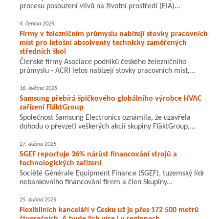
procesu posouzení vlivů na životní prostředí (EIA)...
4. června 2025
Firmy v železničním průmyslu nabízejí stovky pracovních
míst pro letošní absolventy technicky zaměřených
středních škol
Členské firmy Asociace podniků českého železničního
průmyslu - ACRI letos nabízejí stovky pracovních míst,...
16. května 2025
Samsung přebírá špičkového globálního výrobce HVAC
zařízení FläktGroup
Společnost Samsung Electronics oznámila, že uzavřela
dohodu o převzetí veškerých akcií skupiny FläktGroup,...
27. dubna 2025
SGEF reportuje 36% nárůst financování strojů a
technologických zařízení
Société Générale Equipment Finance (SGEF), tuzemský lídr
nebankovního financování firem a člen Skupiny...
25. dubna 2025
Flexibilních kanceláří v Česku už je přes 172 500 metrů