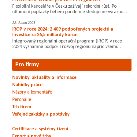
čtverečních. A bude jich více i v regionech
Flexibilní kanceláře v Česku zažívají rekordní růst. Po
utlumení poptávky během pandemie sledujeme výrazné...
22. dubna 2025
IROP v roce 2024: 2 409 podpořených projektů a
investice za 26,5 miliardy korun
Integrovaný regionální operační program (IROP) v roce
2024 významně podpořil rozvoj regionů napříč všemi...
Pro firmy
Novinky, aktuality a informace
Nabídky práce
Názory a komentáře
Peronálie
Trh firem
Veřejné zakázky a poptávky
Certifikace a systémy řízení
Export a nové trhy