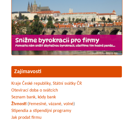
Zajímavosti
Kraje České republiky
,
Státní svátky ČR
Otevírací doba o svátcích
Seznam bank
,
kódy bank
Živnosti
(
řemeslné
,
vázané
,
volné
)
Stipendia a stipendijní programy
Jak prodat firmu