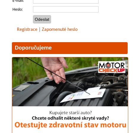
E-mail:
Heslo:
Registrace
|
Zapomenuté heslo
Doporučujeme