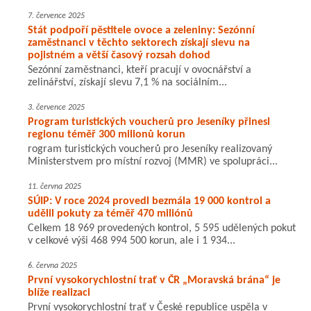
7. července 2025
Stát podpoří pěstitele ovoce a zeleniny: Sezónní
zaměstnanci v těchto sektorech získají slevu na
pojistném a větší časový rozsah dohod
Sezónní zaměstnanci, kteří pracují v ovocnářství a
zelinářství, získají slevu 7,1 % na sociálním...
3. července 2025
Program turistických voucherů pro Jeseníky přinesl
regionu téměř 300 milionů korun
rogram turistických voucherů pro Jeseníky realizovaný
Ministerstvem pro místní rozvoj (MMR) ve spolupráci...
11. června 2025
SÚIP: V roce 2024 provedl bezmála 19 000 kontrol a
udělil pokuty za téměř 470 miliónů
Celkem 18 969 provedených kontrol, 5 595 udělených pokut
v celkové výši 468 994 500 korun, ale i 1 934...
6. června 2025
První vysokorychlostní trať v ČR „Moravská brána“ je
blíže realizaci
První vysokorychlostní trať v České republice uspěla v