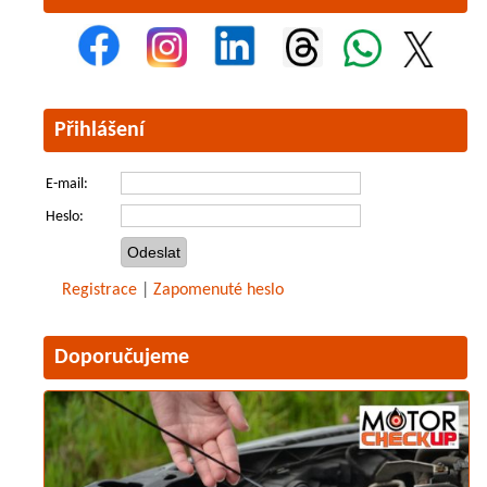
Přihlášení
E-mail:
Heslo:
Registrace
|
Zapomenuté heslo
Doporučujeme