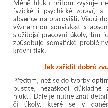
Méně hluku přitom zvyšuje nej
fyzické i psychické zdraví, a
absence na pracovišti. Vědci do
významnou souvislost s absen
složitější pracovní úkoly, tím j
způsobuje somatické problémy
krevní tlak.
Jak zařídit dobré z
Předtím, než se do tvorby opt
pustíte, nezaškodí důkladně
hluku. Dále je nutné znát detai
či úkoly, které se v daném