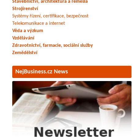
Stavebnictví, architektura a řemesla
Strojírenství
Systémy řízení, certifikace, bezpečnost
Telekomunikace a internet
Věda a výzkum
Vzdělávání
Zdravotnictví, farmacie, sociální služby
Zemědělství
NejBusiness.cz News