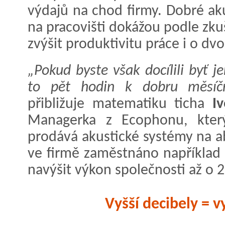
výdajů na chod firmy. Dobré ak
na pracovišti dokážou podle zk
zvýšit produktivitu práce i o d
„Pokud byste však docílili byť 
to pět hodin k dobru měsíčn
přibližuje matematiku ticha
I
Managerka z Ecophonu, který
prodává akustické systémy na a
ve firmě zaměstnáno například 
navýšit výkon společnosti až o 
Vyšší decibely = 