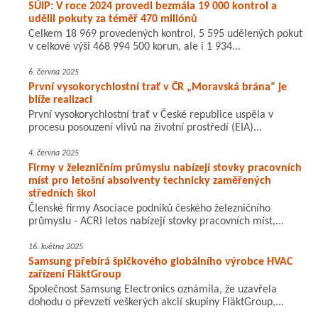
SÚIP: V roce 2024 provedl bezmála 19 000 kontrol a
udělil pokuty za téměř 470 miliónů
Celkem 18 969 provedených kontrol, 5 595 udělených pokut
v celkové výši 468 994 500 korun, ale i 1 934...
6. června 2025
První vysokorychlostní trať v ČR „Moravská brána“ je
blíže realizaci
První vysokorychlostní trať v České republice uspěla v
procesu posouzení vlivů na životní prostředí (EIA)...
4. června 2025
Firmy v železničním průmyslu nabízejí stovky pracovních
míst pro letošní absolventy technicky zaměřených
středních škol
Členské firmy Asociace podniků českého železničního
průmyslu - ACRI letos nabízejí stovky pracovních míst,...
16. května 2025
Samsung přebírá špičkového globálního výrobce HVAC
zařízení FläktGroup
Společnost Samsung Electronics oznámila, že uzavřela
dohodu o převzetí veškerých akcií skupiny FläktGroup,...