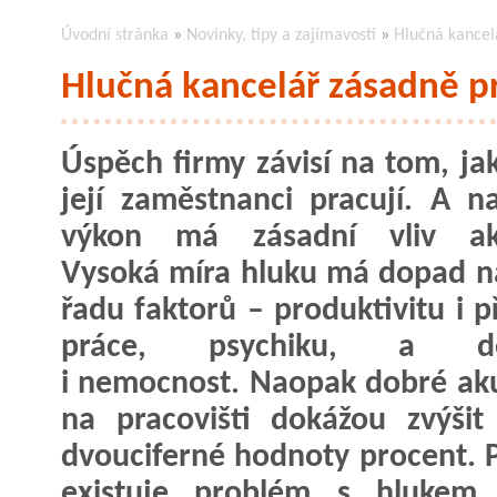
Úvodní stránka
»
Novinky, tipy a zajímavosti
»
Hlučná kancel
Hlučná kancelář zásadně p
Úspěch firmy závisí na tom, ja
její zaměstnanci pracují. A na
výkon má zásadní vliv aku
Vysoká míra hluku má dopad n
řadu faktorů – produktivitu i p
práce, psychiku, a do
i nemocnost. Naopak dobré aku
na pracovišti dokážou zvýšit
dvouciferné hodnoty procent. P
existuje problém s hlukem, 