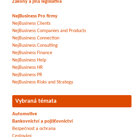
Zákony a jiná legislativa
NejBusiness Pro firmy
NejBusiness Clients
NejBusiness Companies and Products
NejBusiness Connection
NejBusiness Consulting
NejBusiness Finance
NejBusiness Help
NejBusiness HR
NejBusiness PR
NejBusiness Risks and Strategy
Vybraná témata
Automotive
Bankovnictví a pojišťovnictví
Bezpečnost a ochrana
Cestování