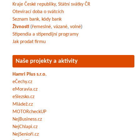
Kraje České republiky
,
Státní svátky ČR
Otevírací doba o svátcích
Seznam bank
,
kódy bank
Živnosti
(
řemeslné
,
vázané
,
volné
)
Stipendia a stipendijní programy
Jak prodat firmu
Naše projekty a aktivity
Hamri Plus s.r.o.
eČechy.cz
eMoravia.cz
eSlezsko.cz
Mládež.cz
MOTORcheckUP
NejBusiness.cz
NejChlapi.cz
NejSenioři.cz