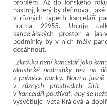
problém. Až do loňského roku
nástroj, který by definoval, ja
v různých typech kanceláří p
norma 22955. Určuje cel
kancelářských prostor a jasn
podmínky by v nich měly pano
dosáhnout.
„Zkrátka není kancelář jako kanc
akustické podmínky než na úč
v pobočce banky. Norma jasně d
v různých prostředích šířit,
v kanceláři používat, aby se než
vysvětluje Iveta Králová a dopl