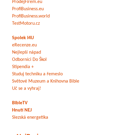
ProdejFirem.eu
ProfiBusiness.eu
ProfiBusiness.world
TestMotoru.cz
Spolek I4U
eRecenze.eu
Nejlepší nápad
Odborníci Do Škol
Stipendia +
Studuj techniku a řemeslo
Světové Muzeum a Knihovna Bible
Uč se a vyhraj!
BibleTV
Hnutí NEJ
Slezská energetika