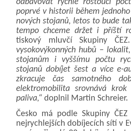
odbavovat rychle rostoucí poč
poprvé v historii během jednoho 
nových stojanů, letos to bude ta
tempo chceme držet i příští ro
tiskový mluvčí Skupiny ČE
vysokovýkonných hubů – lokalit
stojanům i vyššímu počtu rych
stojanů dobíjet šest a více e-
zkracuje čas samotného dob
elektromobilita srovnává krok 
paliva,“
doplnil Martin Schreier.
Česko má podle Skupiny ČEZ j
nejrychlejších dobíjecích sítí v