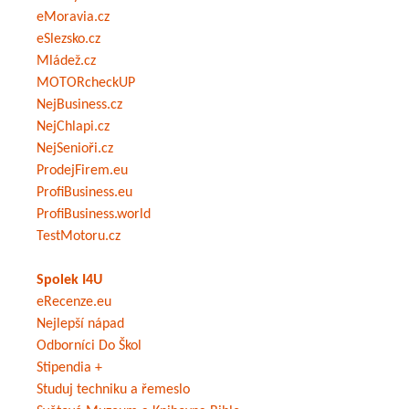
eMoravia.cz
eSlezsko.cz
Mládež.cz
MOTORcheckUP
NejBusiness.cz
NejChlapi.cz
NejSenioři.cz
ProdejFirem.eu
ProfiBusiness.eu
ProfiBusiness.world
TestMotoru.cz
Spolek I4U
eRecenze.eu
Nejlepší nápad
Odborníci Do Škol
Stipendia +
Studuj techniku a řemeslo