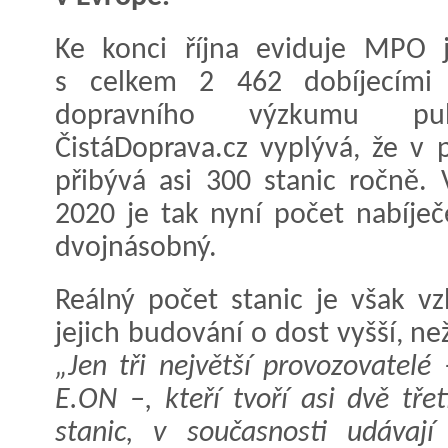
Ke konci října eviduje MPO j
s celkem 2 462 dobíjecími b
dopravního výzkumu pu
ČistáDoprava.cz vyplývá, že v 
přibývá asi 300 stanic ročně.
2020 je tak nyní počet nabíje
dvojnásobný.
Reálný počet stanic je však 
jejich budování o dost vyšší, než
„Jen tři největší provozovatelé
E.ON –, kteří tvoří asi dvě tře
stanic, v současnosti udávají