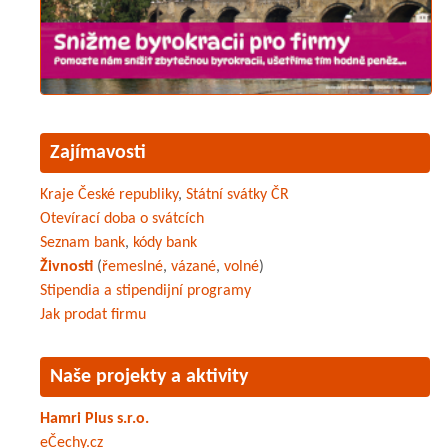
Zajímavosti
Kraje České republiky
,
Státní svátky ČR
Otevírací doba o svátcích
Seznam bank
,
kódy bank
Živnosti
(
řemeslné
,
vázané
,
volné
)
Stipendia a stipendijní programy
Jak prodat firmu
Naše projekty a aktivity
Hamri Plus s.r.o.
eČechy.cz