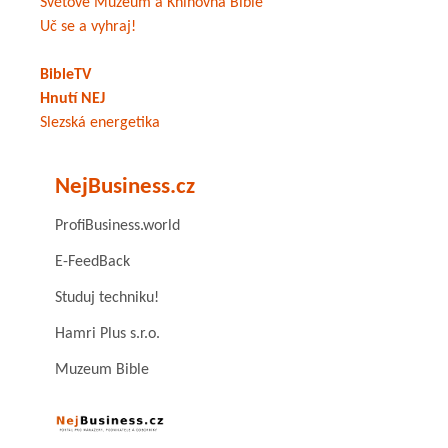
Světové Muzeum a Knihovna Bible
Uč se a vyhraj!
BibleTV
Hnutí NEJ
Slezská energetika
NejBusiness.cz
ProfiBusiness.world
E-FeedBack
Studuj techniku!
Hamri Plus s.r.o.
Muzeum Bible