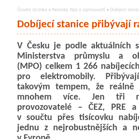
Úvodní stránka
»
Novinky, tipy a zajímavosti
»
Dobíjecí stan
Dobíjecí stanice přibývaj
V Česku je podle aktuálních st
Ministerstva průmyslu a o
(MPO) celkem 1 266 nabíjecích
pro elektromobily. Přibývaj
takovým tempem, že reálně j
mnohem více. Jen tři ne
provozovatelé – ČEZ, PRE a
v součtu přes tisícovku nabíj
jednu z nejrobustnějších a nej
v Evropě.