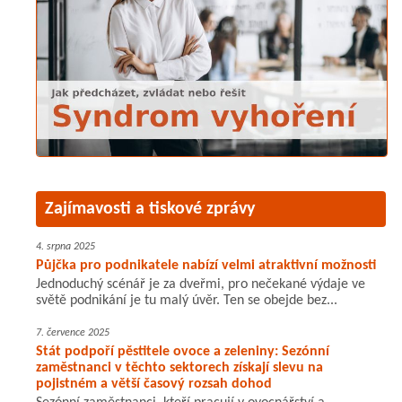
Zajímavosti a tiskové zprávy
4. srpna 2025
Půjčka pro podnikatele nabízí velmi atraktivní možnosti
Jednoduchý scénář je za dveřmi, pro nečekané výdaje ve
světě podnikání je tu malý úvěr. Ten se obejde bez...
7. července 2025
Stát podpoří pěstitele ovoce a zeleniny: Sezónní
zaměstnanci v těchto sektorech získají slevu na
pojistném a větší časový rozsah dohod