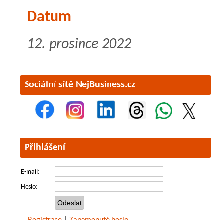
Datum
12. prosince 2022
Sociální sítě NejBusiness.cz
Přihlášení
E-mail:
Heslo:
Registrace
|
Zapomenuté heslo