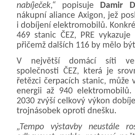
nabíječek,“
popisuje
Damir D
nákupní aliance Axigon, jež po
i dobíjení elektromobilů. Konkré
469 stanic ČEZ, PRE vykazuje
přičemž dalších 116 by mělo být
V největší domácí síti veř
společnosti ČEZ, která je sro
řetězci čerpacích stanic, může
energii až 940 elektromobilů
2030 zvýší celkový výkon dobíjec
trojnásobek oproti dnešku.
„Tempo výstavby neustále ro