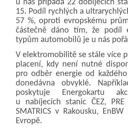
u nás připadá 22 dobíjecích st
15. Podíl rychlých a ultrarychlýc
57 %, oproti evropskému prům
částečně dáno tím, že podíl 
typům automobilů je u nás pořá
V elektromobilitě se stále více
placení, kdy není nutné dispo
pro odběr energie od každého 
donedávna obvyklé. Napříkla
poskytuje Energokartu a
u nabíjecích stanic ČEZ, PRE
SMATRICS v Rakousku, EnBW v
Evropě.