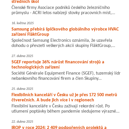
středních škol
Členské firmy Asociace podniků českého železničního
průmyslu - ACRI letos nabízejí stovky pracovních míst,...
16. května 2025
Samsung přebírá špičkového globálního výrobce HVAC
zařízení FläktGroup
Společnost Samsung Electronics oznámila, že uzavřela
dohodu o převzetí veškerých akcií skupiny FläktGroup,...
27. dubna 2025
SGEF reportuje 36% nárůst financování strojů a
technologických zařízení
Société Générale Equipment Finance (SGEF), tuzemský lídr
nebankovního financování firem a člen Skupiny...
25. dubna 2025
Flexibilních kanceláří v Česku už je přes 172 500 metrů
čtverečních. A bude jich více i v regionech
Flexibilní kanceláře v Česku zažívají rekordní růst. Po
utlumení poptávky během pandemie sledujeme výrazné...
22. dubna 2025
IROP v roce 2024: 2 409 podpořených projektů a