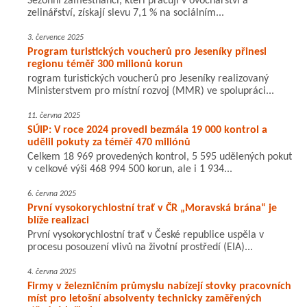
Sezónní zaměstnanci, kteří pracují v ovocnářství a
zelinářství, získají slevu 7,1 % na sociálním...
3. července 2025
Program turistických voucherů pro Jeseníky přinesl
regionu téměř 300 milionů korun
rogram turistických voucherů pro Jeseníky realizovaný
Ministerstvem pro místní rozvoj (MMR) ve spolupráci...
11. června 2025
SÚIP: V roce 2024 provedl bezmála 19 000 kontrol a
udělil pokuty za téměř 470 miliónů
Celkem 18 969 provedených kontrol, 5 595 udělených pokut
v celkové výši 468 994 500 korun, ale i 1 934...
6. června 2025
První vysokorychlostní trať v ČR „Moravská brána“ je
blíže realizaci
První vysokorychlostní trať v České republice uspěla v
procesu posouzení vlivů na životní prostředí (EIA)...
4. června 2025
Firmy v železničním průmyslu nabízejí stovky pracovních
míst pro letošní absolventy technicky zaměřených