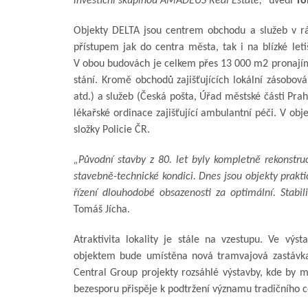
investiční skupinou AMADEUS Real Estate,“
uvedl
To
Objekty DELTA jsou centrem obchodu a služeb v rá
přístupem jak do centra města, tak i na blízké let
V obou budovách je celkem přes 13 000 m2 pronajím
stání. Kromě obchodů zajišťujících lokální zásobová
atd.) a služeb (Česká pošta, Úřad městské části Pr
lékařské ordinace zajišťující ambulantní péči. V obj
složky Policie ČR.
„Původní stavby z 80. let byly kompletně rekonstr
stavebně-technické kondici. Dnes jsou objekty prak
řízení dlouhodobé obsazenosti za optimální. Stabil
Tomáš Jícha.
Atraktivita lokality je stále na vzestupu. Ve vý
objektem bude umístěna nová tramvajová zastávka.
Central Group projekty rozsáhlé výstavby, kde by mě
bezesporu přispěje k podtržení významu tradičního 