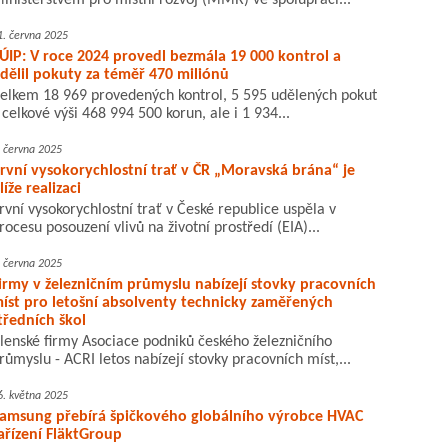
inisterstvem pro místní rozvoj (MMR) ve spolupráci...
1. června 2025
ÚIP: V roce 2024 provedl bezmála 19 000 kontrol a
dělil pokuty za téměř 470 miliónů
elkem 18 969 provedených kontrol, 5 595 udělených pokut
 celkové výši 468 994 500 korun, ale i 1 934...
. června 2025
rvní vysokorychlostní trať v ČR „Moravská brána“ je
líže realizaci
rvní vysokorychlostní trať v České republice uspěla v
rocesu posouzení vlivů na životní prostředí (EIA)...
. června 2025
irmy v železničním průmyslu nabízejí stovky pracovních
íst pro letošní absolventy technicky zaměřených
tředních škol
lenské firmy Asociace podniků českého železničního
růmyslu - ACRI letos nabízejí stovky pracovních míst,...
6. května 2025
amsung přebírá špičkového globálního výrobce HVAC
ařízení FläktGroup