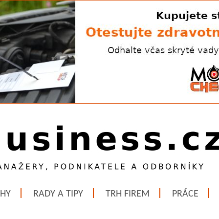
ĚHY
RADY A TIPY
TRH FIREM
PRÁCE