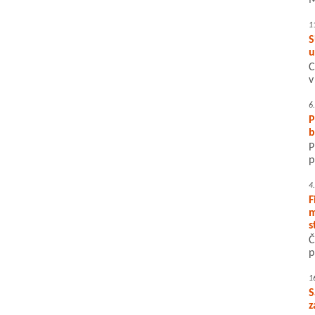
M
1
S
u
C
v
6
P
b
P
p
4
F
m
s
Č
p
1
S
z