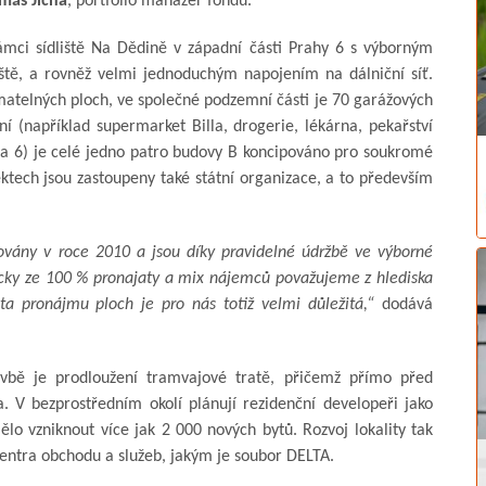
máš Jícha
, portfolio manažer fondu.
mci sídliště Na Dědině v západní části Prahy 6 s výborným
iště, a rovněž velmi jednoduchým napojením na dálniční síť.
atelných ploch, ve společné podzemní části je 70 garážových
ní (například supermarket Billa, drogerie, lékárna, pekařství
aha 6) je celé jedno patro budovy B koncipováno pro soukromé
ektech jsou zastoupeny také státní organizace, a to především
uovány v roce 2010 a jsou díky pravidelné údržbě ve výborné
ticky ze 100 % pronajaty a mix nájemců považujeme z hlediska
ita pronájmu ploch je pro nás totiž velmi důležitá,“
dodává
stavbě je prodloužení tramvajové tratě, přičemž přímo před
 V bezprostředním okolí plánují rezidenční developeři jako
lo vzniknout více jak 2 000 nových bytů. Rozvoj lokality tak
centra obchodu a služeb, jakým je soubor DELTA.