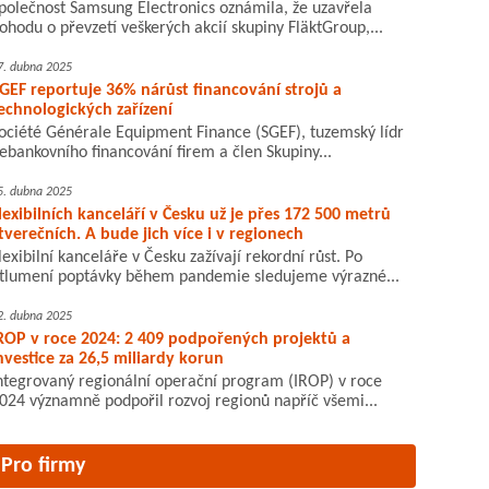
polečnost Samsung Electronics oznámila, že uzavřela
ohodu o převzetí veškerých akcií skupiny FläktGroup,...
7. dubna 2025
GEF reportuje 36% nárůst financování strojů a
echnologických zařízení
ociété Générale Equipment Finance (SGEF), tuzemský lídr
ebankovního financování firem a člen Skupiny...
5. dubna 2025
lexibilních kanceláří v Česku už je přes 172 500 metrů
tverečních. A bude jich více i v regionech
lexibilní kanceláře v Česku zažívají rekordní růst. Po
tlumení poptávky během pandemie sledujeme výrazné...
2. dubna 2025
ROP v roce 2024: 2 409 podpořených projektů a
nvestice za 26,5 miliardy korun
ntegrovaný regionální operační program (IROP) v roce
024 významně podpořil rozvoj regionů napříč všemi...
Pro firmy