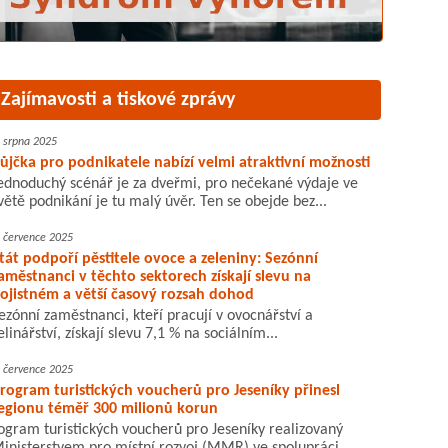
Zajímavosti a tiskové zprávy
. srpna 2025
ůjčka pro podnikatele nabízí velmi atraktivní možnosti
ednoduchý scénář je za dveřmi, pro nečekané výdaje ve
větě podnikání je tu malý úvěr. Ten se obejde bez...
. července 2025
tát podpoří pěstitele ovoce a zeleniny: Sezónní
aměstnanci v těchto sektorech získají slevu na
ojistném a větší časový rozsah dohod
ezónní zaměstnanci, kteří pracují v ovocnářství a
elinářství, získají slevu 7,1 % na sociálním...
. července 2025
rogram turistických voucherů pro Jeseníky přinesl
egionu téměř 300 milionů korun
ogram turistických voucherů pro Jeseníky realizovaný