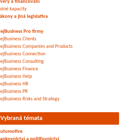
věry a financování
olné kapacity
ákony a jiná legislativa
ejBusiness Pro firmy
ejBusiness Clients
ejBusiness Companies and Products
ejBusiness Connection
ejBusiness Consulting
ejBusiness Finance
ejBusiness Help
ejBusiness HR
ejBusiness PR
ejBusiness Risks and Strategy
Vybraná témata
utomotive
ankovnictví a pojišťovnictví