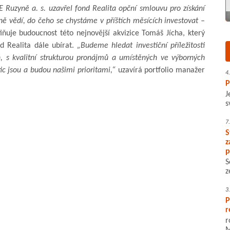
E Ruzyně a. s. uzavřel fond Realita opční smlouvu pro získání
esně vědí, do čeho se chystáme v příštích měsících investovat –
iňuje budoucnost této nejnovější akvizice Tomáš Jícha, který
d Realita dále ubírat.
„Budeme hledat investiční příležitosti
, s kvalitní strukturou pronájmů a umístěných ve výborných
tic jsou a budou našimi prioritami,“
uzavírá portfolio manažer
4
P
J
s
7
S
z
p
S
z
3
P
r
r