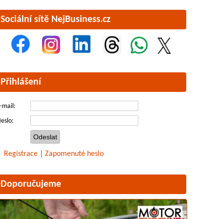
Sociální sítě NejBusiness.cz
Přihlášení
-mail:
eslo:
Registrace
|
Zapomenuté heslo
Doporučujeme