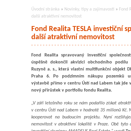
Úvodní stránka
»
Novinky, tipy a zajímavosti
»
Fond R
další atraktivní nemovitost
Fond Realita TESLA investiční sp
další atraktivní nemovitost
Fond Realita spravovaný investiční společnost
úspěšně dokončil akvizici obchodního podílu 
Ruzyně a. s., která vlastní multifunkční objekt D
Praha 6. Po podzimním nákupu pozemků ur
výstavbě přímo v centru Ústí nad Labem tak jde v
nový přírůstek v portfoliu fondu Realita.
„V září letošního roku se nám podařilo získat atrak
v centru Ústí nad Labem v hodnotě 35 milionů Kč.
kooperovat na budoucím projektu. Nyní rozšiřuje
nemovitost v atraktivní lokalitě v Praze. Obě tyto