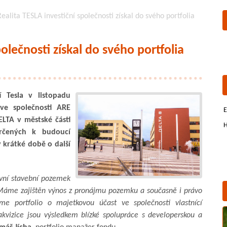
ealita TESLA investiční společnosti získal do svého portfolia
olečnosti získal do svého portfolia
í Tesla v listopadu
ve společnosti ARE
E
ELTA v městské části
H
čených k budoucí
 krátké době o další
tivní stavební pozemek
 Máme zajištěn výnos z pronájmu pozemku a současně i právo
me portfolio o majetkovou účast ve společnosti vlastnící
 akvizice jsou výsledkem blízké spolupráce s developerskou a