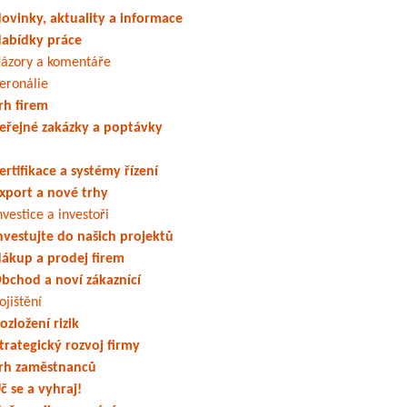
ovinky, aktuality a informace
abídky práce
ázory a komentáře
eronálie
rh firem
eřejné zakázky a poptávky
ertifikace a systémy řízení
xport a nové trhy
nvestice a investoři
nvestujte do našich projektů
ákup a prodej firem
bchod a noví zákaznící
ojištění
ozložení rizik
trategický rozvoj firmy
rh zaměstnanců
č se a vyhraj!