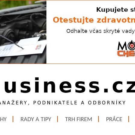
ĚHY
RADY A TIPY
TRH FIREM
PRÁCE