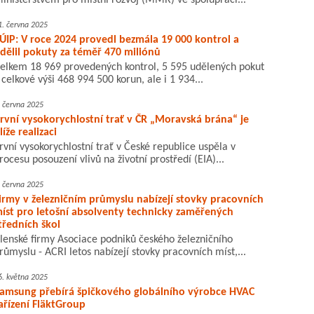
inisterstvem pro místní rozvoj (MMR) ve spolupráci...
1. června 2025
ÚIP: V roce 2024 provedl bezmála 19 000 kontrol a
dělil pokuty za téměř 470 miliónů
elkem 18 969 provedených kontrol, 5 595 udělených pokut
 celkové výši 468 994 500 korun, ale i 1 934...
. června 2025
rvní vysokorychlostní trať v ČR „Moravská brána“ je
líže realizaci
rvní vysokorychlostní trať v České republice uspěla v
rocesu posouzení vlivů na životní prostředí (EIA)...
. června 2025
irmy v železničním průmyslu nabízejí stovky pracovních
íst pro letošní absolventy technicky zaměřených
tředních škol
lenské firmy Asociace podniků českého železničního
růmyslu - ACRI letos nabízejí stovky pracovních míst,...
6. května 2025
amsung přebírá špičkového globálního výrobce HVAC
ařízení FläktGroup