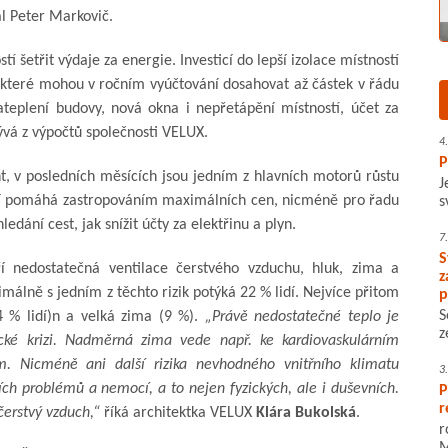
l Peter Markovič.
 šetřit výdaje za energie. Investicí do lepší izolace místností
 které mohou v ročním vyúčtování dosahovat až částek v řádu
zateplení budovy, nová okna i nepřetápění místností, účet za
lývá z výpočtů společnosti VELUX.
4
P
nt, v posledních měsících jsou jedním z hlavních motorů růstu
J
rgií pomáhá zastropováním maximálních cen, nicméně pro řadu
s
dání cest, jak snížit účty za elektřinu a plyn.
7
S
 nedostatečná ventilace čerstvého vzduchu, hluk, zima a
z
málně s jedním z těchto rizik potýká 22 % lidí. Nejvíce přitom
p
S
4 % lidí)n a velká zima (9 %).
„Právě nedostatečné teplo je
z
é krizi. Nadměrná zima vede např. ke kardiovaskulárním
 Nicméně ani další rizika nevhodného vnitřního klimatu
3
ch problémů a nemocí, a to nejen fyzických, ale i duševních.
P
r
čerstvý vzduch,“
říká architektka VELUX
Klára Bukolská
.
r