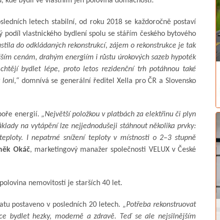
, kde bydlí ve vlastním jen polovina domácností.
ledních letech stabilní, od roku 2018 se každoročně postaví
 podíl vlastnického bydlení spolu se stářím českého bytového
stila do odkládaných rekonstrukcí, zájem o rekonstrukce je tak
vyšším cenám, drahým energiím i růstu úrokových sazeb hypoték
htějí bydlet lépe, proto letos rezidenční trh potáhnou také
 loni,“
domnívá se generální ředitel Xella pro ČR a Slovensko
poře energií.
„Největší položkou v platbách za elektřinu či plyn
klady na vytápění lze nejjednodušeji stáhnout několika prvky:
eploty. I nepatrné snížení teploty v místnosti o 2–3 stupně
něk Okáč
, marketingový manažer společnosti VELUX v České
polovina nemovitostí je starších 40 let.
atu postaveno v posledních 20 letech.
„Potřeba rekonstruovat
ce bydlet hezky, moderně a zdravě. Teď se ale nejsilnějším