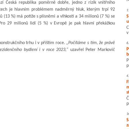
M
ází Česká republika poměrně dobře, jedno z rizik vnitřního
stech je hlavním problémem nadměrný hluk, kterým trpí 92
1
(13 %) má potíže s plísněmi a vlhkostí a 34 milionů (7 %) se
S
u
Pro 29 milionů lidí (5 %) v Evropě je pak hlavní překážkou
C
v
nstrukčního trhu i v příštím roce.
„Počítáme s tím, že právě
6
P
ezidenčního bydlení i v roce 2023,“
uzavřel Peter Markovič
b
P
p
4
F
m
s
Č
p
1
S
z