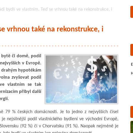
ádi bydlí ve vlastním. Teď se vrhnou také na rekonstrukce, i
 se vrhnou také na rekonstrukce, i
 bytě či domě, podíl
 nejvyšších v Evropě.
E
a drahým hypotékám
H
olna zvyšovat podíl
ve vlastním se tak
nizacím přibyl další
rgií.
mě 79 % českých domácností. Je to jedno z nejvyšších čísel
je nejsilnější podíl vlastnického bydlení ve východní Evropě,
a Slovensku (92 %) či v Chorvatsku (91 %). Naopak nejméně je