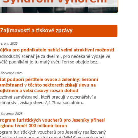
Zajímavosti a tiskové zprávy
. srpna 2025
ůjčka pro podnikatele nabízí velmi atraktivní možnosti
ednoduchý scénář je za dveřmi, pro nečekané výdaje ve
větě podnikání je tu malý úvěr. Ten se obejde bez...
. července 2025
tát podpoří pěstitele ovoce a zeleniny: Sezónní
aměstnanci v těchto sektorech získají slevu na
ojistném a větší časový rozsah dohod
ezónní zaměstnanci, kteří pracují v ovocnářství a
elinářství, získají slevu 7,1 % na sociálním...
. července 2025
rogram turistických voucherů pro Jeseníky přinesl
egionu téměř 300 milionů korun
ogram turistických voucherů pro Jeseníky realizovaný