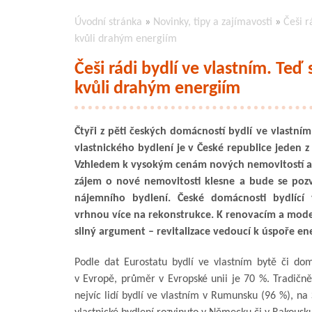
Úvodní stránka
»
Novinky, tipy a zajímavosti
»
Češi r
kvůli drahým energiím
Češi rádi bydlí ve vlastním. Teď
kvůli drahým energiím
Čtyři z pěti českých domácností bydlí ve vlastním
vlastnického bydlení je v České republice jeden z
Vzhledem k vysokým cenám nových nemovitostí 
zájem o nové nemovitosti klesne a bude se pozv
nájemního bydlení. České domácnosti bydlící 
vrhnou více na rekonstrukce. K renovacím a moder
silný argument – revitalizace vedoucí k úspoře ene
Podle dat Eurostatu bydlí ve vlastním bytě či do
v Evropě, průměr v Evropské unii je 70 %. Tradičně 
nejvíc lidí bydlí ve vlastním v Rumunsku (96 %), n