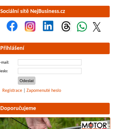
Sociální sítě NejBusiness.cz
Přihlášení
-mail:
eslo:
Registrace
|
Zapomenuté heslo
Doporučujeme