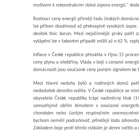
motivem k rekonstrukcím stává úspora energií,“
doda
Rostoucí ceny energií přimějí řadu českých domácností
lze přitom dosáhnout až překvapivě vysokých úspor,
desítek tisíc korun. Mezi nejúčinnější prvky patří 
vytápění lze v takovém případě snížit až o 62 %, vyp
Inflace v České republice přesáhla v říjnu 15 proce
ceny plynu a elektřiny. Vláda v boji s cenami ene
domácností jsou současné ceny jasným signálem ke hle
Mezi hlavní neduhy bytů a rodinných domů patří
nedostatek denního světla. V České republice se mini
obyvatele České republiky trápí nadměrný hluk (1
samozřejmě obřím tématem v současné energetick
chorobám nebo častým respiračním onemocněním.
bychom neměli podceňovat, přinášejí řadu zdravotní
Základem boje proti těmto rizikům je denní světlo a 