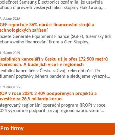
polečnost Samsung Electronics oznámila, že uzavřela
ohodu o převzetí veškerých akcií skupiny FläktGroup,...
7. dubna 2025
GEF reportuje 36% nárůst financování strojů a
echnologických zařízení
ociété Générale Equipment Finance (SGEF), tuzemský lídr
ebankovního financování firem a člen Skupiny...
5. dubna 2025
lexibilních kanceláří v Česku už je přes 172 500 metrů
tverečních. A bude jich více i v regionech
lexibilní kanceláře v Česku zažívají rekordní růst. Po
tlumení poptávky během pandemie sledujeme výrazné...
2. dubna 2025
ROP v roce 2024: 2 409 podpořených projektů a
nvestice za 26,5 miliardy korun
ntegrovaný regionální operační program (IROP) v roce
024 významně podpořil rozvoj regionů napříč všemi...
Pro firmy