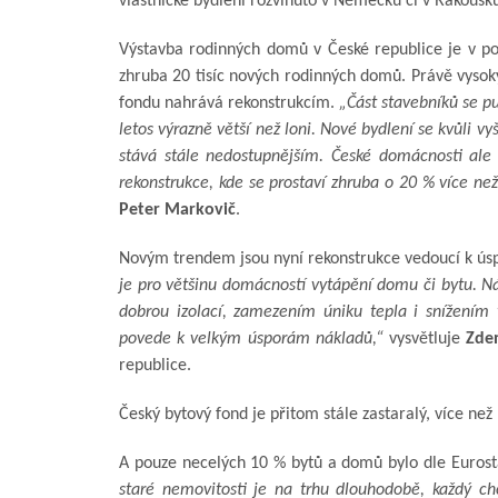
vlastnické bydlení rozvinuto v Německu či v Rakousku
Výstavba rodinných domů v České republice je v pos
zhruba 20 tisíc nových rodinných domů. Právě vysoký
fondu nahrává rekonstrukcím.
„Část stavebníků se pu
letos výrazně větší než loni. Nové bydlení se kvůli 
stává stále nedostupnějším. České domácnosti ale c
rekonstrukce, kde se prostaví zhruba o 20 % více než
Peter Markovič
.
Novým trendem jsou nyní rekonstrukce vedoucí k ús
je pro většinu domácností vytápění domu či bytu. Ná
dobrou izolací, zamezením úniku tepla i snížením t
povede k velkým úsporám nákladů,“
vysvětluje
Zde
republice.
Český bytový fond je přitom stále zastaralý, více než 
A pouze necelých 10 % bytů a domů bylo dle Eurost
staré nemovitosti je na trhu dlouhodobě, každý ch