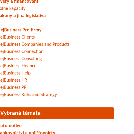
věry a financování
olné kapacity
ákony a jiná legislativa
ejBusiness Pro firmy
ejBusiness Clients
ejBusiness Companies and Products
ejBusiness Connection
ejBusiness Consulting
ejBusiness Finance
ejBusiness Help
ejBusiness HR
ejBusiness PR
ejBusiness Risks and Strategy
Vybraná témata
utomotive
ankovnictví a pojišťovnictví