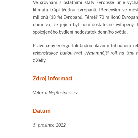
Ve srovnání s ostatními státy Evropské unie vych
klimatu trápí třetinu Evropanů. Především ve mě
milionů (18 %) Evropanů. Téměř 70 milionů Evropanů 
domnívá, že jejich byt není dostatečně vytápěný. 
spokojeného bydlení nedostatek denního světla.
Právě ceny energií tak budou hlavním tahounem reko
rekonstrukce budou hrát významnější roli na trhu r
z Xelly.
Zdroj informací
Velux a NejBusiness.cz
Datum
5. prosince 2022