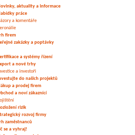
ovinky, aktuality a informace
abídky práce
ázory a komentáře
eronálie
rh firem
eřejné zakázky a poptávky
ertifikace a systémy řízení
xport a nové trhy
nvestice a investoři
nvestujte do našich projektů
ákup a prodej firem
bchod a noví zákaznící
ojištění
ozložení rizik
trategický rozvoj firmy
rh zaměstnanců
č se a vyhraj!