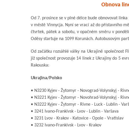
Obnova lin
Od 7. prosince se v plné délce bude obnovovat linka 
v městě Vinnycja. Nyní se vrací až do přístavního mě
čtvrtek, pátek a sobotu, v opačném směru v pondělí,
Oděsy startuje na 1099 Korunách. Autobusovým part
Od začátku rozsáhlé války na Ukrajině společnost Fli
již společnost provozuje 14 linek z Ukrajiny do 5 ev
Rakouska:
Ukrajina/Polsko
• N3230 Kyjev - Žytomyr - Novograd-Volynskyj - Rivne 
• N3221 Kyjev - Žytomyr - Novohrad-Volynskyj - Rivne
• N3222 Kyjev - Žytomyr - Rivne - Luck - Lublin - Var
• 3241 Ivano-Frankivsk - Lvov - Lublin - Varšava
• 3231 Lvov - Krakov - Katovice - Opole - Vratislav
• 3232 Ivano-Frankivsk - Lvov - Krakov