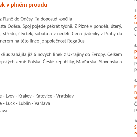
M
ek v plném proudu
1
S
z Plzně do Oděsy. Ta doposud končila
u
sta Oděsa. Spoj pojede pěkrát týdně. Z Plzně v pondělí, úterý,
C
 středu, čtvrtek, sobotu a v neděli. Cena jízdenky z Prahy do
v
nerem na této lince je společnost RegaBus.
6
P
xBus zahájila již 6 nových linek z Ukrajiny do Evropy. Celkem
b
ropských zemí: Polska, České republiky, Maďarska, Slovenska a
P
p
4
F
m
- Lvov - Krakov - Katovice - Vratislav
s
 - Luck - Lublin - Varšava
Č
p
šava
1
S
z