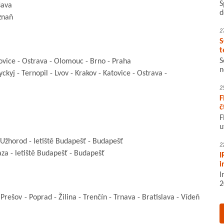
S
šava
d
znaň
2
S
t
S
tovice - Ostrava - Olomouc - Brno - Praha
n
yj - Ternopil - Lvov - Krakov - Katovice - Ostrava -
2
F
č
F
u
 Užhorod - letiště Budapešť - Budapešť
2
za - letiště Budapešť - Budapešť
I
i
I
2
Prešov - Poprad - Žilina - Trenčín - Trnava - Bratislava - Vídeň