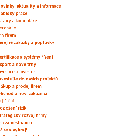
ovinky, aktuality a informace
abídky práce
ázory a komentáře
eronálie
rh firem
eřejné zakázky a poptávky
ertifikace a systémy řízení
xport a nové trhy
nvestice a investoři
nvestujte do našich projektů
ákup a prodej firem
bchod a noví zákaznící
ojištění
ozložení rizik
trategický rozvoj firmy
rh zaměstnanců
č se a vyhraj!