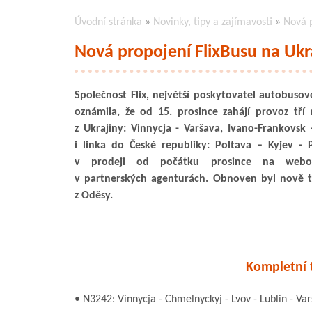
Úvodní stránka
»
Novinky, tipy a zajímavosti
»
Nová p
Nová propojení FlixBusu na Ukr
Společnost Flix, největší poskytovatel autobusov
oznámila, že od 15. prosince zahájí provoz tří
z Ukrajiny: Vinnycja - Varšava, Ivano-Frankovs
i linka do České republiky: Poltava – Kyjev - 
v prodeji od počátku prosince na webo
v partnerských agenturách. Obnoven byl nově t
z Oděsy.
Kompletní t
• N3242: Vinnycja - Chmelnyckyj - Lvov - Lublin - Va