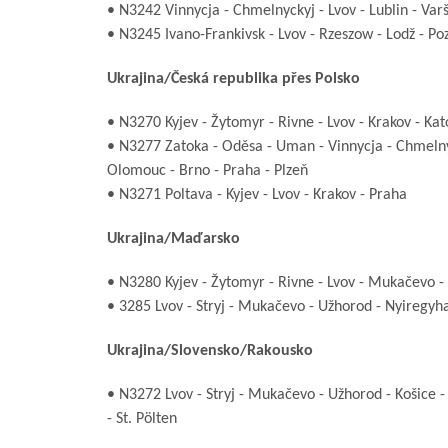
• N3242 Vinnycja - Chmelnyckyj - Lvov - Lublin - Var
• N3245 Ivano-Frankivsk - Lvov - Rzeszow - Lodž - Po
Ukrajina/Česká republika přes Polsko
• N3270 Kyjev - Žytomyr - Rivne - Lvov - Krakov - Ka
• N3277 Zatoka - Oděsa - Uman - Vinnycja - Chmelnyck
Olomouc - Brno - Praha - Plzeň
• N3271 Poltava - Kyjev - Lvov - Krakov - Praha
Ukrajina/Maďarsko
• N3280 Kyjev - Žytomyr - Rivne - Lvov - Mukačevo -
• 3285 Lvov - Stryj - Mukačevo - Užhorod - Nyiregyha
Ukrajina/Slovensko/Rakousko
• N3272 Lvov - Stryj - Mukačevo - Užhorod - Košice - 
- St. Pölten