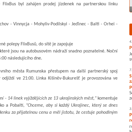
 FlixBus byl zahájen prodej jízdenek na partnerskou linku
hov - Vinnycja - Mohyliv-Podilskyi - Jeďinec - Balti - Orhei -
4
né polepy FlixBusů, do sítě je zapojuje
P
e které jsou na autobusovém nádraží snadno poznatelné. Noční
J
 5:00 následujícího dne.
s
7
lavního města Rumunska přestupem na další partnerský spoj
S
ý odjíždí ve 21:00. Linka Kišiněv-Bukurešť je provozována ve
z
p
S
ní - 14 linek vyjíždějících ze 13 ukrajinských měst,"
komentuje
z
sko a Pobaltí,
"Chceme, aby si každý Ukrajinec, který se dnes
3
denku za přijatelnou cenu a měl jistotu, že cestuje pohodlným
P
r
r