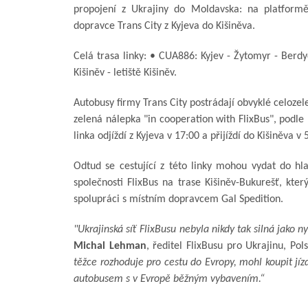
propojení z Ukrajiny do Moldavska: na platformě
dopravce Trans City z Kyjeva do Kišiněva.
Celá trasa linky: • CUA886: Kyjev - Žytomyr - Berdyc
Kišiněv - letiště Kišiněv.
Autobusy firmy Trans City postrádají obvyklé celozele
zelená nálepka "in cooperation with FlixBus", podl
linka odjíždí z Kyjeva v 17:00 a přijíždí do Kišiněva v
Odtud se cestující z této linky mohou vydat do h
společnosti FlixBus na trase Kišiněv-Bukurešť, kter
spolupráci s místním dopravcem Gal Spedition.
"Ukrajinská síť FlixBusu nebyla nikdy tak silná jako ny
Michal Lehman
, ředitel FlixBusu pro Ukrajinu, Pol
těžce rozhoduje pro cestu do Evropy, mohl koupit jíz
autobusem s v Evropě běžným vybavením.“