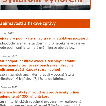
Zajímavosti a tiskové zprávy
. srpna 2025
ůjčka pro podnikatele nabízí velmi atraktivní možnosti
ednoduchý scénář je za dveřmi, pro nečekané výdaje ve
větě podnikání je tu malý úvěr. Ten se obejde bez...
. července 2025
tát podpoří pěstitele ovoce a zeleniny: Sezónní
aměstnanci v těchto sektorech získají slevu na
ojistném a větší časový rozsah dohod
ezónní zaměstnanci, kteří pracují v ovocnářství a
elinářství, získají slevu 7,1 % na sociálním...
. července 2025
rogram turistických voucherů pro Jeseníky přinesl
egionu téměř 300 milionů korun
ogram turistických voucherů pro Jeseníky realizovaný