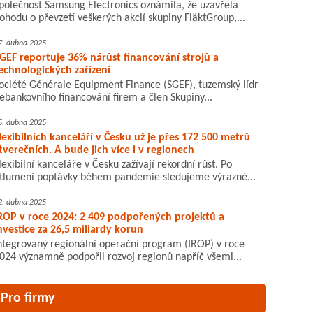
polečnost Samsung Electronics oznámila, že uzavřela
ohodu o převzetí veškerých akcií skupiny FläktGroup,...
7. dubna 2025
GEF reportuje 36% nárůst financování strojů a
echnologických zařízení
ociété Générale Equipment Finance (SGEF), tuzemský lídr
ebankovního financování firem a člen Skupiny...
5. dubna 2025
lexibilních kanceláří v Česku už je přes 172 500 metrů
tverečních. A bude jich více i v regionech
lexibilní kanceláře v Česku zažívají rekordní růst. Po
tlumení poptávky během pandemie sledujeme výrazné...
2. dubna 2025
ROP v roce 2024: 2 409 podpořených projektů a
nvestice za 26,5 miliardy korun
ntegrovaný regionální operační program (IROP) v roce
024 významně podpořil rozvoj regionů napříč všemi...
Pro firmy