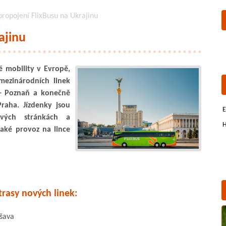
ropojení FlixBusu na Ukrajinu
ajinu
é mobility v Evropě,
 mezinárodních linek
k - Poznaň a konečně
Praha. Jízdenky jsou
E
vých stránkách a
H
aké provoz na lince
rasy nových linek:
ršava