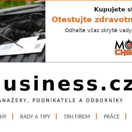
ĚHY
RADY A TIPY
TRH FIREM
PRÁCE