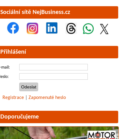
Sociální sítě NejBusiness.cz
Přihlášení
-mail:
eslo:
Registrace
|
Zapomenuté heslo
Doporučujeme