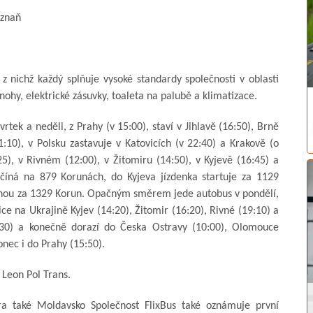
oznaň
z nichž každý splňuje vysoké standardy společnosti v oblasti
ohy, elektrické zásuvky, toaleta na palubě a klimatizace.
tvrtek a neděli, z Prahy (v 15:00), staví v Jihlavě (16:50), Brně
:10), v Polsku zastavuje v Katovicích (v 22:40) a Krakově (o
25), v Rivném (12:00), v Žitomiru (14:50), v Kyjevě (16:45) a
ačíná na 879 Korunách, do Kyjeva jízdenka startuje za 1129
stanou za 1329 Korun. Opačným směrem jede autobus v pondělí,
ice na Ukrajině Kyjev (14:20), Žitomir (16:20), Rivné (19:10) a
8:30) a konečně dorazí do Česka Ostravy (10:00), Olomouce
onec i do Prahy (15:50).
 Leon Pol Trans.
era také Moldavsko Společnost FlixBus také oznámuje první