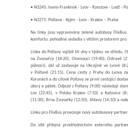
• N3245: Ivano-Frankivsk - Lvov - Rzeszow - Lodž - P
• N3271: Poltava - Kyjev - Lvov - Krakov – Praha
Na linky jsou vypravovány zelené autobusy FlixBus, 
komfortu: pohodlná sedadla s větším prostorem pro n
Linka do Poltavy vyjíždí tři dny v týdnu: ve středu, č
na Zvonařce (18:20), Olomouci (19:40), Ostravě (21
půlnoci), dál už zastavuje na Ukrajině ve Lvově (8:
v Poltavě (21:15). Cena cesty z Prahy do Lvova z
Korunách a do cílové Poltavy se první cestující do
úterý a pátek. Odjezd z Poltavy (9:00) následují stan
Lov (22:45), v Polsku Krakov (7:10) a Katovice (
(11:30), Brna Zvonařky (12:50), Jihlavy (14:10) a nak
Linku pro FlixBus provozuje nový autobusový partner
Do sítě přibývá prostřednictvím externího partn