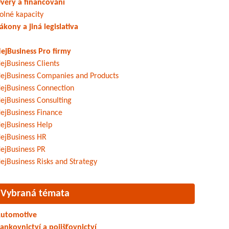
věry a financování
olné kapacity
ákony a jiná legislativa
ejBusiness Pro firmy
ejBusiness Clients
ejBusiness Companies and Products
ejBusiness Connection
ejBusiness Consulting
ejBusiness Finance
ejBusiness Help
ejBusiness HR
ejBusiness PR
ejBusiness Risks and Strategy
Vybraná témata
utomotive
ankovnictví a pojišťovnictví