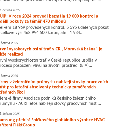
inisterstvem pro místní rozvoj (MMR) ve spolupráci...
1. června 2025
ÚIP: V roce 2024 provedl bezmála 19 000 kontrol a
dělil pokuty za téměř 470 miliónů
elkem 18 969 provedených kontrol, 5 595 udělených pokut
 celkové výši 468 994 500 korun, ale i 1 934...
. června 2025
rvní vysokorychlostní trať v ČR „Moravská brána“ je
líže realizaci
rvní vysokorychlostní trať v České republice uspěla v
rocesu posouzení vlivů na životní prostředí (EIA)...
. června 2025
irmy v železničním průmyslu nabízejí stovky pracovních
íst pro letošní absolventy technicky zaměřených
tředních škol
lenské firmy Asociace podniků českého železničního
růmyslu - ACRI letos nabízejí stovky pracovních míst,...
6. května 2025
amsung přebírá špičkového globálního výrobce HVAC
ařízení FläktGroup