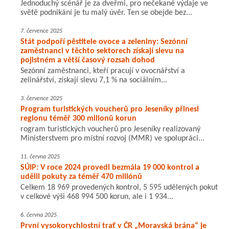
Jednoduchý scénář je za dveřmi, pro nečekané výdaje ve
světě podnikání je tu malý úvěr. Ten se obejde bez...
7. července 2025
Stát podpoří pěstitele ovoce a zeleniny: Sezónní
zaměstnanci v těchto sektorech získají slevu na
pojistném a větší časový rozsah dohod
Sezónní zaměstnanci, kteří pracují v ovocnářství a
zelinářství, získají slevu 7,1 % na sociálním...
3. července 2025
Program turistických voucherů pro Jeseníky přinesl
regionu téměř 300 milionů korun
rogram turistických voucherů pro Jeseníky realizovaný
Ministerstvem pro místní rozvoj (MMR) ve spolupráci...
11. června 2025
SÚIP: V roce 2024 provedl bezmála 19 000 kontrol a
udělil pokuty za téměř 470 miliónů
Celkem 18 969 provedených kontrol, 5 595 udělených pokut
v celkové výši 468 994 500 korun, ale i 1 934...
6. června 2025
První vysokorychlostní trať v ČR „Moravská brána“ je