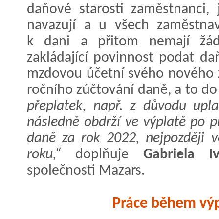
daňové starosti zaměstnanci, 
navazují a u všech zaměstnav
k dani a přitom nemají žádn
zakládající povinnost podat daň
mzdovou účetní svého nového 
ročního zúčtování daně, a to do
přeplatek, např. z důvodu upl
následně obdrží ve výplatě po 
daně za rok 2022, nejpozději v
roku,“
doplňuje
Gabriela I
společnosti Mazars.
Práce během výp