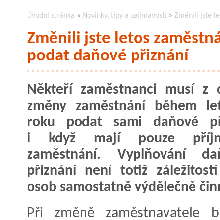
Úvodní stránka
»
Novinky, tipy a zajímavosti
»
Změnili jste 
Změnili jste letos zaměst
podat daňové přiznání
Někteří zaměstnanci musí z 
změny zaměstnání během let
roku podat sami daňové při
i když mají pouze příj
zaměstnání. Vyplňování da
přiznání není totiž záležitost
osob samostatně výdělečně čin
Při změně zaměstnavatele 