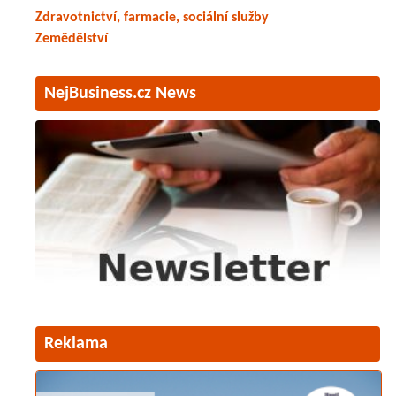
Zdravotnictví, farmacie, sociální služby
Zemědělství
NejBusiness.cz News
Reklama