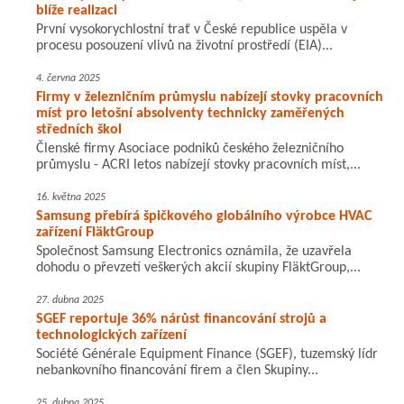
blíže realizaci
První vysokorychlostní trať v České republice uspěla v
procesu posouzení vlivů na životní prostředí (EIA)...
4. června 2025
Firmy v železničním průmyslu nabízejí stovky pracovních
míst pro letošní absolventy technicky zaměřených
středních škol
Členské firmy Asociace podniků českého železničního
průmyslu - ACRI letos nabízejí stovky pracovních míst,...
16. května 2025
Samsung přebírá špičkového globálního výrobce HVAC
zařízení FläktGroup
Společnost Samsung Electronics oznámila, že uzavřela
dohodu o převzetí veškerých akcií skupiny FläktGroup,...
27. dubna 2025
SGEF reportuje 36% nárůst financování strojů a
technologických zařízení
Société Générale Equipment Finance (SGEF), tuzemský lídr
nebankovního financování firem a člen Skupiny...
25. dubna 2025