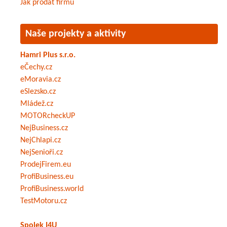
Jak prodat firmu
Naše projekty a aktivity
Hamri Plus s.r.o.
eČechy.cz
eMoravia.cz
eSlezsko.cz
Mládež.cz
MOTORcheckUP
NejBusiness.cz
NejChlapi.cz
NejSenioři.cz
ProdejFirem.eu
ProfiBusiness.eu
ProfiBusiness.world
TestMotoru.cz
Spolek I4U