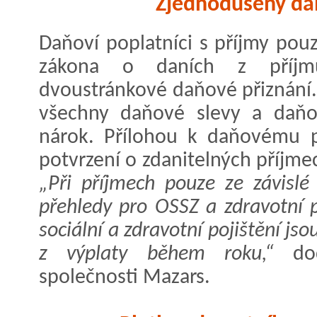
Zjednodušený da
Daňoví poplatníci s příjmy pouz
zákona o daních z příjmů
dvoustránkové daňové přiznání.
všechny daňové slevy a daňo
nárok. Přílohou k daňovému př
potvrzení o zdanitelných příjm
„Při příjmech pouze ze závislé 
přehledy pro OSSZ a zdravotní p
sociální a zdravotní pojištění j
z výplaty během roku,“
dod
společnosti Mazars.