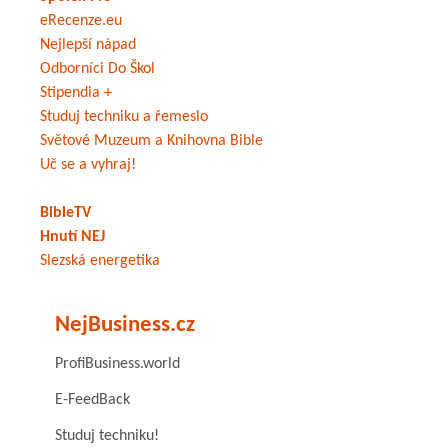
eRecenze.eu
Nejlepší nápad
Odborníci Do Škol
Stipendia +
Studuj techniku a řemeslo
Světové Muzeum a Knihovna Bible
Uč se a vyhraj!
BibleTV
Hnutí NEJ
Slezská energetika
NejBusiness.cz
ProfiBusiness.world
E-FeedBack
Studuj techniku!