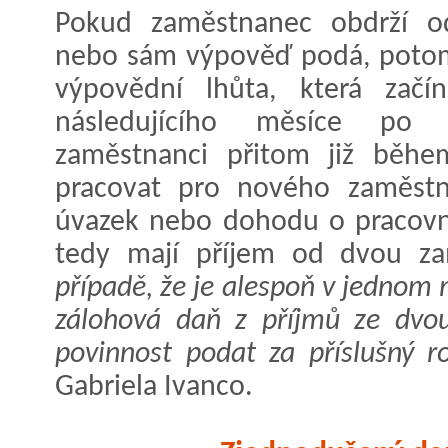
Pokud zaměstnanec obdrží o
nebo sám výpověď podá, potom
výpovědní lhůta, která zač
následujícího měsíce po 
zaměstnanci přitom již během
pracovat pro nového zaměstna
úvazek nebo dohodu o pracovní
tedy mají příjem od dvou za
případě, že je alespoň v jednom
zálohová daň z příjmů ze dvo
povinnost podat za příslušný r
Gabriela Ivanco.