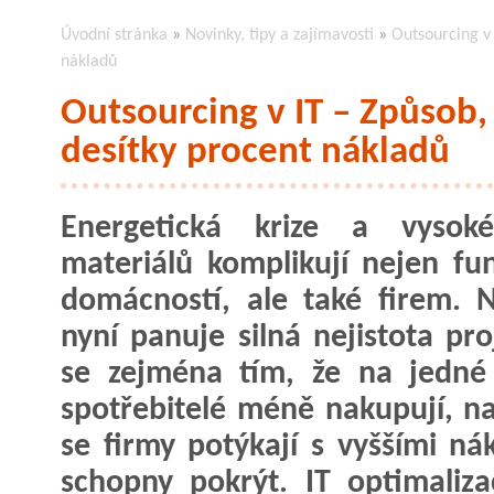
Úvodní stránka
»
Novinky, tipy a zajímavosti
»
Outsourcing v 
nákladů
Outsourcing v IT – Způsob,
desítky procent nákladů
Energetická krize a vysok
materiálů komplikují nejen fu
domácností, ale také firem. 
nyní panuje silná nejistota pro
se zejména tím, že na jedné
spotřebitelé méně nakupují, n
se firmy potýkají s vyššími n
schopny pokrýt. IT optimaliza