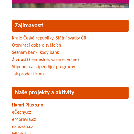
Zajímavosti
Kraje České republiky
,
Státní svátky ČR
Otevírací doba o svátcích
Seznam bank
,
kódy bank
Živnosti
(
řemeslné
,
vázané
,
volné
)
Stipendia a stipendijní programy
Jak prodat firmu
Naše projekty a aktivity
Hamri Plus s.r.o.
eČechy.cz
eMoravia.cz
eSlezsko.cz