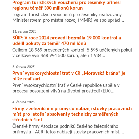
Program turistických voucherů pro Jeseníky přinesl
regionu téměř 300 milionů korun
rogram turistických voucherů pro Jeseníky realizovaný
Ministerstvem pro místní rozvoj (MMR) ve spolupráci...
11. června 2025
SÚIP: V roce 2024 provedl bezmála 19 000 kontrol a
udělil pokuty za téměř 470 miliónů
Celkem 18 969 provedených kontrol, 5 595 udělených pokut
v celkové výši 468 994 500 korun, ale i 1 934...
6. června 2025
První vysokorychlostní trať v ČR „Moravská brána“ je
blíže realizaci
První vysokorychlostní trať v České republice uspěla v
procesu posouzení vlivů na životní prostředí (EIA)...
4. června 2025
Firmy v železničním průmyslu nabízejí stovky pracovních
míst pro letošní absolventy technicky zaměřených
středních škol
Členské firmy Asociace podniků českého železničního
průmyslu - ACRI letos nabízejí stovky pracovních míst,...