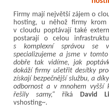
hosti
Firmy mají největší zájem o cl
hosting, u něhož firmy krom
v cloudu poptávají také extern
postarají o celou infrastrukt
s komplexní správou se v
specializujeme a jsme v tomto
dobře tak vidíme, jak poptávk
dokáží firmy ušetřit desítky pr
získají bezpečnější službu, a dí
odbornost a v mnohem vyšší kv
řešily samy,“
říká
David Li
vshosting~.