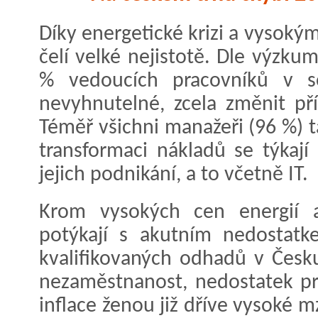
Díky energetické krizi a vysoký
čelí velké nejistotě. Dle výzku
% vedoucích pracovníků v s
nevyhnutelné, zcela změnit př
Téměř všichni manažeři (96 %) ta
transformaci nákladů se týkají
jejich podnikání, a to včetně IT.
Krom vysokých cen energií a
potýkají s akutním nedostatk
kvalifikovaných odhadů v Česku
nezaměstnanost, nedostatek pr
inflace ženou již dříve vysoké m