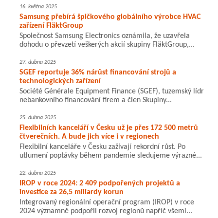
16. května 2025
Samsung přebírá špičkového globálního výrobce HVAC
zařízení FläktGroup
Společnost Samsung Electronics oznámila, že uzavřela
dohodu o převzetí veškerých akcií skupiny FläktGroup,...
27. dubna 2025
SGEF reportuje 36% nárůst financování strojů a
technologických zařízení
Société Générale Equipment Finance (SGEF), tuzemský lídr
nebankovního financování firem a člen Skupiny...
25. dubna 2025
Flexibilních kanceláří v Česku už je přes 172 500 metrů
čtverečních. A bude jich více i v regionech
Flexibilní kanceláře v Česku zažívají rekordní růst. Po
utlumení poptávky během pandemie sledujeme výrazné...
22. dubna 2025
IROP v roce 2024: 2 409 podpořených projektů a
investice za 26,5 miliardy korun
Integrovaný regionální operační program (IROP) v roce
2024 významně podpořil rozvoj regionů napříč všemi...