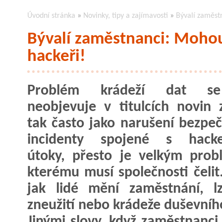
Úvodní stránka
»
Novinky, tipy a zajímavosti
»
Bývalí zaměst
Bývalí zaměstnanci: Mohou
hackeři!
Problém krádeží dat se
neobjevuje v titulcích novin 
tak často jako narušení bezpeč
incidenty spojené s hacke
útoky, přesto je velkým pro
kterému musí společnosti čelit.
jak lidé mění zaměstnání, lz
zneužití nebo krádeže duševního
Jinými slovy, když zaměstnanci