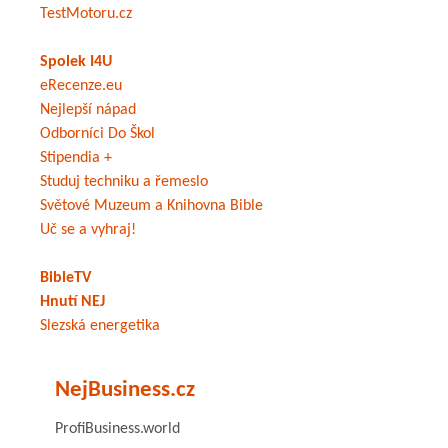
TestMotoru.cz
Spolek I4U
eRecenze.eu
Nejlepší nápad
Odborníci Do Škol
Stipendia +
Studuj techniku a řemeslo
Světové Muzeum a Knihovna Bible
Uč se a vyhraj!
BibleTV
Hnutí NEJ
Slezská energetika
NejBusiness.cz
ProfiBusiness.world