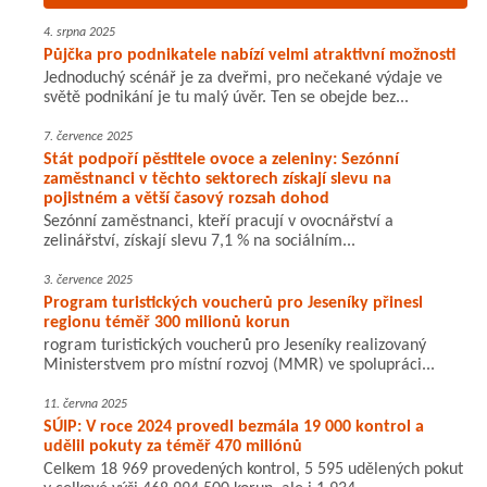
4. srpna 2025
Půjčka pro podnikatele nabízí velmi atraktivní možnosti
Jednoduchý scénář je za dveřmi, pro nečekané výdaje ve
světě podnikání je tu malý úvěr. Ten se obejde bez...
7. července 2025
Stát podpoří pěstitele ovoce a zeleniny: Sezónní
zaměstnanci v těchto sektorech získají slevu na
pojistném a větší časový rozsah dohod
Sezónní zaměstnanci, kteří pracují v ovocnářství a
zelinářství, získají slevu 7,1 % na sociálním...
3. července 2025
Program turistických voucherů pro Jeseníky přinesl
regionu téměř 300 milionů korun
rogram turistických voucherů pro Jeseníky realizovaný
Ministerstvem pro místní rozvoj (MMR) ve spolupráci...
11. června 2025
SÚIP: V roce 2024 provedl bezmála 19 000 kontrol a
udělil pokuty za téměř 470 miliónů
Celkem 18 969 provedených kontrol, 5 595 udělených pokut