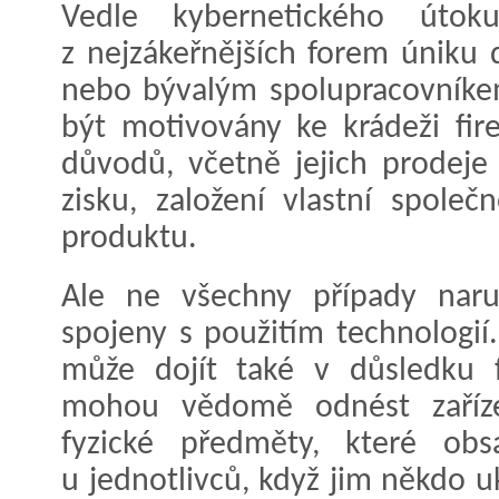
Vedle kybernetického úto
z nejzákeřnějších forem úniku
nebo bývalým spolupracovník
být motivovány ke krádeži fir
důvodů, včetně jejich prodej
zisku, založení vlastní společ
produktu.
Ale ne všechny případy naru
spojeny s použitím technologií
může dojít také v důsledku fy
mohou vědomě odnést zaříze
fyzické předměty, které obs
u jednotlivců, když jim někdo 