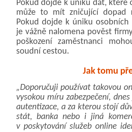
Pokud dojde k úniku dat, které 
může to mít zničující dopad n
Pokud dojde k úniku osobních 
je vážně nalomena pověst firmy
poškození zaměstnanci moho
soudní cestou.
Jak tomu př
„Doporučuji používat takovou onl
vysokou míru zabezpečení, dnes
autentizace, a za kterou stojí d
stát, banka nebo i jiná komerč
v poskytování služeb online id