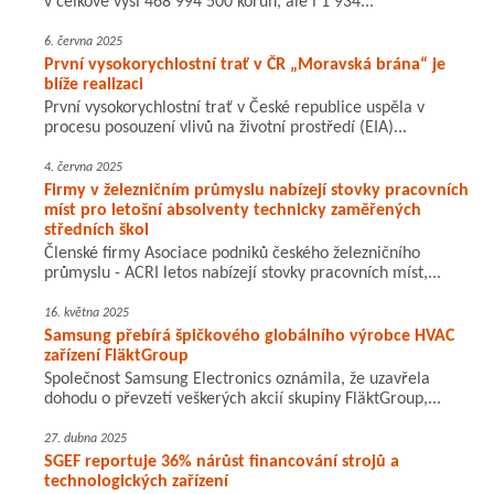
v celkové výši 468 994 500 korun, ale i 1 934...
6. června 2025
První vysokorychlostní trať v ČR „Moravská brána“ je
blíže realizaci
První vysokorychlostní trať v České republice uspěla v
procesu posouzení vlivů na životní prostředí (EIA)...
4. června 2025
Firmy v železničním průmyslu nabízejí stovky pracovních
míst pro letošní absolventy technicky zaměřených
středních škol
Členské firmy Asociace podniků českého železničního
průmyslu - ACRI letos nabízejí stovky pracovních míst,...
16. května 2025
Samsung přebírá špičkového globálního výrobce HVAC
zařízení FläktGroup
Společnost Samsung Electronics oznámila, že uzavřela
dohodu o převzetí veškerých akcií skupiny FläktGroup,...
27. dubna 2025
SGEF reportuje 36% nárůst financování strojů a
technologických zařízení