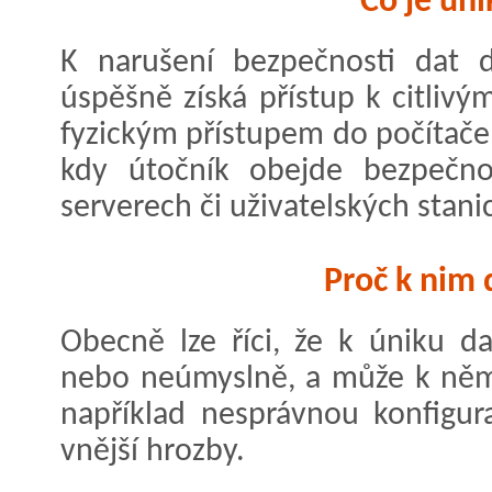
Co je úni
K narušení bezpečnosti dat d
úspěšně získá přístup k citlivý
fyzickým přístupem do počítač
kdy útočník obejde bezpečnos
serverech či uživatelských stani
Proč k nim 
Obecně lze říci, že k úniku d
nebo neúmyslně, a může k němu
například nesprávnou konfigur
vnější hrozby.