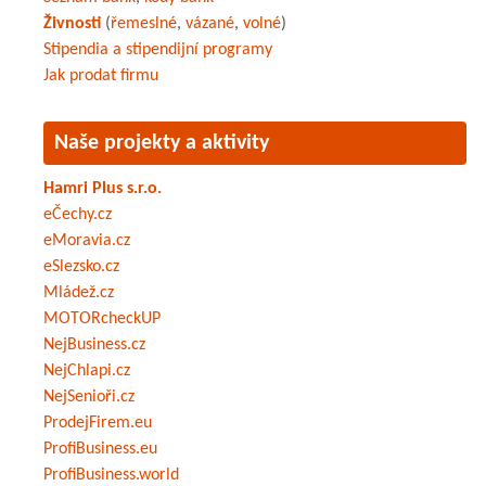
Živnosti
(
řemeslné
,
vázané
,
volné
)
Stipendia a stipendijní programy
Jak prodat firmu
Naše projekty a aktivity
Hamri Plus s.r.o.
eČechy.cz
eMoravia.cz
eSlezsko.cz
Mládež.cz
MOTORcheckUP
NejBusiness.cz
NejChlapi.cz
NejSenioři.cz
ProdejFirem.eu
ProfiBusiness.eu
ProfiBusiness.world