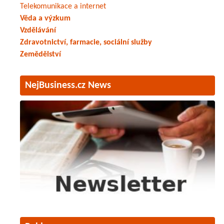
Telekomunikace a internet
Věda a výzkum
Vzdělávání
Zdravotnictví, farmacie, sociální služby
Zemědělství
NejBusiness.cz News