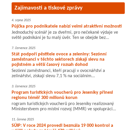
Zajímavosti a tiskové zprávy
4. srpna 2025
Půjčka pro podnikatele nabízí velmi atraktivní možnosti
Jednoduchý scénář je za dveřmi, pro nečekané výdaje ve
světě podnikání je tu malý úvěr. Ten se obejde bez...
7. července 2025
Stát podpoří pěstitele ovoce a zeleniny: Sezónní
zaměstnanci v těchto sektorech získají slevu na
pojistném a větší časový rozsah dohod
Sezónní zaměstnanci, kteří pracují v ovocnářství a
zelinářství, získají slevu 7,1 % na sociálním...
3. července 2025
Program turistických voucherů pro Jeseníky přinesl
regionu téměř 300 milionů korun
rogram turistických voucherů pro Jeseníky realizovaný
Ministerstvem pro místní rozvoj (MMR) ve spolupráci...
11. června 2025
SÚIP: V roce 2024 provedl bezmála 19 000 kontrol a