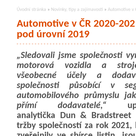
Úvodní stránka
»
Novinky, tipy a zajímavosti
»
Automotive v Č
Automotive v ČR 2020-2021:
pod úrovní 2019
„Sledovali jsme společnosti vyr
motorová vozidla a stro
všeobecné účely a dodava
společnosti působící v se
automobilového průmyslu jak
přímí dodavatelé,“
upře
analytička Dun & Bradstreet 
tržby společností za rok 2021, 
zveřejnily ve sbírce listin, j