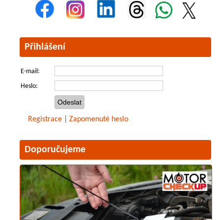
Přihlášení
E-mail:
Heslo:
Registrace
|
Zapomenuté heslo
Doporučujeme