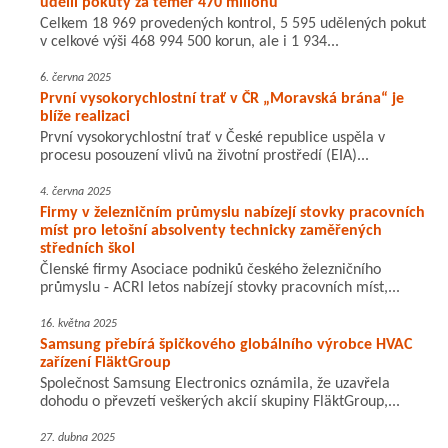
udělil pokuty za téměř 470 miliónů
Celkem 18 969 provedených kontrol, 5 595 udělených pokut
v celkové výši 468 994 500 korun, ale i 1 934...
6. června 2025
První vysokorychlostní trať v ČR „Moravská brána“ je
blíže realizaci
První vysokorychlostní trať v České republice uspěla v
procesu posouzení vlivů na životní prostředí (EIA)...
4. června 2025
Firmy v železničním průmyslu nabízejí stovky pracovních
míst pro letošní absolventy technicky zaměřených
středních škol
Členské firmy Asociace podniků českého železničního
průmyslu - ACRI letos nabízejí stovky pracovních míst,...
16. května 2025
Samsung přebírá špičkového globálního výrobce HVAC
zařízení FläktGroup
Společnost Samsung Electronics oznámila, že uzavřela
dohodu o převzetí veškerých akcií skupiny FläktGroup,...
27. dubna 2025