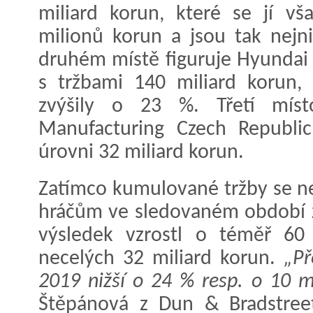
miliard korun, které se jí vš
milionů korun a jsou tak nejni
druhém místě figuruje Hyundai
s tržbami 140 miliard korun,
zvýšily o 23 %. Třetí míst
Manufacturing Czech Republic,
úrovni 32 miliard korun.
Zatímco kumulované tržby se n
hráčům ve sledovaném období z
výsledek vzrostl o téměř 60
necelých 32 miliard korun.
„Př
2019 nižší o 24 % resp. o 10 mi
Štěpánová z Dun & Bradstree