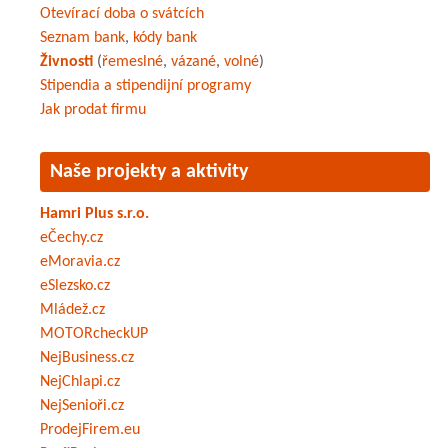
Otevírací doba o svátcích
Seznam bank
,
kódy bank
Živnosti
(
řemeslné
,
vázané
,
volné
)
Stipendia a stipendijní programy
Jak prodat firmu
Naše projekty a aktivity
Hamri Plus s.r.o.
eČechy.cz
eMoravia.cz
eSlezsko.cz
Mládež.cz
MOTORcheckUP
NejBusiness.cz
NejChlapi.cz
NejSenioři.cz
ProdejFirem.eu