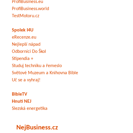
ProfiBusiness.eu
ProfiBusiness.world
TestMotoru.cz
Spolek I4U
eRecenze.eu
Nejlepší nápad
Odborníci Do Škol
Stipendia +
Studuj techniku a řemeslo
Světové Muzeum a Knihovna Bible
Uč se a vyhraj!
BibleTV
Hnutí NEJ
Slezská energetika
NejBusiness.cz