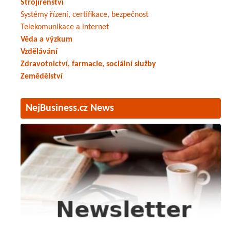
Strojírenství
Systémy řízení, certifikace, bezpečnost
Telekomunikace a internet
Věda a výzkum
Vzdělávání
Zdravotnictví, farmacie, sociální služby
Zemědělství
NejBusiness.cz News