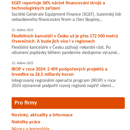
SGEF reportuje 36% nárůst financování strojů a
technologických zařízení
Société Générale Equipment Finance (SGEF), tuzemský lídr
nebankovního financování firem a člen Skupiny...
25. dubna 2025
Flexibilních kanceláří v Česku už je přes 172 500 metrů
čtverečních. A bude jich více i v regionech
Flexibilní kanceláře v Česku zažívají rekordní růst. Po
utlumení poptávky během pandemie sledujeme výrazné...
22. dubna 2025
IROP v roce 2024: 2 409 podpořených projektů a
investice za 26,5 miliardy korun
Integrovaný regionální operační program (IROP) v roce
2024 významně podpořil rozvoj regionů napříč všemi...
Pro firmy
Novinky, aktuality a informace
Nabídky práce
Názory a komentáře