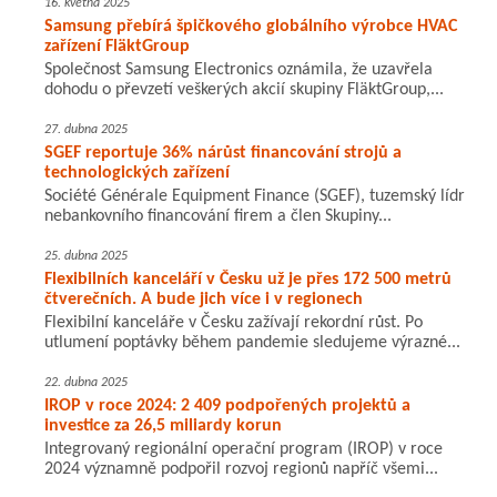
16. května 2025
Samsung přebírá špičkového globálního výrobce HVAC
zařízení FläktGroup
Společnost Samsung Electronics oznámila, že uzavřela
dohodu o převzetí veškerých akcií skupiny FläktGroup,...
27. dubna 2025
SGEF reportuje 36% nárůst financování strojů a
technologických zařízení
Société Générale Equipment Finance (SGEF), tuzemský lídr
nebankovního financování firem a člen Skupiny...
25. dubna 2025
Flexibilních kanceláří v Česku už je přes 172 500 metrů
čtverečních. A bude jich více i v regionech
Flexibilní kanceláře v Česku zažívají rekordní růst. Po
utlumení poptávky během pandemie sledujeme výrazné...
22. dubna 2025
IROP v roce 2024: 2 409 podpořených projektů a
investice za 26,5 miliardy korun
Integrovaný regionální operační program (IROP) v roce
2024 významně podpořil rozvoj regionů napříč všemi...