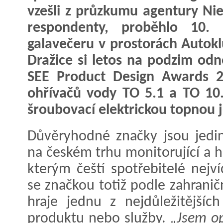
vzešli z průzkumu agentury Nie
respondenty, proběhlo 10. 
galavečeru v prostorách Autokl
Dražice si letos na podzim odne
SEE Product Design Awards 20
ohřívačů vody TO 5.1 a TO 10
šroubovací elektrickou topnou j
Důvěryhodné značky jsou jedi
na českém trhu monitorující a 
kterým čeští spotřebitelé nejv
se značkou totiž podle zahrani
hraje jednu z nejdůležitějších
produktu nebo služby.
„Jsem op