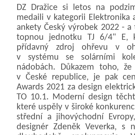
DZ Dražice si letos na podzi
medaili v kategorii Elektronika 
ankety Český výrobek 2022 - a 
topnou jednotku TJ 6/4" E, k
přídavný zdroj ohřevu v oh
v systému se solárními kol
nádobách. Důkazem toho, že 
v České republice, je pak ce
Awards 2021 za design elektric
TO 10.1. Moderní design těch
které uspěly v široké konkuren
střední a jihovýchodní Evrop
designér Zdeněk Veverka, s n