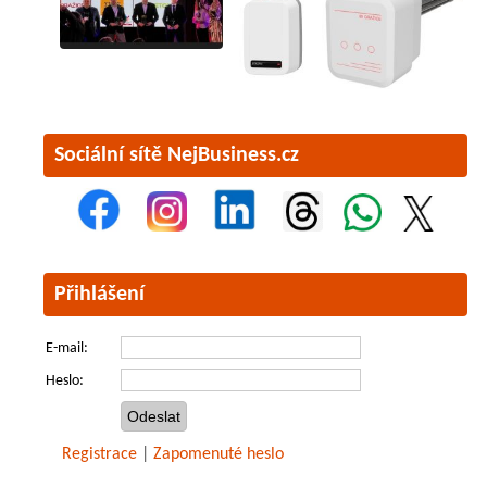
Sociální sítě NejBusiness.cz
Přihlášení
E-mail:
Heslo:
Registrace
|
Zapomenuté heslo