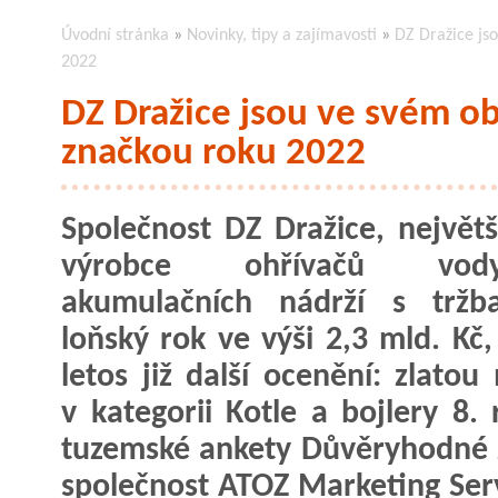
Úvodní stránka
»
Novinky, tipy a zajímavosti
»
DZ Dražice js
2022
DZ Dražice jsou ve svém o
značkou roku 2022
Společnost DZ Dražice, největš
výrobce ohřívačů v
akumulačních nádrží s tržb
loňský rok ve výši 2,3 mld. Kč,
letos již další ocenění: zlatou
v kategorii Kotle a bojlery 8. 
tuzemské ankety Důvěryhodné z
společnost ATOZ Marketing Servi