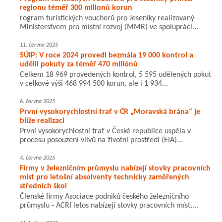
regionu téměř 300 milionů korun
rogram turistických voucherů pro Jeseníky realizovaný
Ministerstvem pro místní rozvoj (MMR) ve spolupráci...
11. června 2025
SÚIP: V roce 2024 provedl bezmála 19 000 kontrol a
udělil pokuty za téměř 470 miliónů
Celkem 18 969 provedených kontrol, 5 595 udělených pokut
v celkové výši 468 994 500 korun, ale i 1 934...
6. června 2025
První vysokorychlostní trať v ČR „Moravská brána“ je
blíže realizaci
První vysokorychlostní trať v České republice uspěla v
procesu posouzení vlivů na životní prostředí (EIA)...
4. června 2025
Firmy v železničním průmyslu nabízejí stovky pracovních
míst pro letošní absolventy technicky zaměřených
středních škol
Členské firmy Asociace podniků českého železničního
průmyslu - ACRI letos nabízejí stovky pracovních míst,...