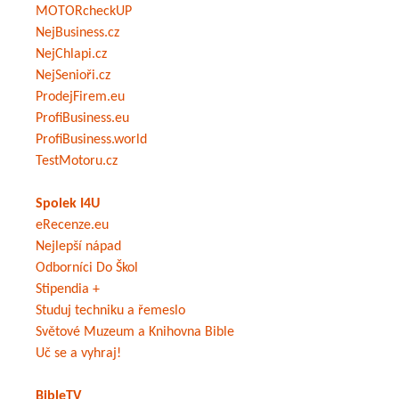
MOTORcheckUP
NejBusiness.cz
NejChlapi.cz
NejSenioři.cz
ProdejFirem.eu
ProfiBusiness.eu
ProfiBusiness.world
TestMotoru.cz
Spolek I4U
eRecenze.eu
Nejlepší nápad
Odborníci Do Škol
Stipendia +
Studuj techniku a řemeslo
Světové Muzeum a Knihovna Bible
Uč se a vyhraj!
BibleTV