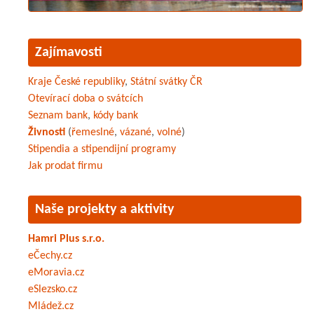
Zajímavosti
Kraje České republiky
,
Státní svátky ČR
Otevírací doba o svátcích
Seznam bank
,
kódy bank
Živnosti
(
řemeslné
,
vázané
,
volné
)
Stipendia a stipendijní programy
Jak prodat firmu
Naše projekty a aktivity
Hamri Plus s.r.o.
eČechy.cz
eMoravia.cz
eSlezsko.cz
Mládež.cz