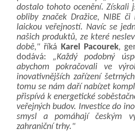
dostalo tohoto ocenění. Získali 
obliby značek Dražice, NIBE č
laickou veřejností. Navíc se jed
našich produktů, ze které nesle
době,"
říká
Karel Pacourek
, ge
dodává:
„Každý podobný úspě
abychom pokračovali ve výrob
inovativnějších zařízení šetrnýc
tomu se nám daří nabízet komple
přispívá k energetické soběstačn
veřejných budov. Investice do in
smysl a pomáhají českým vý
zahraniční trhy."