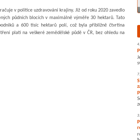
čuje v politice uzdravování krajiny. Již od roku 2020 zavedlo
žených půdních blocích v maximálně výměře 30 hektarů. Tato
dniků a 600 tisíc hektarů polí, což byla přibližně čtvrtina
tření platí na veškeré zemědělské půdě v ČR, bez ohledu na
4
P
J
s
7
S
z
p
S
z
3
P
r
r