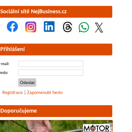
Sociální sítě NejBusiness.cz
Přihlášení
-mail:
eslo:
Registrace
|
Zapomenuté heslo
Doporučujeme