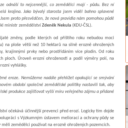
roze odnáší to nejcennější, co zemědělci mají - půdu. Bez ní
celá krajina. Jako bývalý starosta jsem viděl bahno splavené
. Jsem proto přesvědčen, že nová pravidla nám pomohou půdě
kl ministr zemědělství
Zdeněk Nekula
(KDU-ČSL).
ijaté změny, podle kterých od příštího roku nebudou moci
u) na ploše větší než 10 hektarů na silně erozně ohrožených
y, krajinnými prvky nebo prostřídáním více plodin. Od roku
ch ploch. Úroveň erozní ohroženosti a podíl výměry polí, na
rozní vyhlášky.
trné eroze. Nemůžeme nadále přehlížet opakující se smývání
novém období společné zemědělské politiky nastavili tak, aby
ké produkce zajišťovat vyšší míru veřejného zájmu a přidané
tví očekává účinnější prevenci před erozí. Logicky tím dojde
polupráci s Výzkumným ústavem meliorací a ochrany půdy se
by měli zemědělci používat na erozně ohrožených pozemcích.