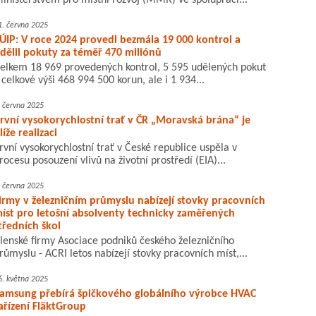
inisterstvem pro místní rozvoj (MMR) ve spolupráci...
1. června 2025
ÚIP: V roce 2024 provedl bezmála 19 000 kontrol a
dělil pokuty za téměř 470 miliónů
elkem 18 969 provedených kontrol, 5 595 udělených pokut
 celkové výši 468 994 500 korun, ale i 1 934...
. června 2025
rvní vysokorychlostní trať v ČR „Moravská brána“ je
líže realizaci
rvní vysokorychlostní trať v České republice uspěla v
rocesu posouzení vlivů na životní prostředí (EIA)...
. června 2025
irmy v železničním průmyslu nabízejí stovky pracovních
íst pro letošní absolventy technicky zaměřených
tředních škol
lenské firmy Asociace podniků českého železničního
růmyslu - ACRI letos nabízejí stovky pracovních míst,...
6. května 2025
amsung přebírá špičkového globálního výrobce HVAC
ařízení FläktGroup