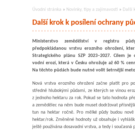
Úvodní stránka
»
Novinky, tipy a zajímavosti
»
Další 
Další krok k posílení ochrany p
Ministerstvo zemědělství v registru půd
předpokládanou vrstvu erozního ohrožení, kte
Strategického plánu SZP 2023–2027. Cílem je 
vodní erozí, která v Česku ohrožuje až 60 % ce
Na těchto půdách bude nutné volit šetrnější met
Nová vrstva erozního ohrožení začne platit pro p
středně hlubokými půdami, ze kterých se vinou eroz
z jednoho hektaru za rok. Pokud se tato hodnota pře
a zemědělec na něm bude muset dodržovat přísnější 
tun na hektar ročně. Pro mělké půdy budou nově 
hektar/rok. Změněné hodnoty už obsahuje i vyhláš
ještě používána dosavadní vrstva, a tedy i současná p