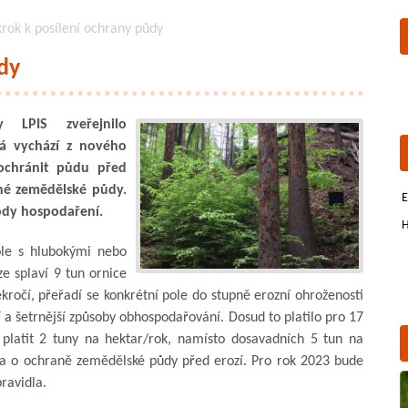
krok k posílení ochrany půdy
ůdy
y LPIS zveřejnilo
rá vychází z nového
ochránit půdu před
nné zemědělské půdy.
E
ody hospodaření.
H
ole s hlubokými nebo
e splaví 9 tun ornice
kročí, přeřadí se konkrétní pole do stupně erozní ohroženosti
a šetrnější způsoby obhospodařování. Dosud to platilo pro 17
platit 2 tuny na hektar/rok, namísto dosavadních 5 tun na
ka o ochraně zemědělské půdy před erozí. Pro rok 2023 bude
ravidla.