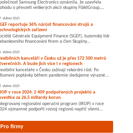
polečnost Samsung Electronics oznámila, že uzavřela
ohodu o převzetí veškerých akcií skupiny FläktGroup,...
7. dubna 2025
GEF reportuje 36% nárůst financování strojů a
echnologických zařízení
ociété Générale Equipment Finance (SGEF), tuzemský lídr
ebankovního financování firem a člen Skupiny...
5. dubna 2025
lexibilních kanceláří v Česku už je přes 172 500 metrů
tverečních. A bude jich více i v regionech
lexibilní kanceláře v Česku zažívají rekordní růst. Po
tlumení poptávky během pandemie sledujeme výrazné...
2. dubna 2025
ROP v roce 2024: 2 409 podpořených projektů a
nvestice za 26,5 miliardy korun
ntegrovaný regionální operační program (IROP) v roce
024 významně podpořil rozvoj regionů napříč všemi...
Pro firmy