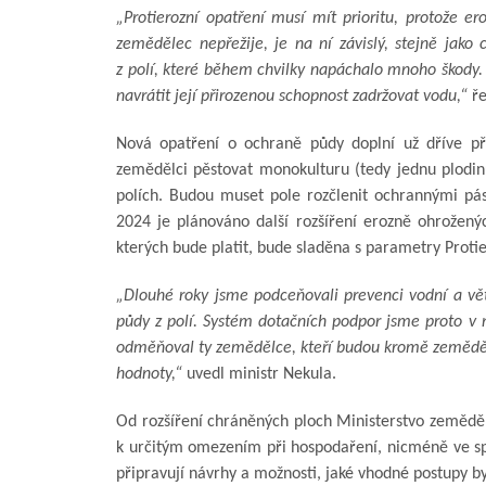
„Protierozní opatření musí mít prioritu, protože e
zemědělec nepřežije, je na ní závislý, stejně jako 
z polí, které během chvilky napáchalo mnoho škody
navrátit její přirozenou schopnost zadržovat vodu,“
ře
Nová opatření o ochraně půdy doplní už dříve př
zemědělci pěstovat monokulturu (tedy jednu plodin
polích. Budou muset pole rozčlenit ochrannými pás
2024 je plánováno další rozšíření erozně ohrožený
kterých bude platit, bude sladěna s parametry Protie
„Dlouhé roky jsme podceňovali prevenci vodní a vě
půdy z polí. Systém dotačních podpor jsme proto v 
odměňoval ty zemědělce, kteří budou kromě zeměděls
hodnoty,“
uvedl ministr Nekula.
Od rozšíření chráněných ploch Ministerstvo zeměděls
k určitým omezením při hospodaření, nicméně ve s
připravují návrhy a možnosti, jaké vhodné postupy 