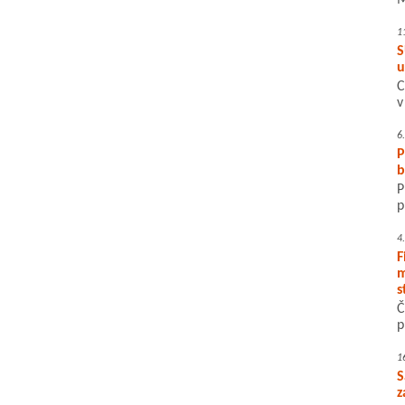
M
1
S
u
C
v
6
P
b
P
p
4
F
m
s
Č
p
1
S
z