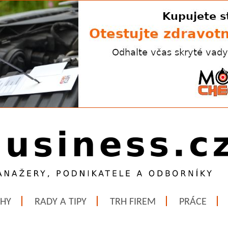
ĚHY
RADY A TIPY
TRH FIREM
PRÁCE