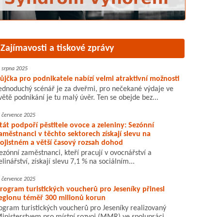
Zajímavosti a tiskové zprávy
. srpna 2025
ůjčka pro podnikatele nabízí velmi atraktivní možnosti
ednoduchý scénář je za dveřmi, pro nečekané výdaje ve
větě podnikání je tu malý úvěr. Ten se obejde bez...
. července 2025
tát podpoří pěstitele ovoce a zeleniny: Sezónní
aměstnanci v těchto sektorech získají slevu na
ojistném a větší časový rozsah dohod
ezónní zaměstnanci, kteří pracují v ovocnářství a
elinářství, získají slevu 7,1 % na sociálním...
. července 2025
rogram turistických voucherů pro Jeseníky přinesl
egionu téměř 300 milionů korun
ogram turistických voucherů pro Jeseníky realizovaný