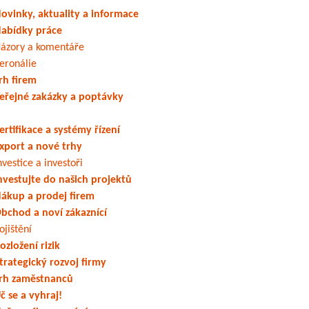
ovinky, aktuality a informace
abídky práce
ázory a komentáře
eronálie
rh firem
eřejné zakázky a poptávky
ertifikace a systémy řízení
xport a nové trhy
nvestice a investoři
nvestujte do našich projektů
ákup a prodej firem
bchod a noví zákaznící
ojištění
ozložení rizik
trategický rozvoj firmy
rh zaměstnanců
č se a vyhraj!