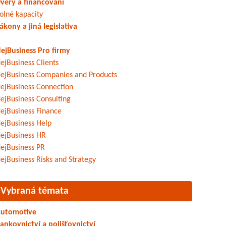
věry a financování
olné kapacity
ákony a jiná legislativa
ejBusiness Pro firmy
ejBusiness Clients
ejBusiness Companies and Products
ejBusiness Connection
ejBusiness Consulting
ejBusiness Finance
ejBusiness Help
ejBusiness HR
ejBusiness PR
ejBusiness Risks and Strategy
Vybraná témata
utomotive
ankovnictví a pojišťovnictví