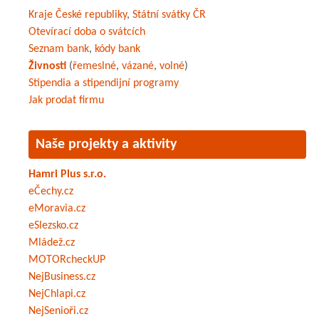
Kraje České republiky
,
Státní svátky ČR
Otevírací doba o svátcích
Seznam bank
,
kódy bank
Živnosti
(
řemeslné
,
vázané
,
volné
)
Stipendia a stipendijní programy
Jak prodat firmu
Naše projekty a aktivity
Hamri Plus s.r.o.
eČechy.cz
eMoravia.cz
eSlezsko.cz
Mládež.cz
MOTORcheckUP
NejBusiness.cz
NejChlapi.cz
NejSenioři.cz