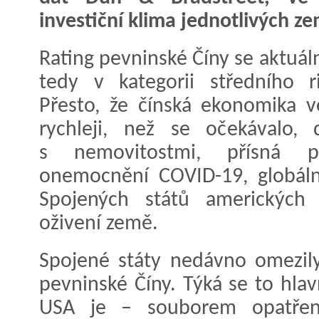
investiční klima jednotlivých ze
Rating pevninské Číny se aktuá
tedy v kategorii středního ri
Přesto, že čínská ekonomika v
rychleji, než se očekávalo, 
s nemovitostmi, přísná po
onemocnění COVID-19, globální
Spojených států amerických 
oživení země.
Spojené státy nedávno omezil
pevninské Číny. Týká se to hla
USA je – souborem opatření