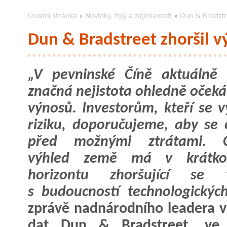
Úvodní stránka
»
Novinky, tipy a zajímavosti
»
Dun & Bradstre
Dun & Bradstreet zhoršil v
„V pevninské Číně aktuálně 
značná nejistota ohledně oček
výnosů. Investorům, kteří se v
riziku, doporučujeme, aby se c
před možnými ztrátami. C
výhled země má v krátk
horizontu zhoršující se 
s budoucností technologických
zprávě nadnárodního leadera v
dat Dun & Bradstreet, ve 