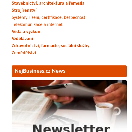
Stavebnictví, architektura a řemesla
Strojírenství
Systémy řízení, certifikace, bezpečnost
Telekomunikace a internet
Věda a výzkum
Vzdělávání
Zdravotnictví, farmacie, sociální služby
Zemědělství
NejBusiness.cz News