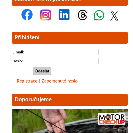
Přihlášení
E-mail:
Heslo:
Registrace
|
Zapomenuté heslo
Doporučujeme