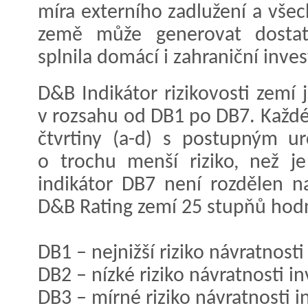
míra externího zadlužení a všech
země může generovat dostat
splnila domácí i zahraniční inves
D&B Indikátor rizikovosti zemí
v rozsahu od DB1 po DB7. Každé
čtvrtiny (a-d) s postupným u
o trochu menší riziko, než j
indikátor DB7 není rozdělen n
D&B Rating zemí 25 stupňů hod
DB1 – nejnižší riziko návratnosti
DB2 – nízké riziko návratnosti in
DB3 – mírné riziko návratnosti i