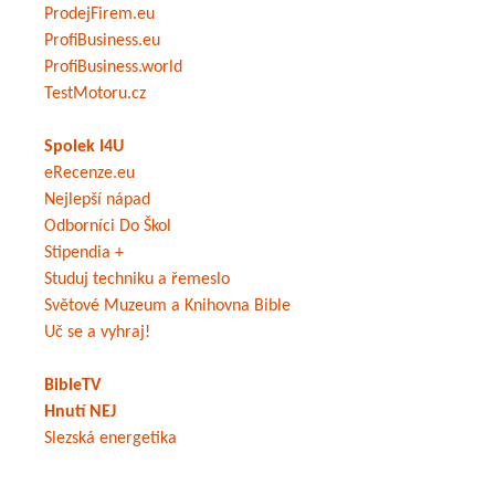
ProdejFirem.eu
ProfiBusiness.eu
ProfiBusiness.world
TestMotoru.cz
Spolek I4U
eRecenze.eu
Nejlepší nápad
Odborníci Do Škol
Stipendia +
Studuj techniku a řemeslo
Světové Muzeum a Knihovna Bible
Uč se a vyhraj!
BibleTV
Hnutí NEJ
Slezská energetika