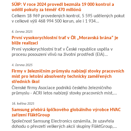
SÚIP: V roce 2024 provedl bezmála 19 000 kontrol a
udělil pokuty za téměř 470 miliónů
Celkem 18 969 provedených kontrol, 5 595 udělených pokut
v celkové výši 468 994 500 korun, ale i 1 934...
6. června 2025
První vysokorychlostní trať v ČR „Moravská brána“ je
blíže realizaci
První vysokorychlostní trať v České republice uspěla v
procesu posouzení vlivů na životní prostředí (EIA)...
4. června 2025
Firmy v železničním průmyslu nabízejí stovky pracovních
míst pro letošní absolventy technicky zaměřených
středních škol
Členské firmy Asociace podniků českého železničního
průmyslu - ACRI letos nabízejí stovky pracovních míst,...
16. května 2025
Samsung přebírá špičkového globálního výrobce HVAC
zařízení FläktGroup
Společnost Samsung Electronics oznámila, že uzavřela
dohodu o převzetí veškerých akcií skupiny FläktGroup,...