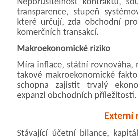
Neporušitelnost kontraktu, so
transparence, stupeň systémov
které určují, zda obchodní pr
komerčních transakcí.
Makroekonomické riziko
Míra inflace, státní rovnováha,
takové makroekonomické faktory
schopna zajistit trvalý eko
expanzi obchodních příležitostí.
Externí 
Stávající účetní bilance, kapit