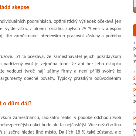
ládá skepse
individuálních podmínkách, optimistický výsledek očekává jen
tel vyjde vstříc v plném rozsahu, zbylých 29 % věří v alespoň
ají tito zaměstnanci především o pracovní zásluhy a potřebu
4
P
J
 růžově. 51 % očekává, že zaměstnavatel jejich požadavkům
s
jich nadřízený využije zejména toho, že ani bez jeho ústupku
že vedoucí tvrdě hájí zájmy firmy a není příliš svolný ke
7
š argumenty obecné povahy. Typicky pražským odůvodněním
S
z
p
S
z
ít o dům dál?
3
avkům zaměstnanců, radikální reakci v podobě odchodu zvolí
P
r
bezpečnější reakcí bude ale ta nejčastější. Více než čtvrtina
r
veň si začne hledat jiné místo. Dalších 18 % také zůstane, ale