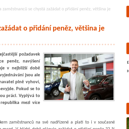
a zaměstnanců se chystá zažádat o přidání peněz, většina je
ažádat o přidání peněz, většina je
ejčastější požadavek
ce peněz, navýšení
E
je v nejbližší době
H
vyjednávání jsou ale
tnavatel plně vyhoví,
nevyjde. Pokud se to
nou práci. Vyplývá to
republika mezi více
vkem zaměstnanců na své nadřízené a platí to i v současné