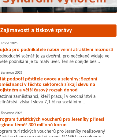
Zajímavosti a tiskové zprávy
. srpna 2025
ůjčka pro podnikatele nabízí velmi atraktivní možnosti
ednoduchý scénář je za dveřmi, pro nečekané výdaje ve
větě podnikání je tu malý úvěr. Ten se obejde bez...
. července 2025
tát podpoří pěstitele ovoce a zeleniny: Sezónní
aměstnanci v těchto sektorech získají slevu na
ojistném a větší časový rozsah dohod
ezónní zaměstnanci, kteří pracují v ovocnářství a
elinářství, získají slevu 7,1 % na sociálním...
. července 2025
rogram turistických voucherů pro Jeseníky přinesl
egionu téměř 300 milionů korun
ogram turistických voucherů pro Jeseníky realizovaný