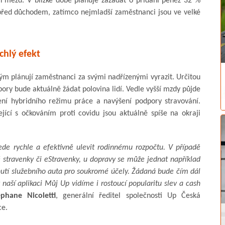
ch mezd. V blízké době plánuje zažádat o přidání peněz 32 %
 před důchodem, zatímco nejmladší zaměstnanci jsou ve velké
chlý efekt
ým plánují zaměstnanci za svými nadřízenými vyrazit. Určitou
ory bude aktuálně žádat polovina lidí. Vedle vyšší mzdy půjde
dení hybridního režimu práce a navýšení podpory stravování.
ící s očkováním proti covidu jsou aktuálně spíše na okraji
de rychle a efektivně ulevit rodinnému rozpočtu. V případě
 stravenky či eStravenky, u dopravy se může jednat například
utí služebního auta pro soukromé účely. Žádaná bude čím dál
naší aplikaci Můj Up vidíme i rostoucí popularitu slev a cash
éphane Nicoletti
, generální ředitel společnosti Up Česká
ce.