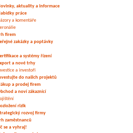
ovinky, aktuality a informace
abídky práce
ázory a komentáře
eronálie
rh firem
eřejné zakázky a poptávky
ertifikace a systémy řízení
xport a nové trhy
nvestice a investoři
nvestujte do našich projektů
ákup a prodej firem
bchod a noví zákaznící
ojištění
ozložení rizik
trategický rozvoj firmy
rh zaměstnanců
č se a vyhraj!