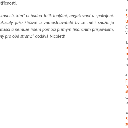
M
třícnosti.
1
nanců, kteří nebudou tolik loajální, angažovaní a spokojení.
S
u
ukázaly jako klíčové a zaměstnavatelé by se měli snažit je
C
 situaci a nemůže lidem pomoci přímým finančním příspěvkem,
v
lný pro obě strany,“
dodává Nicoletti.
6
P
b
P
p
4
F
m
s
Č
p
1
S
z