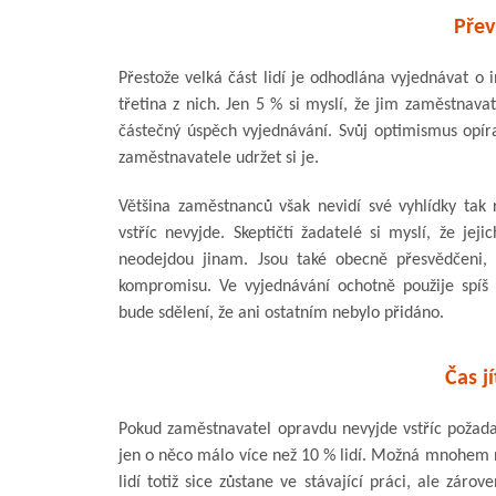
Přev
Přestože velká část lidí je odhodlána vyjednávat o 
třetina z nich. Jen 5 % si myslí, že jim zaměstnava
částečný úspěch vyjednávání. Svůj optimismus opír
zaměstnavatele udržet si je.
Většina zaměstnanců však nevidí své vyhlídky tak
vstříc nevyjde. Skeptičtí žadatelé si myslí, že je
neodejdou jinam. Jsou také obecně přesvědčeni, 
kompromisu. Ve vyjednávání ochotně použije spí
bude sdělení, že ani ostatním nebylo přidáno.
Čas j
Pokud zaměstnavatel opravdu nevyjde vstříc požad
jen o něco málo více než 10 % lidí. Možná mnohem ne
lidí totiž sice zůstane ve stávající práci, ale záro