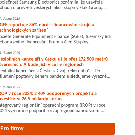
polečnost Samsung Electronics oznámila, že uzavřela
ohodu o převzetí veškerých akcií skupiny FläktGroup,...
7. dubna 2025
GEF reportuje 36% nárůst financování strojů a
echnologických zařízení
ociété Générale Equipment Finance (SGEF), tuzemský lídr
ebankovního financování firem a člen Skupiny...
5. dubna 2025
lexibilních kanceláří v Česku už je přes 172 500 metrů
tverečních. A bude jich více i v regionech
lexibilní kanceláře v Česku zažívají rekordní růst. Po
tlumení poptávky během pandemie sledujeme výrazné...
2. dubna 2025
ROP v roce 2024: 2 409 podpořených projektů a
nvestice za 26,5 miliardy korun
ntegrovaný regionální operační program (IROP) v roce
024 významně podpořil rozvoj regionů napříč všemi...
Pro firmy