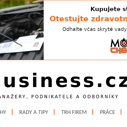
ĚHY
RADY A TIPY
TRH FIREM
PRÁCE