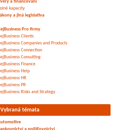
věry a financování
olné kapacity
ákony a jiná legislativa
ejBusiness Pro firmy
ejBusiness Clients
ejBusiness Companies and Products
ejBusiness Connection
ejBusiness Consulting
ejBusiness Finance
ejBusiness Help
ejBusiness HR
ejBusiness PR
ejBusiness Risks and Strategy
Vybraná témata
utomotive
ankovnictví a pojišťovnictví