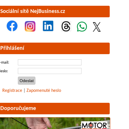
Sociální sítě NejBusiness.cz
Přihlášení
-mail:
eslo:
Registrace
|
Zapomenuté heslo
Doporučujeme