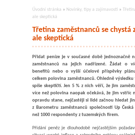
Úvodní stránka
»
Novinky, tipy a zajímavosti
»
Třetin
ale skeptická
Třetina zaměstnanců se chystá z
ale skeptická
Přidat peníze je v současné době jednoznačně n
zaměstnanců na jejich nadřízené. Žádat o ví
benefitů nebo o vyšší účelové příspěvky plánu
celkem polovina zaměstnanců. Ohledně výsledku 
spíše skeptičtí. Jen 5 % z nich věří, že jim zaměs
více než polovina naopak očekává, že jim vstříc 
opravdu stane, nejčastěji si lidé začnou hledat ji
z Barometru zaměstnanců společnosti Up Česká 
než 1000 respondenty z tuzemských firem.
Přidání peněz je dlouhodobě nejčastějším požada