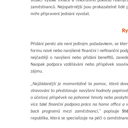
situaci vysoké inflace a rekordního poklesu reálný
zaměstnanců. Nejopatrnější jsou prokazatelně lidé
míře připraveni jednání vyvolat.
Ry
Přidání peněz ale není jediným požadavkem, se kter
formu nové nebo navýšené finanční i nefinanční podp
nejčastěji o navýšení nebo přidání benefitů, zave
Naopak podpora vzdělávání nebo příspěvek souvisej
zájmu.
„Nejžádanější je momentálně ta pomoc, která dove
stravování to představuje navýšení hodnoty papírové
o účelový příspěvek na pohonné hmoty nebo poskytn
více také finanční podpora práce na home office a v 
back programů mezi zaměstnanci,“
popisuje
St
republika, která se specializuje na péči o zaměstnan