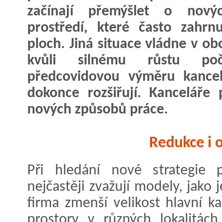
začínají přemýšlet o novýc
prostředí, které často zahrnu
ploch. Jiná situace vládne v o
kvůli silnému růstu po
předcovidovou výměru kancelá
dokonce rozšiřují. Kanceláře
nových způsobů práce.
Redukce i o
Při hledání nové strategie p
nejčastěji zvažují modely, jako
firma zmenší velikost hlavní k
prostory v různých lokalitác