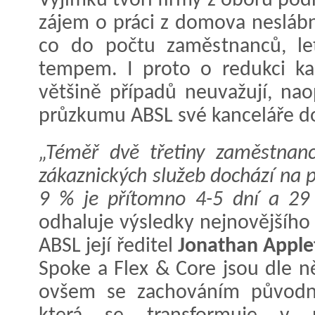
Výjimku tvoří firmy z oboru pod
zájem o práci z domova neslábn
co do počtu zaměstnanců, le
tempem. I proto o redukci ka
většině případů neuvažují, nao
průzkumu ABSL své kanceláře do
„Téměř dvě třetiny zaměstnanc
zákaznických služeb dochází na p
9 % je přítomno 4-5 dní a 29
odhaluje výsledky nejnovějšíh
ABSL její ředitel
Jonathan Apple
Spoke a Flex & Core jsou dle ně
ovšem se zachováním původní