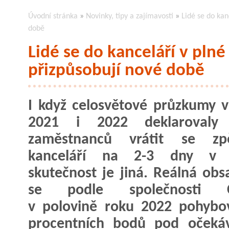
Úvodní stránka
»
Novinky, tipy a zajímavosti
»
Lidé se do kanc
době
Lidé se do kanceláří v plné s
přizpůsobují nové době
I když celosvětové průzkumy v
2021 i 2022 deklarovaly
zaměstnanců vrátit se z
kanceláří na 2-3 dny v 
skutečnost je jiná. Reálná obs
se podle společnosti Co
v polovině roku 2022 pohybo
procentních bodů pod očekáv