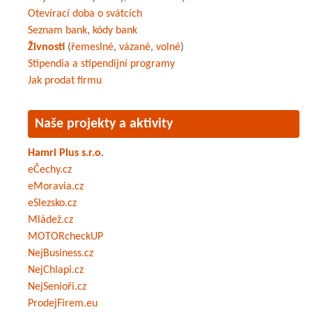
Otevírací doba o svátcích
Seznam bank
,
kódy bank
Živnosti
(
řemeslné
,
vázané
,
volné
)
Stipendia a stipendijní programy
Jak prodat firmu
Naše projekty a aktivity
Hamri Plus s.r.o.
eČechy.cz
eMoravia.cz
eSlezsko.cz
Mládež.cz
MOTORcheckUP
NejBusiness.cz
NejChlapi.cz
NejSenioři.cz
ProdejFirem.eu