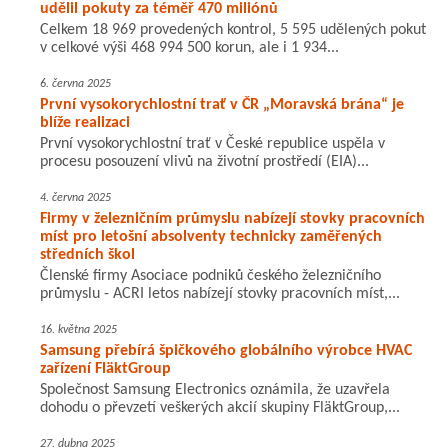
udělil pokuty za téměř 470 miliónů
Celkem 18 969 provedených kontrol, 5 595 udělených pokut
v celkové výši 468 994 500 korun, ale i 1 934...
6. června 2025
První vysokorychlostní trať v ČR „Moravská brána“ je
blíže realizaci
První vysokorychlostní trať v České republice uspěla v
procesu posouzení vlivů na životní prostředí (EIA)...
4. června 2025
Firmy v železničním průmyslu nabízejí stovky pracovních
míst pro letošní absolventy technicky zaměřených
středních škol
Členské firmy Asociace podniků českého železničního
průmyslu - ACRI letos nabízejí stovky pracovních míst,...
16. května 2025
Samsung přebírá špičkového globálního výrobce HVAC
zařízení FläktGroup
Společnost Samsung Electronics oznámila, že uzavřela
dohodu o převzetí veškerých akcií skupiny FläktGroup,...
27. dubna 2025