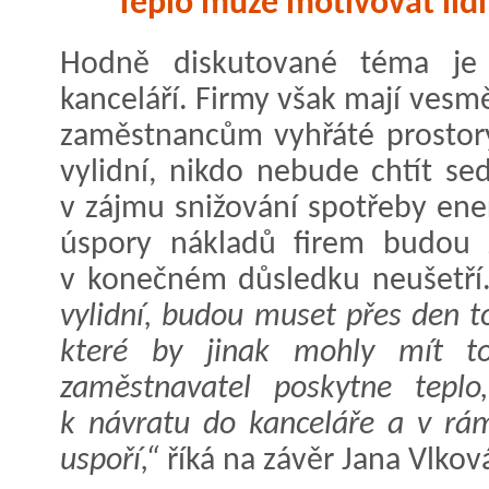
Teplo může motivovat lidi
Hodně diskutované téma je 
kanceláří. Firmy však mají ves
zaměstnancům vyhřáté prostory,
vylidní, nikdo nebude chtít se
v zájmu snižování spotřeby ener
úspory nákladů firem budou 
v konečném důsledku neušetří
vylidní, budou muset přes den to
které by jinak mohly mít to
zaměstnavatel poskytne teplo
k návratu do kanceláře a v rám
uspoří,“
říká na závěr Jana Vlkov