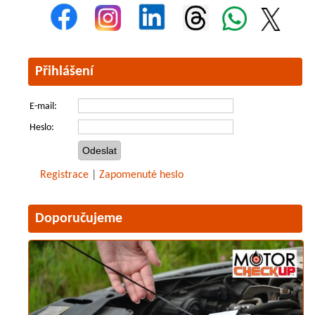
Přihlášení
E-mail:
Heslo:
Registrace
|
Zapomenuté heslo
Doporučujeme