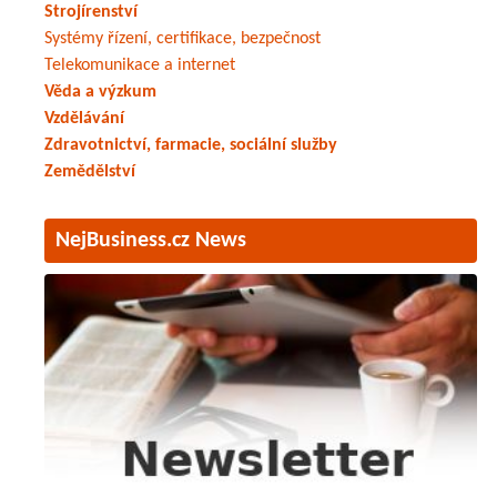
Strojírenství
Systémy řízení, certifikace, bezpečnost
Telekomunikace a internet
Věda a výzkum
Vzdělávání
Zdravotnictví, farmacie, sociální služby
Zemědělství
NejBusiness.cz News