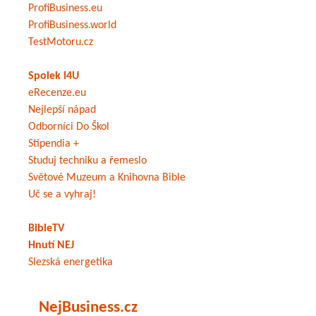
ProfiBusiness.eu
ProfiBusiness.world
TestMotoru.cz
Spolek I4U
eRecenze.eu
Nejlepší nápad
Odborníci Do Škol
Stipendia +
Studuj techniku a řemeslo
Světové Muzeum a Knihovna Bible
Uč se a vyhraj!
BibleTV
Hnutí NEJ
Slezská energetika
NejBusiness.cz