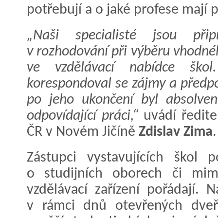
potřebují a o jaké profese mají
„Naši specialisté jsou při
v rozhodování při výběru vhodnéh
ve vzdělávací nabídce ško
korespondoval se zájmy a předpo
po jeho ukončení byl absolven
odpovídající práci,“
uvádí ředite
ČR v Novém Jičíně
Zdislav Zima
.
Zástupci vystavujících škol 
o studijních oborech či mimo
vzdělávací zařízení pořádají. 
v rámci dnů otevřených dveř