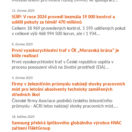
Ministerstvem pro místní rozvoj (MMR) ve spolupráci...
11. června 2025
SÚIP: V roce 2024 provedl bezmála 19 000 kontrol a
udělil pokuty za téměř 470 miliónů
Celkem 18 969 provedených kontrol, 5 595 udělených pokut
v celkové výši 468 994 500 korun, ale i 1 934...
6. června 2025
První vysokorychlostní trať v ČR „Moravská brána“ je
blíže realizaci
První vysokorychlostní trať v České republice uspěla v
procesu posouzení vlivů na životní prostředí (EIA)...
4. června 2025
Firmy v železničním průmyslu nabízejí stovky pracovních
míst pro letošní absolventy technicky zaměřených
středních škol
Členské firmy Asociace podniků českého železničního
průmyslu - ACRI letos nabízejí stovky pracovních míst,...
16. května 2025
Samsung přebírá špičkového globálního výrobce HVAC
zařízení FläktGroup