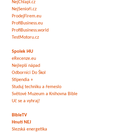
NejChlapi.cz
NejSenioři.cz
ProdejFirem.eu
ProfiBusiness.eu
ProfiBusiness.world
TestMotoru.cz
Spolek I4U
eRecenze.eu
Nejlepší nápad
Odborníci Do Škol
Stipendia +
Studuj techniku a řemeslo
Světové Muzeum a Knihovna Bible
Uč se a vyhraj!
BibleTV
Hnutí NEJ
Slezská energetika