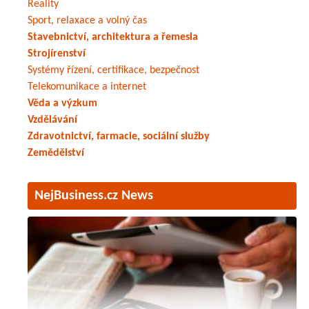
Reality
Sport, relaxace a volný čas
Stavebnictví, architektura a řemesla
Strojírenství
Systémy řízení, certifikace, bezpečnost
Telekomunikace a internet
Věda a výzkum
Vzdělávání
Zdravotnictví, farmacie, sociální služby
Zemědělství
NejBusiness.cz News