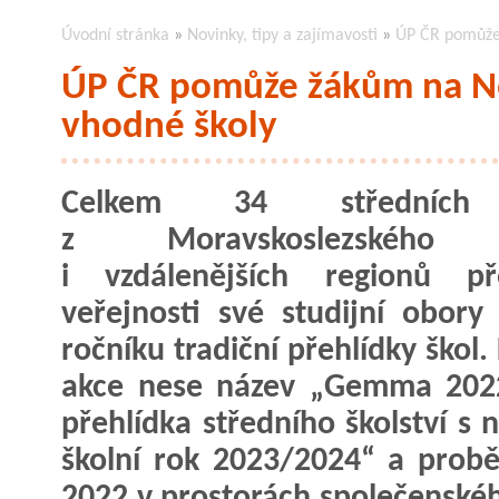
Úvodní stránka
»
Novinky, tipy a zajímavosti
»
ÚP ČR pomůže 
ÚP ČR pomůže žákům na No
vhodné školy
Celkem 34 středních
z Moravskoslezského 
i vzdálenějších regionů pře
veřejnosti své studijní obory
ročníku tradiční přehlídky škol.
akce nese název „Gemma 202
přehlídka středního školství s
školní rok 2023/2024“ a probě
2022 v prostorách společenskéh