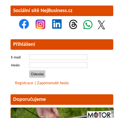
Sociální sítě NejBusiness.cz
Přihlášení
E-mail:
Heslo:
Registrace
|
Zapomenuté heslo
Doporučujeme