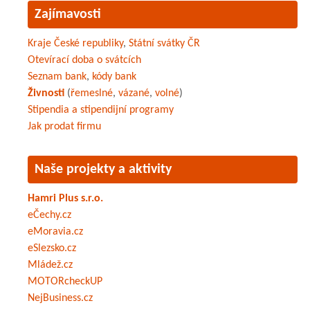
Zajímavosti
Kraje České republiky
,
Státní svátky ČR
Otevírací doba o svátcích
Seznam bank
,
kódy bank
Živnosti
(
řemeslné
,
vázané
,
volné
)
Stipendia a stipendijní programy
Jak prodat firmu
Naše projekty a aktivity
Hamri Plus s.r.o.
eČechy.cz
eMoravia.cz
eSlezsko.cz
Mládež.cz
MOTORcheckUP
NejBusiness.cz