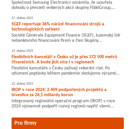
Společnost Samsung Electronics oznámila, že uzavřela
dohodu o převzetí veškerých akcií skupiny FläktGroup,...
27. dubna 2025
SGEF reportuje 36% nárůst financování strojů a
technologických zařízení
Société Générale Equipment Finance (SGEF), tuzemský lídr
nebankovního financování firem a člen Skupiny...
25. dubna 2025
Flexibilních kanceláří v Česku už je přes 172 500 metrů
čtverečních. A bude jich více i v regionech
Flexibilní kanceláře v Česku zažívají rekordní růst. Po
utlumení poptávky během pandemie sledujeme výrazné...
22. dubna 2025
IROP v roce 2024: 2 409 podpořených projektů a
investice za 26,5 miliardy korun
Integrovaný regionální operační program (IROP) v roce
2024 významně podpořil rozvoj regionů napříč všemi...
Pro firmy