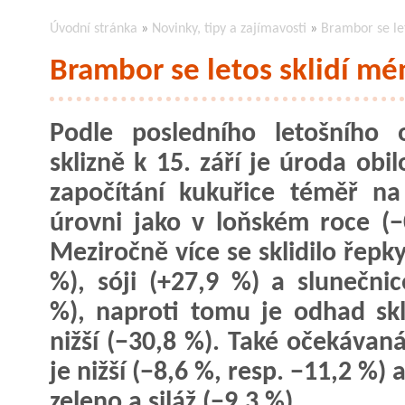
Úvodní stránka
»
Novinky, tipy a zajímavosti
»
Brambor se le
Brambor se letos sklidí mé
Podle posledního letošního 
sklizně k 15. září je úroda obi
započítání kukuřice téměř na
úrovni jako v loňském roce (−
Meziročně více se sklidilo řepk
%), sóji (+27,9 %) a slunečnic
%), naproti tomu je odhad sk
nižší (−30,8 %). Také očekáva
je nižší (−8,6 %, resp. −11,2 %) 
zeleno a siláž (−9,3 %).