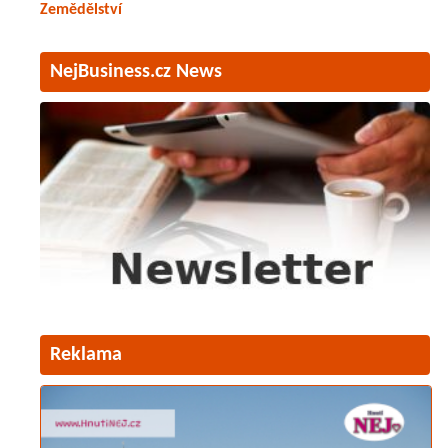
Zemědělství
NejBusiness.cz News
Reklama