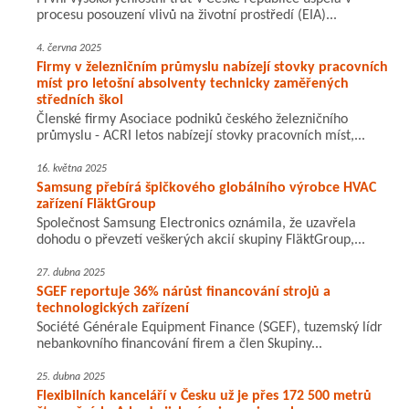
procesu posouzení vlivů na životní prostředí (EIA)...
4. června 2025
Firmy v železničním průmyslu nabízejí stovky pracovních
míst pro letošní absolventy technicky zaměřených
středních škol
Členské firmy Asociace podniků českého železničního
průmyslu - ACRI letos nabízejí stovky pracovních míst,...
16. května 2025
Samsung přebírá špičkového globálního výrobce HVAC
zařízení FläktGroup
Společnost Samsung Electronics oznámila, že uzavřela
dohodu o převzetí veškerých akcií skupiny FläktGroup,...
27. dubna 2025
SGEF reportuje 36% nárůst financování strojů a
technologických zařízení
Société Générale Equipment Finance (SGEF), tuzemský lídr
nebankovního financování firem a člen Skupiny...
25. dubna 2025
Flexibilních kanceláří v Česku už je přes 172 500 metrů