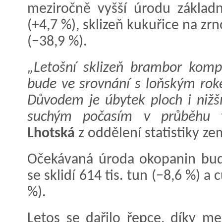
meziročně vyšší úrodu základn
(+4,7 %), sklizeň kukuřice na zrn
(−38,9 %).
„Letošní sklizeň brambor kompl
bude ve srovnání s loňským roke
Důvodem je úbytek ploch i nižš
suchým počasím v průběhu v
Lhotská
z oddělení statistiky ze
Očekávaná úroda okopanin bud
se sklidí 614 tis. tun (−8,6 %) a
%).
Letos se dařilo řepce, díky m