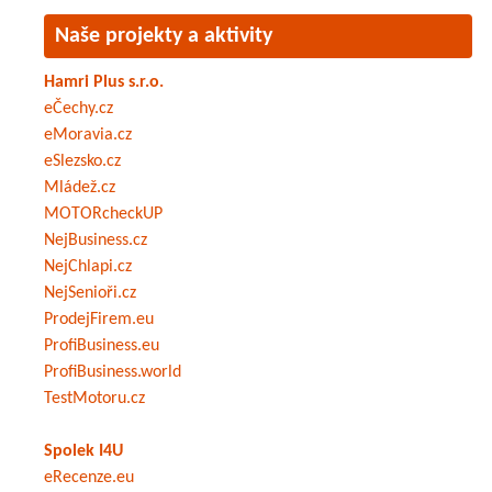
Naše projekty a aktivity
Hamri Plus s.r.o.
eČechy.cz
eMoravia.cz
eSlezsko.cz
Mládež.cz
MOTORcheckUP
NejBusiness.cz
NejChlapi.cz
NejSenioři.cz
ProdejFirem.eu
ProfiBusiness.eu
ProfiBusiness.world
TestMotoru.cz
Spolek I4U
eRecenze.eu