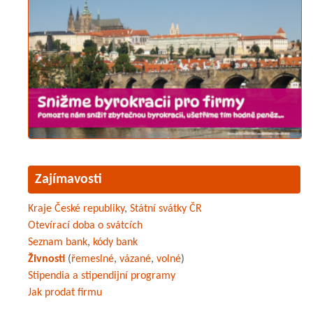
Zajímavosti
Kraje České republiky
,
Státní svátky ČR
Otevírací doba o svátcích
Seznam bank
,
kódy bank
Živnosti
(
řemeslné
,
vázané
,
volné
)
Stipendia a stipendijní programy
Jak prodat firmu