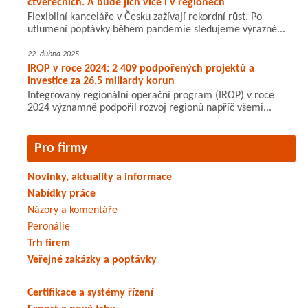
čtverečních. A bude jich více i v regionech
Flexibilní kanceláře v Česku zažívají rekordní růst. Po
utlumení poptávky během pandemie sledujeme výrazné...
22. dubna 2025
IROP v roce 2024: 2 409 podpořených projektů a
investice za 26,5 miliardy korun
Integrovaný regionální operační program (IROP) v roce
2024 významně podpořil rozvoj regionů napříč všemi...
Pro firmy
Novinky, aktuality a informace
Nabídky práce
Názory a komentáře
Peronálie
Trh firem
Veřejné zakázky a poptávky
Certifikace a systémy řízení