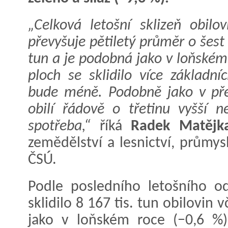
„Celková letošní sklizeň obilo
převyšuje pětiletý průměr o šest
tun a je podobná jako v loňském 
ploch se sklidilo více základní
bude méně. Podobně jako v pře
obilí řádově o třetinu vyšší 
spotřeba,“
říká
Radek Matějk
zemědělství a lesnictví, průmys
ČSÚ.
Podle posledního letošního od
sklidilo 8 167 tis. tun obilovin
jako v loňském roce (−0,6 %)