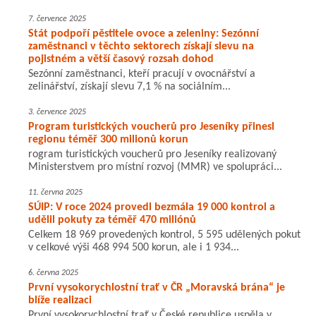
7. července 2025
Stát podpoří pěstitele ovoce a zeleniny: Sezónní
zaměstnanci v těchto sektorech získají slevu na
pojistném a větší časový rozsah dohod
Sezónní zaměstnanci, kteří pracují v ovocnářství a
zelinářství, získají slevu 7,1 % na sociálním...
3. července 2025
Program turistických voucherů pro Jeseníky přinesl
regionu téměř 300 milionů korun
rogram turistických voucherů pro Jeseníky realizovaný
Ministerstvem pro místní rozvoj (MMR) ve spolupráci...
11. června 2025
SÚIP: V roce 2024 provedl bezmála 19 000 kontrol a
udělil pokuty za téměř 470 miliónů
Celkem 18 969 provedených kontrol, 5 595 udělených pokut
v celkové výši 468 994 500 korun, ale i 1 934...
6. června 2025
První vysokorychlostní trať v ČR „Moravská brána“ je
blíže realizaci
První vysokorychlostní trať v České republice uspěla v