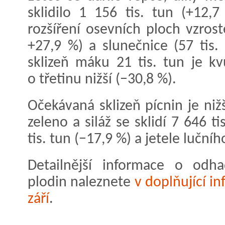
sklidilo 1 156 tis. tun (+12,
rozšíření osevních ploch vzrost
+27,9 %) a slunečnice (57 tis.
sklizeň máku 21 tis. tun je k
o třetinu nižší (−30,8 %).
Očekávaná sklizeň pícnin je niž
zeleno a siláž se sklidí 7 646 t
tis. tun (−17,9 %) a jetele lučníh
Detailnější informace o odha
plodin naleznete
v doplňující in
září
.