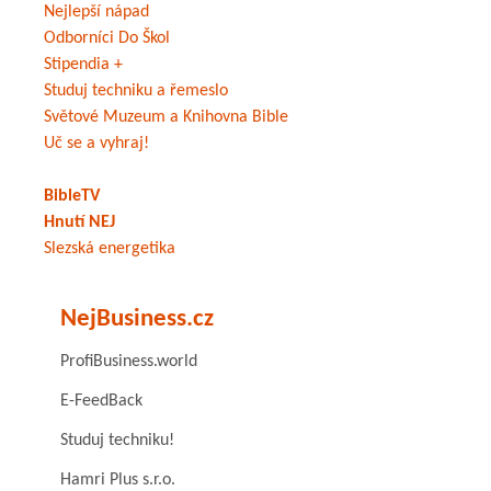
Nejlepší nápad
Odborníci Do Škol
Stipendia +
Studuj techniku a řemeslo
Světové Muzeum a Knihovna Bible
Uč se a vyhraj!
BibleTV
Hnutí NEJ
Slezská energetika
NejBusiness.cz
ProfiBusiness.world
E-FeedBack
Studuj techniku!
Hamri Plus s.r.o.