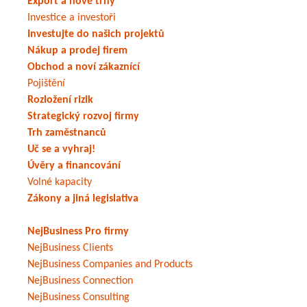
Export a nové trhy
Investice a investoři
Investujte do našich projektů
Nákup a prodej firem
Obchod a noví zákaznící
Pojištění
Rozložení rizik
Strategický rozvoj firmy
Trh zaměstnanců
Uč se a vyhraj!
Úvěry a financování
Volné kapacity
Zákony a jiná legislativa
NejBusiness Pro firmy
NejBusiness Clients
NejBusiness Companies and Products
NejBusiness Connection
NejBusiness Consulting