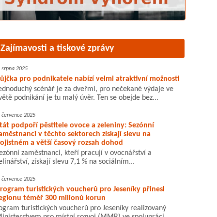
Zajímavosti a tiskové zprávy
. srpna 2025
ůjčka pro podnikatele nabízí velmi atraktivní možnosti
ednoduchý scénář je za dveřmi, pro nečekané výdaje ve
větě podnikání je tu malý úvěr. Ten se obejde bez...
. července 2025
tát podpoří pěstitele ovoce a zeleniny: Sezónní
aměstnanci v těchto sektorech získají slevu na
ojistném a větší časový rozsah dohod
ezónní zaměstnanci, kteří pracují v ovocnářství a
elinářství, získají slevu 7,1 % na sociálním...
. července 2025
rogram turistických voucherů pro Jeseníky přinesl
egionu téměř 300 milionů korun
ogram turistických voucherů pro Jeseníky realizovaný