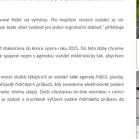
ané lhůtě na výměnu. Pro majitele nových vozidel se nic
ze bude úřad vydávat jen jeden registrační doklad,“
přibližuje
ýt dokončena do konce února roku 2025. Do této doby chceme
ce spojené nejen s agendou vozidel elektronicky tak, abychom
mimo služeb týkajících se vozidel také agenda řidičů, plavby,
 v případě řidičských průkazů, kdy zavedeme elektronické podání
y nebo změny údajů. Další chystanou on-line novinkou v rámci
 je žádost o zrychlené vyřízení vydání řidičského průkazu do