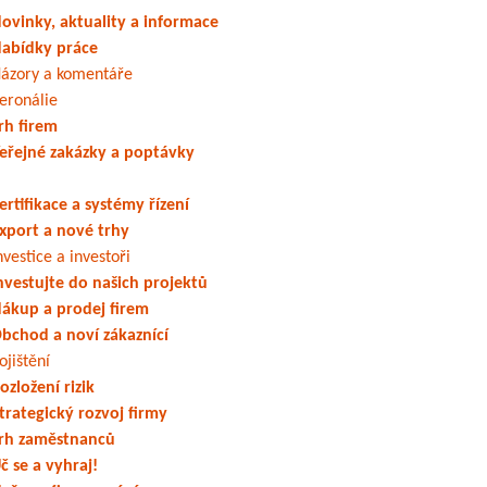
ovinky, aktuality a informace
abídky práce
ázory a komentáře
eronálie
rh firem
eřejné zakázky a poptávky
ertifikace a systémy řízení
xport a nové trhy
nvestice a investoři
nvestujte do našich projektů
ákup a prodej firem
bchod a noví zákaznící
ojištění
ozložení rizik
trategický rozvoj firmy
rh zaměstnanců
č se a vyhraj!