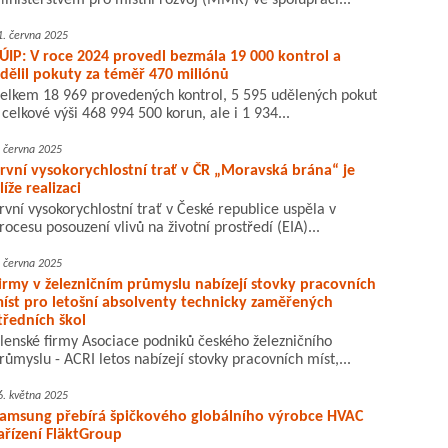
inisterstvem pro místní rozvoj (MMR) ve spolupráci...
1. června 2025
ÚIP: V roce 2024 provedl bezmála 19 000 kontrol a
dělil pokuty za téměř 470 miliónů
elkem 18 969 provedených kontrol, 5 595 udělených pokut
 celkové výši 468 994 500 korun, ale i 1 934...
. června 2025
rvní vysokorychlostní trať v ČR „Moravská brána“ je
líže realizaci
rvní vysokorychlostní trať v České republice uspěla v
rocesu posouzení vlivů na životní prostředí (EIA)...
. června 2025
irmy v železničním průmyslu nabízejí stovky pracovních
íst pro letošní absolventy technicky zaměřených
tředních škol
lenské firmy Asociace podniků českého železničního
růmyslu - ACRI letos nabízejí stovky pracovních míst,...
6. května 2025
amsung přebírá špičkového globálního výrobce HVAC
ařízení FläktGroup