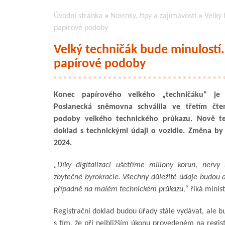
Úvodní stránka
»
Novinky, tipy a zajímavosti
»
Velký 
papírové podoby
Velký techničák bude minulostí.
papírové podoby
Konec papírového velkého „techničáku“ je 
Poslanecká sněmovna schválila ve třetím čten
podoby velkého technického průkazu. Nově t
doklad s technickými údaji o vozidle. Změna by
2024.
„Díky digitalizaci ušetříme miliony korun, nervy
zbytečné byrokracie. Všechny důležité údaje budou d
případně na malém technickém průkazu,“
říká minis
Registrační doklad budou úřady stále vydávat, ale bu
s tím, že při nejbližším úkonu provedeném na regi