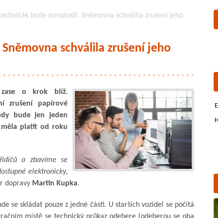
techničák bude minulostí. Sněmovna schválila zrušení jeho
 Sněmovna schválila zrušení jeho
zase o krok blíž.
í zrušení papírové
E
edy bude jen jeden
H
 měla platit od roku
 řidičů a zbavíme se
ostupné elektronicky,
tr dopravy
Martin Kupka
.
de se skládat pouze z jedné části. U starších vozidel se počítá
stračním místě se technický průkaz odebere (odeberou se oba