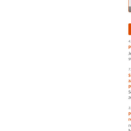
4
P
J
s
7
S
z
p
S
z
3
P
r
r