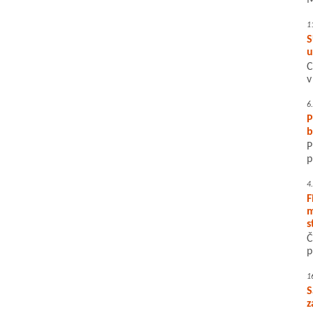
M
1
S
u
C
v
6
P
b
P
p
4
F
m
s
Č
p
1
S
z