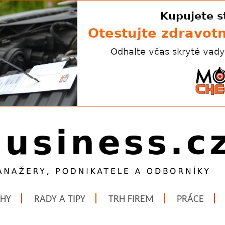
ĚHY
RADY A TIPY
TRH FIREM
PRÁCE