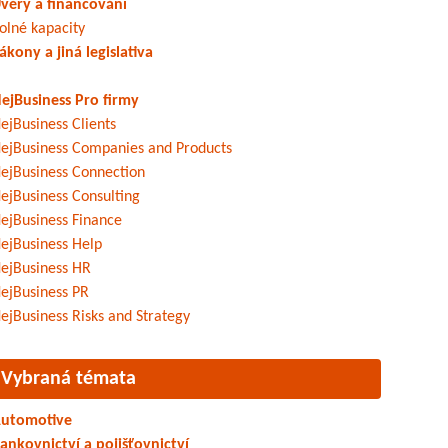
věry a financování
olné kapacity
ákony a jiná legislativa
ejBusiness Pro firmy
ejBusiness Clients
ejBusiness Companies and Products
ejBusiness Connection
ejBusiness Consulting
ejBusiness Finance
ejBusiness Help
ejBusiness HR
ejBusiness PR
ejBusiness Risks and Strategy
Vybraná témata
utomotive
ankovnictví a pojišťovnictví