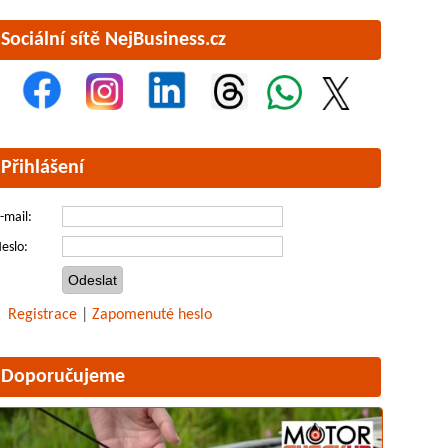
Sociální sítě NejBusiness.cz
Přihlášení
-mail:
eslo:
Registrace
|
Zapomenuté heslo
Doporučujeme