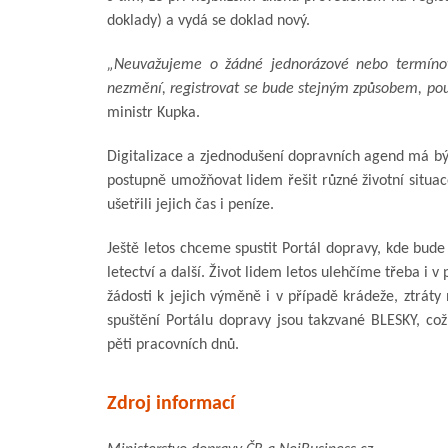
doklady) a vydá se doklad nový.
„Neuvažujeme o žádné jednorázové nebo termínov
nezmění, registrovat se bude stejným způsobem, pou
ministr Kupka.
Digitalizace a zjednodušení dopravních agend má b
postupně umožňovat lidem řešit různé životní situa
ušetřili jejich čas i peníze.
Ještě letos chceme spustit Portál dopravy, kde bude 
letectví a další. Život lidem letos ulehčíme třeba i
žádosti k jejich výměně i v případě krádeže, ztrát
spuštění Portálu dopravy jsou takzvané BLESKY, což
pěti pracovních dnů.
Zdroj informací