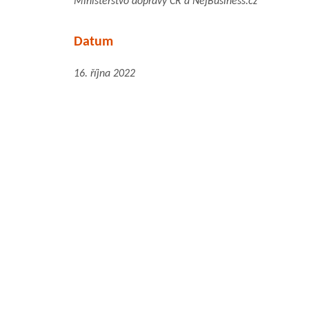
Ministerstvo dopravy ČR a NejBusiness.cz
Datum
16. října 2022