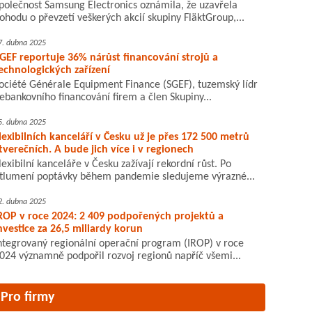
polečnost Samsung Electronics oznámila, že uzavřela
ohodu o převzetí veškerých akcií skupiny FläktGroup,...
7. dubna 2025
GEF reportuje 36% nárůst financování strojů a
echnologických zařízení
ociété Générale Equipment Finance (SGEF), tuzemský lídr
ebankovního financování firem a člen Skupiny...
5. dubna 2025
lexibilních kanceláří v Česku už je přes 172 500 metrů
tverečních. A bude jich více i v regionech
lexibilní kanceláře v Česku zažívají rekordní růst. Po
tlumení poptávky během pandemie sledujeme výrazné...
2. dubna 2025
ROP v roce 2024: 2 409 podpořených projektů a
nvestice za 26,5 miliardy korun
ntegrovaný regionální operační program (IROP) v roce
024 významně podpořil rozvoj regionů napříč všemi...
Pro firmy