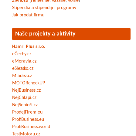
Živnosti
(
řemeslné
,
vázané
,
volné
)
Stipendia a stipendijní programy
Jak prodat firmu
Naše projekty a aktivity
Hamri Plus s.r.o.
eČechy.cz
eMoravia.cz
eSlezsko.cz
Mládež.cz
MOTORcheckUP
NejBusiness.cz
NejChlapi.cz
NejSenioři.cz
ProdejFirem.eu
ProfiBusiness.eu
ProfiBusiness.world
TestMotoru.cz