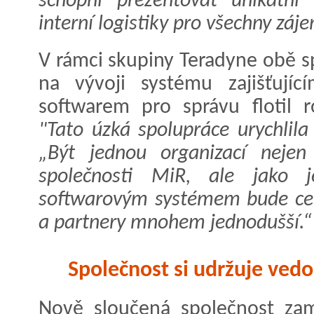
schopni prezentovat unikátní 
interní logistiky pro všechny záj
V rámci skupiny Teradyne obě sp
na vývoji systému zajišťují
softwarem pro správu flotil 
"Tato úzká spolupráce urychlila 
„Být jednou organizací nejen 
společnosti MiR, ale jako 
softwarovým systémem bude cel
a partnery mnohem jednodušší.“
Společnost si udržuje vedo
Nově sloučená společnost za