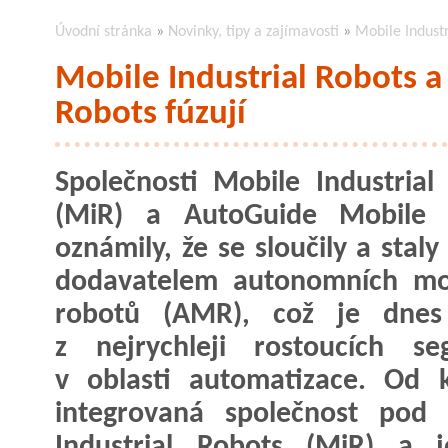
Úvodní stránka
»
Novinky, tipy a zajímavosti
»
Mobile Indust
Mobile Industrial Robots 
Robots fúzují
Společnosti Mobile Industrial
(MiR) a AutoGuide Mobile 
oznámily, že se sloučily a stal
dodavatelem autonomních mob
robotů (AMR), což je dnes
z nejrychleji rostoucích se
v oblasti automatizace. Od 
integrovaná společnost pod 
Industrial Robots (MiR) a j