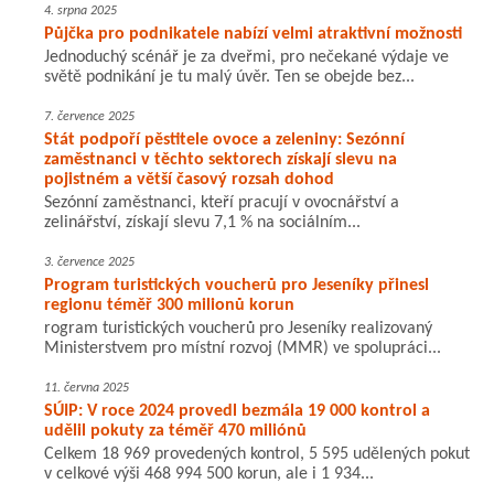
4. srpna 2025
Půjčka pro podnikatele nabízí velmi atraktivní možnosti
Jednoduchý scénář je za dveřmi, pro nečekané výdaje ve
světě podnikání je tu malý úvěr. Ten se obejde bez...
7. července 2025
Stát podpoří pěstitele ovoce a zeleniny: Sezónní
zaměstnanci v těchto sektorech získají slevu na
pojistném a větší časový rozsah dohod
Sezónní zaměstnanci, kteří pracují v ovocnářství a
zelinářství, získají slevu 7,1 % na sociálním...
3. července 2025
Program turistických voucherů pro Jeseníky přinesl
regionu téměř 300 milionů korun
rogram turistických voucherů pro Jeseníky realizovaný
Ministerstvem pro místní rozvoj (MMR) ve spolupráci...
11. června 2025
SÚIP: V roce 2024 provedl bezmála 19 000 kontrol a
udělil pokuty za téměř 470 miliónů
Celkem 18 969 provedených kontrol, 5 595 udělených pokut
v celkové výši 468 994 500 korun, ale i 1 934...