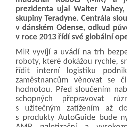
prezidenta ujal Walter Vahey,
skupiny Teradyne. Centrála slou
v dánském Odense, odkud půvo
v roce 2013 řídí své globální op
MiR vyvíjí a uvádí na trh bezp
roboty, které dokážou rychle, 
řídit interní logistiku podn
zaměstnancům věnovat se či
hodnotou. Před sloučením nab
schopných přepravovat rů
s užitečným zatížením až d
s produkty AutoGuide bude nyn