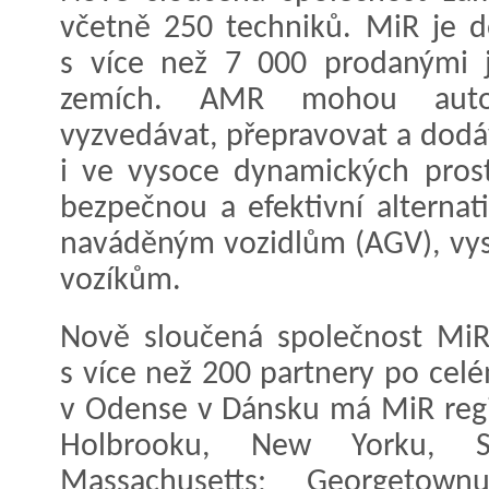
včetně 250 techniků. MiR je 
s více než 7 000 prodanými 
zemích. AMR mohou auto
vyzvedávat, přepravovat a dodá
i ve vysoce dynamických prost
bezpečnou a efektivní alternat
naváděným vozidlům (AGV), vys
vozíkům.
Nově sloučená společnost MiR 
s více než 200 partnery po cel
v Odense v Dánsku má MiR regi
Holbrooku, New Yorku, S
Massachusetts; Georgetownu