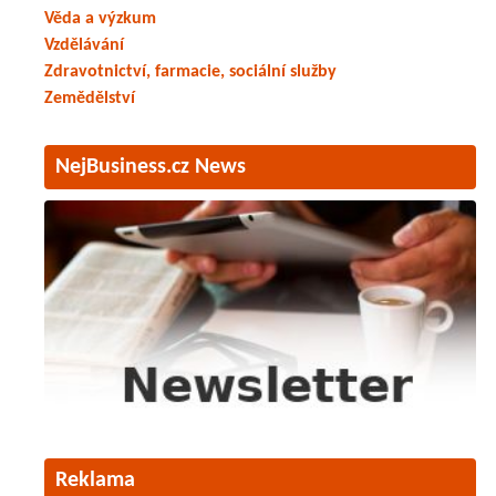
Věda a výzkum
Vzdělávání
Zdravotnictví, farmacie, sociální služby
Zemědělství
NejBusiness.cz News
Reklama