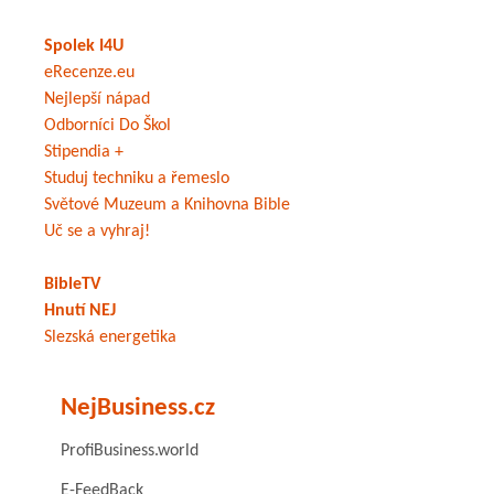
Spolek I4U
eRecenze.eu
Nejlepší nápad
Odborníci Do Škol
Stipendia +
Studuj techniku a řemeslo
Světové Muzeum a Knihovna Bible
Uč se a vyhraj!
BibleTV
Hnutí NEJ
Slezská energetika
NejBusiness.cz
ProfiBusiness.world
E-FeedBack