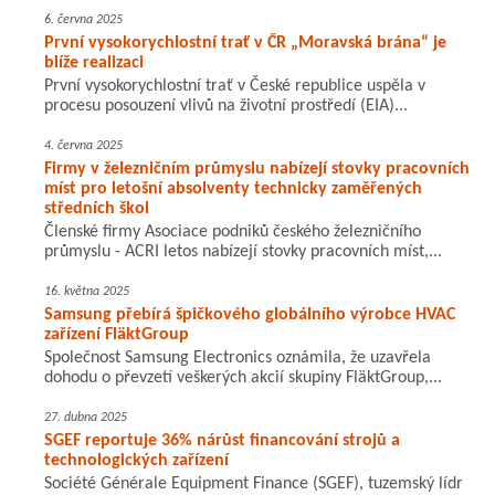
6. června 2025
První vysokorychlostní trať v ČR „Moravská brána“ je
blíže realizaci
První vysokorychlostní trať v České republice uspěla v
procesu posouzení vlivů na životní prostředí (EIA)...
4. června 2025
Firmy v železničním průmyslu nabízejí stovky pracovních
míst pro letošní absolventy technicky zaměřených
středních škol
Členské firmy Asociace podniků českého železničního
průmyslu - ACRI letos nabízejí stovky pracovních míst,...
16. května 2025
Samsung přebírá špičkového globálního výrobce HVAC
zařízení FläktGroup
Společnost Samsung Electronics oznámila, že uzavřela
dohodu o převzetí veškerých akcií skupiny FläktGroup,...
27. dubna 2025
SGEF reportuje 36% nárůst financování strojů a
technologických zařízení
Société Générale Equipment Finance (SGEF), tuzemský lídr