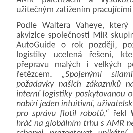
AMR paletizační a vysokoz
užitečným zatížením pracujícím
Podle Waltera Vaheye, který
akvizice společnosti MiR skup
AutoGuide o rok později, pož
logistiky ucelená řešení, kt
přepravu malých i velkých p
řetězcem.
„Spojenými sila
požadavky našich zákazníků n
interní logistiky poskytovanou 
nabízí jeden intuitivní, uživatel
pro správu flotil robotů,“
řekl
hráč na globálním trhu s AMR n